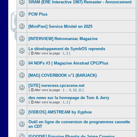
SRAM (ERE Interactive 1987) Remaster - Annoncement
PCW Plus
[MiniPavi] Service Minitel en 2025
[INTERVIEW] Retromaniac Magazine
Le développement de SymbOS reprends
[
Aller vers la page :
1
,
2
]
64 NOPs #3 | Magazine Amstrad CPC/Plus
[MAG] COVERBOOK n°1 (BARJACK)
[SITE] norecess.cpcscene.net
[
Aller vers la page :
1
...
9
,
10
,
11
]
des news sur la homepage de Tom & Jerry
[
Aller vers la page :
1
,
2
]
[VIDEOS] AMSTREAM by Xyphoe
Outil en ligne de conversion de programmes cassette
en CDT
[GOODIE] Figurine Phantis de Jaime Conejos