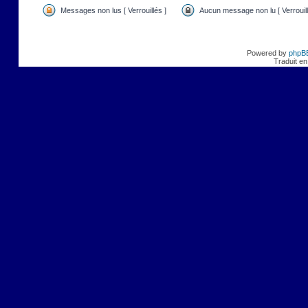
Messages non lus [ Verrouillés ]
Aucun message non lu [ Verrouill
Powered by
phpB
Traduit en