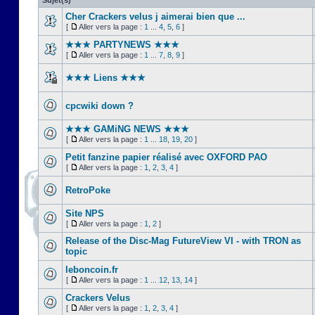
Sujet(s)
Cher Crackers velus j aimerai bien que ...
[
Aller vers la page :
1
...
4
,
5
,
6
]
★★★ PARTYNEWS ★★★
[
Aller vers la page :
1
...
7
,
8
,
9
]
★★★ Liens ★★★
cpcwiki down ?
★★★ GAMiNG NEWS ★★★
[
Aller vers la page :
1
...
18
,
19
,
20
]
Petit fanzine papier réalisé avec OXFORD PAO
[
Aller vers la page :
1
,
2
,
3
,
4
]
RetroPoke
Site NPS
[
Aller vers la page :
1
,
2
]
Release of the Disc-Mag FutureView VI - with TRON as
topic
leboncoin.fr
[
Aller vers la page :
1
...
12
,
13
,
14
]
Crackers Velus
[
Aller vers la page :
1
,
2
,
3
,
4
]