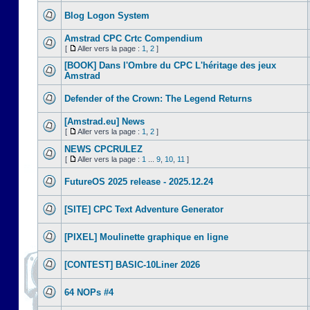
Blog Logon System
Amstrad CPC Crtc Compendium
[
Aller vers la page :
1
,
2
]
[BOOK] Dans l'Ombre du CPC L'héritage des jeux
Amstrad
Defender of the Crown: The Legend Returns
[Amstrad.eu] News
[
Aller vers la page :
1
,
2
]
NEWS CPCRULEZ
[
Aller vers la page :
1
...
9
,
10
,
11
]
FutureOS 2025 release - 2025.12.24
[SITE] CPC Text Adventure Generator
[PIXEL] Moulinette graphique en ligne
[CONTEST] BASIC-10Liner 2026
64 NOPs #4