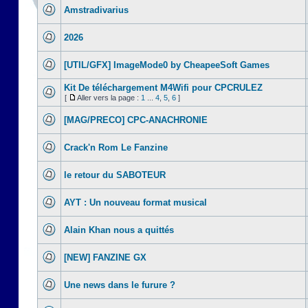
Amstradivarius
2026
[UTIL/GFX] ImageMode0 by CheapeeSoft Games
Kit De téléchargement M4Wifi pour CPCRULEZ
[
Aller vers la page :
1
...
4
,
5
,
6
]
[MAG/PRECO] CPC-ANACHRONIE
Crack'n Rom Le Fanzine
le retour du SABOTEUR
AYT : Un nouveau format musical
Alain Khan nous a quittés
[NEW] FANZINE GX
Une news dans le furure ?