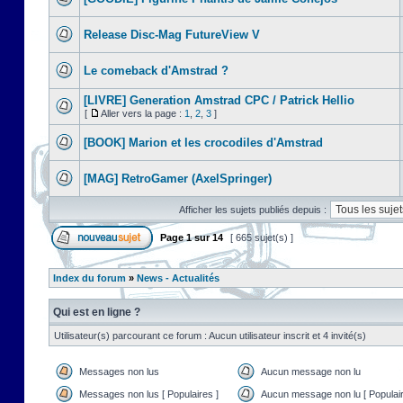
Release Disc-Mag FutureView V
Le comeback d'Amstrad ?
[LIVRE] Generation Amstrad CPC / Patrick Hellio
[
Aller vers la page :
1
,
2
,
3
]
[BOOK] Marion et les crocodiles d'Amstrad
[MAG] RetroGamer (AxelSpringer)
Afficher les sujets publiés depuis :
Page
1
sur
14
[ 665 sujet(s) ]
Index du forum
»
News - Actualités
Qui est en ligne ?
Utilisateur(s) parcourant ce forum : Aucun utilisateur inscrit et 4 invité(s)
Messages non lus
Aucun message non lu
Messages non lus [ Populaires ]
Aucun message non lu [ Populair