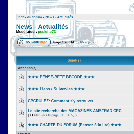
Index du forum
»
News - Actualités
News - Actualités
Modérateur:
poulette73
Page
1
sur
14
[ 665 sujet(s) ]
Sujet(s)
Annonce(s)
★★★ PENSE-BETE BBCODE ★★★
★★★ Liens / Suivez-les ★★★
CPCRULEZ: Comment s'y retrouver‎
Le site recherche des MAGAZINES AMSTRAD CPC
[
Aller vers la page :
1
...
4
,
5
,
6
]
★★★ CHARTE DU FORUM (Pensez à la lire) ★★★