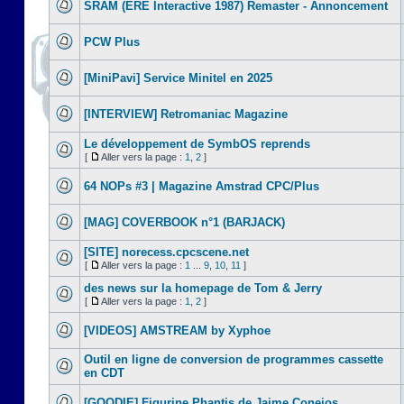
SRAM (ERE Interactive 1987) Remaster - Annoncement
PCW Plus
[MiniPavi] Service Minitel en 2025
[INTERVIEW] Retromaniac Magazine
Le développement de SymbOS reprends
[
Aller vers la page :
1
,
2
]
64 NOPs #3 | Magazine Amstrad CPC/Plus
[MAG] COVERBOOK n°1 (BARJACK)
[SITE] norecess.cpcscene.net
[
Aller vers la page :
1
...
9
,
10
,
11
]
des news sur la homepage de Tom & Jerry
[
Aller vers la page :
1
,
2
]
[VIDEOS] AMSTREAM by Xyphoe
Outil en ligne de conversion de programmes cassette
en CDT
[GOODIE] Figurine Phantis de Jaime Conejos