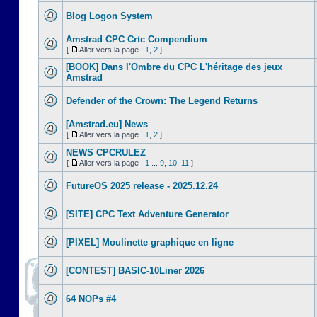
Blog Logon System
Amstrad CPC Crtc Compendium
[
Aller vers la page :
1
,
2
]
[BOOK] Dans l'Ombre du CPC L'héritage des jeux
Amstrad
Defender of the Crown: The Legend Returns
[Amstrad.eu] News
[
Aller vers la page :
1
,
2
]
NEWS CPCRULEZ
[
Aller vers la page :
1
...
9
,
10
,
11
]
FutureOS 2025 release - 2025.12.24
[SITE] CPC Text Adventure Generator
[PIXEL] Moulinette graphique en ligne
[CONTEST] BASIC-10Liner 2026
64 NOPs #4