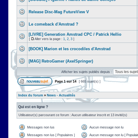
Release Disc-Mag FutureView V
Le comeback d'Amstrad ?
[LIVRE] Generation Amstrad CPC / Patrick Hellio
[
Aller vers la page :
1
,
2
,
3
]
[BOOK] Marion et les crocodiles d'Amstrad
[MAG] RetroGamer (AxelSpringer)
Afficher les sujets publiés depuis :
Page
1
sur
14
[ 665 sujet(s) ]
Index du forum
»
News - Actualités
Qui est en ligne ?
Utilisateur(s) parcourant ce forum : Aucun utilisateur inscrit et 13 invité(s)
Messages non lus
Aucun message non lu
Messages non lus [ Populaires ]
Aucun message non lu [ Populair