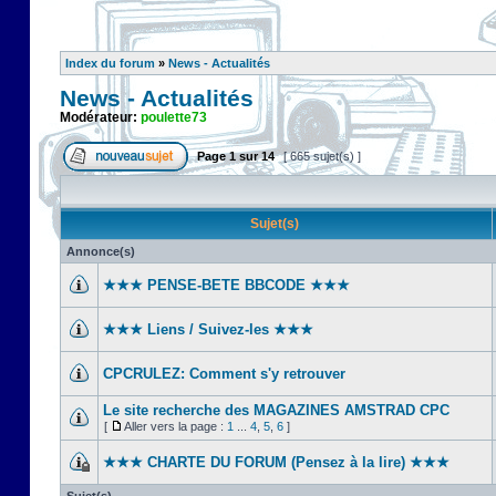
Index du forum
»
News - Actualités
News - Actualités
Modérateur:
poulette73
Page
1
sur
14
[ 665 sujet(s) ]
Sujet(s)
Annonce(s)
★★★ PENSE-BETE BBCODE ★★★
★★★ Liens / Suivez-les ★★★
CPCRULEZ: Comment s'y retrouver‎
Le site recherche des MAGAZINES AMSTRAD CPC
[
Aller vers la page :
1
...
4
,
5
,
6
]
★★★ CHARTE DU FORUM (Pensez à la lire) ★★★