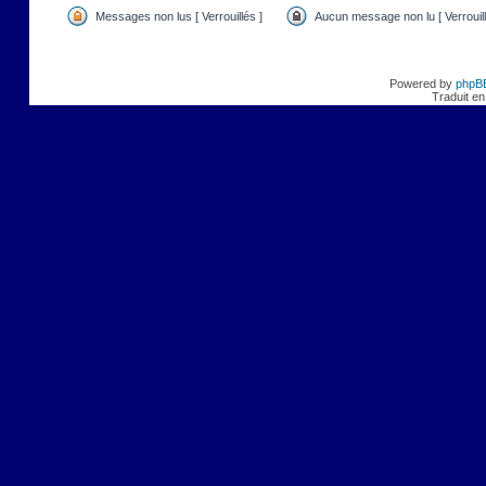
Messages non lus [ Verrouillés ]
Aucun message non lu [ Verrouill
Powered by
phpB
Traduit en