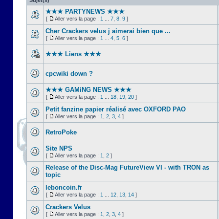
Sujet(s)
★★★ PARTYNEWS ★★★
[
Aller vers la page :
1
...
7
,
8
,
9
]
Cher Crackers velus j aimerai bien que ...
[
Aller vers la page :
1
...
4
,
5
,
6
]
★★★ Liens ★★★
cpcwiki down ?
★★★ GAMiNG NEWS ★★★
[
Aller vers la page :
1
...
18
,
19
,
20
]
Petit fanzine papier réalisé avec OXFORD PAO
[
Aller vers la page :
1
,
2
,
3
,
4
]
RetroPoke
Site NPS
[
Aller vers la page :
1
,
2
]
Release of the Disc-Mag FutureView VI - with TRON as
topic
leboncoin.fr
[
Aller vers la page :
1
...
12
,
13
,
14
]
Crackers Velus
[
Aller vers la page :
1
,
2
,
3
,
4
]