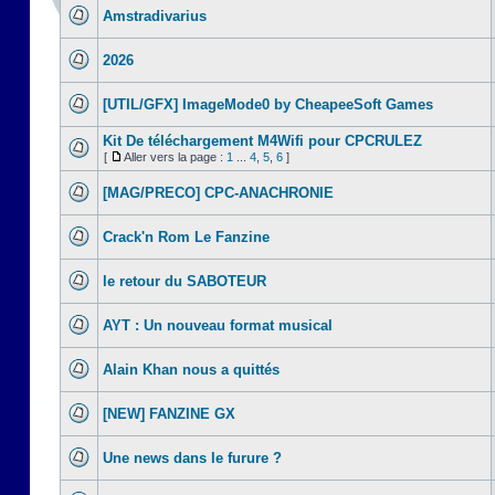
Amstradivarius
2026
[UTIL/GFX] ImageMode0 by CheapeeSoft Games
Kit De téléchargement M4Wifi pour CPCRULEZ
[
Aller vers la page :
1
...
4
,
5
,
6
]
[MAG/PRECO] CPC-ANACHRONIE
Crack'n Rom Le Fanzine
le retour du SABOTEUR
AYT : Un nouveau format musical
Alain Khan nous a quittés
[NEW] FANZINE GX
Une news dans le furure ?