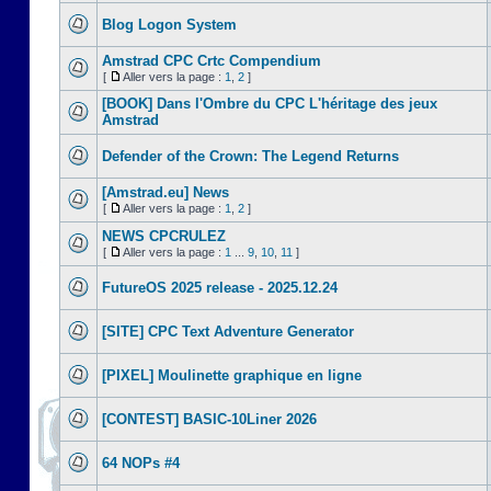
Blog Logon System
Amstrad CPC Crtc Compendium
[
Aller vers la page :
1
,
2
]
[BOOK] Dans l'Ombre du CPC L'héritage des jeux
Amstrad
Defender of the Crown: The Legend Returns
[Amstrad.eu] News
[
Aller vers la page :
1
,
2
]
NEWS CPCRULEZ
[
Aller vers la page :
1
...
9
,
10
,
11
]
FutureOS 2025 release - 2025.12.24
[SITE] CPC Text Adventure Generator
[PIXEL] Moulinette graphique en ligne
[CONTEST] BASIC-10Liner 2026
64 NOPs #4