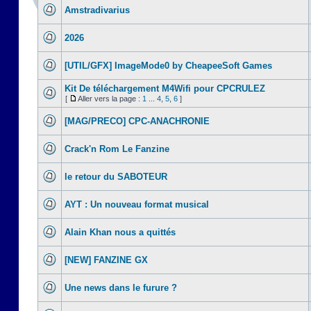
Amstradivarius
2026
[UTIL/GFX] ImageMode0 by CheapeeSoft Games
Kit De téléchargement M4Wifi pour CPCRULEZ
[
Aller vers la page :
1
...
4
,
5
,
6
]
[MAG/PRECO] CPC-ANACHRONIE
Crack'n Rom Le Fanzine
le retour du SABOTEUR
AYT : Un nouveau format musical
Alain Khan nous a quittés
[NEW] FANZINE GX
Une news dans le furure ?