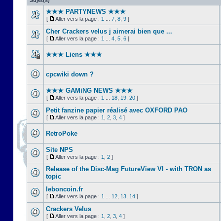
Sujet(s)
★★★ PARTYNEWS ★★★
[
Aller vers la page :
1
...
7
,
8
,
9
]
Cher Crackers velus j aimerai bien que ...
[
Aller vers la page :
1
...
4
,
5
,
6
]
★★★ Liens ★★★
cpcwiki down ?
★★★ GAMiNG NEWS ★★★
[
Aller vers la page :
1
...
18
,
19
,
20
]
Petit fanzine papier réalisé avec OXFORD PAO
[
Aller vers la page :
1
,
2
,
3
,
4
]
RetroPoke
Site NPS
[
Aller vers la page :
1
,
2
]
Release of the Disc-Mag FutureView VI - with TRON as
topic
leboncoin.fr
[
Aller vers la page :
1
...
12
,
13
,
14
]
Crackers Velus
[
Aller vers la page :
1
,
2
,
3
,
4
]