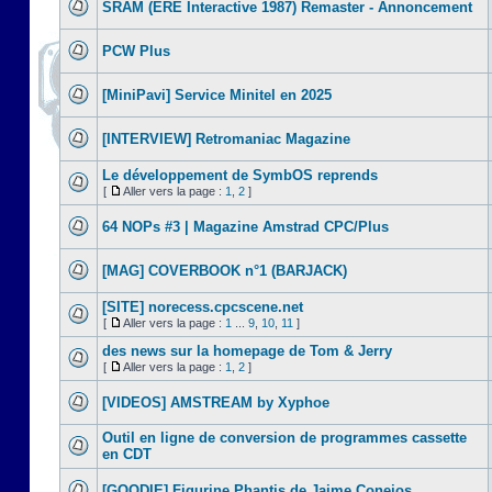
SRAM (ERE Interactive 1987) Remaster - Annoncement
PCW Plus
[MiniPavi] Service Minitel en 2025
[INTERVIEW] Retromaniac Magazine
Le développement de SymbOS reprends
[
Aller vers la page :
1
,
2
]
64 NOPs #3 | Magazine Amstrad CPC/Plus
[MAG] COVERBOOK n°1 (BARJACK)
[SITE] norecess.cpcscene.net
[
Aller vers la page :
1
...
9
,
10
,
11
]
des news sur la homepage de Tom & Jerry
[
Aller vers la page :
1
,
2
]
[VIDEOS] AMSTREAM by Xyphoe
Outil en ligne de conversion de programmes cassette
en CDT
[GOODIE] Figurine Phantis de Jaime Conejos