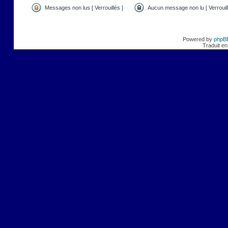
Messages non lus [ Verrouillés ]
Aucun message non lu [ Verrouill
Powered by
phpB
Traduit en