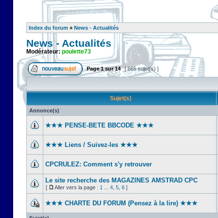
Index du forum
»
News - Actualités
News - Actualités
Modérateur:
poulette73
Page
1
sur
14
[ 665 sujet(s) ]
Sujet(s)
Annonce(s)
★★★ PENSE-BETE BBCODE ★★★
★★★ Liens / Suivez-les ★★★
CPCRULEZ: Comment s'y retrouver‎
Le site recherche des MAGAZINES AMSTRAD CPC
[
Aller vers la page :
1
...
4
,
5
,
6
]
★★★ CHARTE DU FORUM (Pensez à la lire) ★★★