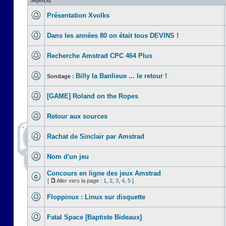
Sujet(s)
Présentation Xvolks
Dans les années 80 on était tous DEVINS !
Recherche Amstrad CPC 464 Plus
Billy la Banlieue ... le retour !
Sondage :
[GAME] Roland on the Ropes
Retour aux sources
Rachat de Sinclair par Amstrad
Nom d'un jeu
Concours en ligne des jeux Amstrad
[
Aller vers la page :
1
,
2
,
3
,
4
,
5
]
Floppinux : Linux sur disquette
Fatal Space [Baptiste Bideaux]