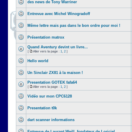
des news de Tony Warriner
Entrevue avec Michel Winogradoff
Même lettre mais pas dans le bon ordre pour moi !
Présentation matrox
Quand Aventury devint un livre...
[
Aller vers la page :
1
,
2
]
Hello world
Un Sinclair ZX81 à la maison !
Presentation GOTEK fafa64
[
Aller vers la page :
1
,
2
]
Vidéo sur mon CPC6128
Presentation t0k
dart scanner informations
Entrevue de Laurant Weill, fondateur de Loriciel