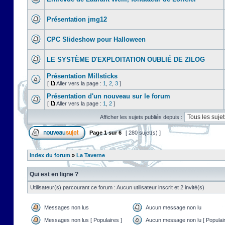
Présentation jmg12
CPC Slideshow pour Halloween
LE SYSTÈME D'EXPLOITATION OUBLIÉ DE ZILOG
Présentation Millsticks
[
Aller vers la page :
1
,
2
,
3
]
Présentation d'un nouveau sur le forum
[
Aller vers la page :
1
,
2
]
Afficher les sujets publiés depuis :
Page
1
sur
6
[ 280 sujet(s) ]
Index du forum
»
La Taverne
Qui est en ligne ?
Utilisateur(s) parcourant ce forum : Aucun utilisateur inscrit et 2 invité(s)
Messages non lus
Aucun message non lu
Messages non lus [ Populaires ]
Aucun message non lu [ Populair