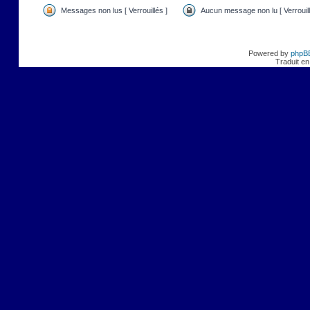
Messages non lus [ Verrouillés ]
Aucun message non lu [ Verrouill
Powered by
phpB
Traduit en