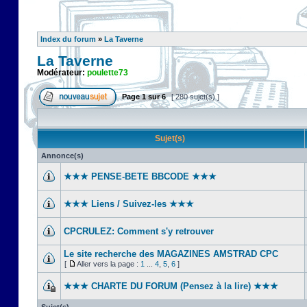
Index du forum
»
La Taverne
La Taverne
Modérateur:
poulette73
Page
1
sur
6
[ 280 sujet(s) ]
Sujet(s)
Annonce(s)
★★★ PENSE-BETE BBCODE ★★★
★★★ Liens / Suivez-les ★★★
CPCRULEZ: Comment s'y retrouver‎
Le site recherche des MAGAZINES AMSTRAD CPC
[
Aller vers la page :
1
...
4
,
5
,
6
]
★★★ CHARTE DU FORUM (Pensez à la lire) ★★★