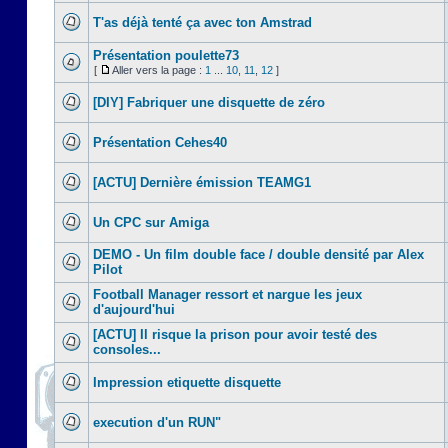
T'as déjà tenté ça avec ton Amstrad
Présentation poulette73
[
Aller vers la page :
1
...
10
,
11
,
12
]
[DIY] Fabriquer une disquette de zéro
Présentation Cehes40
[ACTU] Dernière émission TEAMG1
Un CPC sur Amiga
DEMO - Un film double face / double densité par Alex
Pilot
Football Manager ressort et nargue les jeux
d'aujourd'hui
[ACTU] Il risque la prison pour avoir testé des
consoles...
Impression etiquette disquette
execution d'un RUN"