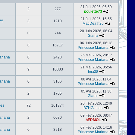
31 Juil 2026, 06:59
2
277
poulette73
21 Juil 2026, 15:55
75
3
1210
MacDeath26
20 Juin 2026, 08:04
0
744
Giants
06 Juin 2026, 06:18
8
16717
Princesse Mariana
25 Mai 2026, 20:17
ariana
0
2428
Princesse Mariana
21 Mai 2026, 05:56
9
10883
fma38
08 Avr 2026, 11:04
ariana
0
3166
Princesse Mariana
05 Avr 2026, 11:38
2
1705
Giants
20 Fév 2026, 12:49
es
72
161374
BZHGames
09 Fév 2026, 08:47
ariana
2
6030
hERMOL
07 Fév 2026, 14:16
ariana
0
3918
Princesse Mariana