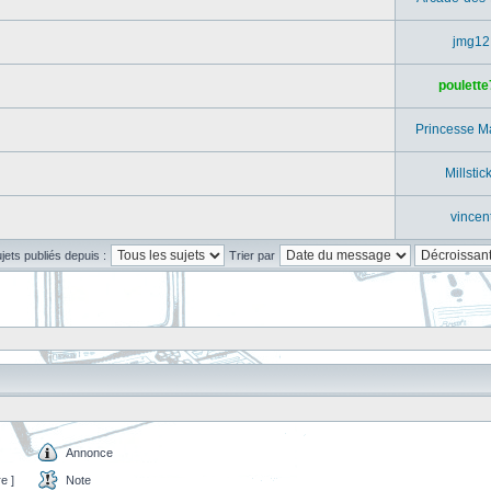
jmg12
poulette
Princesse M
Millstic
vincen
ujets publiés depuis :
Trier par
Annonce
e ]
Note