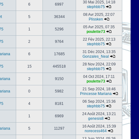
30 Mai 2025, 14:18
75
6
6997
stephbb75
08 Avr 2025, 22:07
rt
5
36344
Plissken
05 Avr 2025, 07:35
75
1
5296
poulette73
22 Fév 2025, 22:13
75
2
9764
stephbb75
31 Déc 2024, 13:35
ariana
6
17685
Gonzales_Neal
28 Nov 2024, 22:09
75
15
445518
stephbb75
04 Oct 2024, 17:11
ariana
2
9150
poulette73
21 Sep 2024, 18:46
ariana
0
5982
Princesse Mariana
06 Sep 2024, 15:36
75
4
8181
stephbb75
24 Août 2024, 13:21
1
6969
genesis8
16 Août 2024, 15:39
ariana
5
11297
norecess464
13 Juin 2024, 05:26