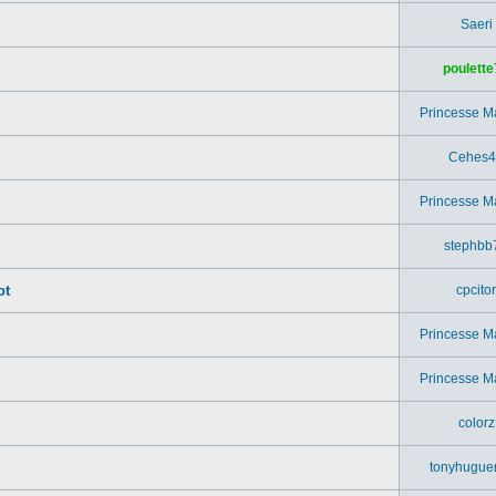
Saeri
poulette
Princesse M
Cehes4
Princesse M
stephbb
ot
cpcitor
Princesse M
.
Princesse M
colorz
tonyhugue