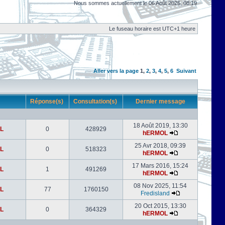
Nous sommes actuellement le 06 Août 2026, 08:19
Le fuseau horaire est UTC+1 heure
Aller vers la page
1
,
2
,
3
,
4
,
5
,
6
Suivant
r
Réponse(s)
Consultation(s)
Dernier message
18 Août 2019, 13:30
L
0
428929
hERMOL
25 Avr 2018, 09:39
L
0
518323
hERMOL
17 Mars 2016, 15:24
L
1
491269
hERMOL
08 Nov 2025, 11:54
L
77
1760150
Fredisland
20 Oct 2015, 13:30
L
0
364329
hERMOL