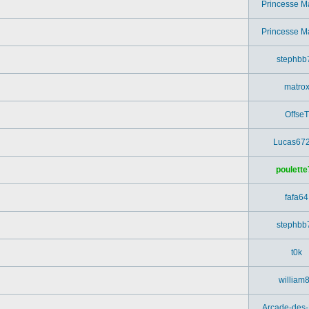
Princesse M
Princesse M
stephbb
matro
OffseT
Lucas67
poulette
fafa64
stephbb
t0k
william
Arcade-des