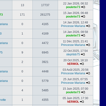
22 Jan 2026, 06:32
13
17737
poulette73
15 Jan 2026, 06:48
73
171
261275
poulette73
14 Jan 2026, 12:48
ariana
0
4165
Princesse Mariana
14 Jan 2026, 08:58
0
1
4169
poulette73
11 Déc 2025, 21:41
ariana
0
4472
Princesse Mariana
22 Oct 2025, 17:54
75
9
6945
stephbb75
20 Oct 2025, 18:10
2
3921
hERMOL
03 Août 2025, 20:56
ariana
0
4448
Princesse Mariana
25 Juil 2025, 07:55
ariana
0
5779
Princesse Mariana
15 Juin 2025, 07:00
4
5485
poulette73
05 Juin 2025, 17:30
notte
1
4355
hERMOL