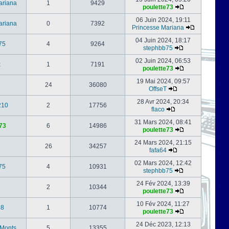
ariana
1
9429
poulette73
06 Juin 2024, 19:11
ariana
0
7392
Princesse Mariana
04 Juin 2024, 18:17
75
4
9264
stephbb75
02 Juin 2024, 06:53
x
1
7191
poulette73
19 Mai 2024, 09:57
24
36080
OffseT
28 Avr 2024, 20:34
210
2
17756
flaco
31 Mars 2024, 08:41
73
6
14986
poulette73
24 Mars 2024, 21:15
26
34257
fafa64
02 Mars 2024, 12:42
75
4
10931
stephbb75
24 Fév 2024, 13:39
2
10344
poulette73
10 Fév 2024, 11:27
88
1
10774
poulette73
24 Déc 2023, 12:13
-Monts
5
13355