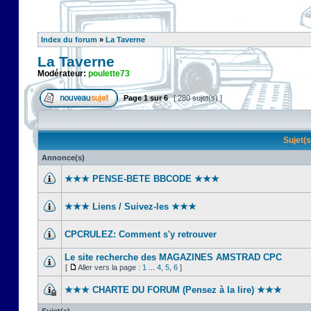
Index du forum
»
La Taverne
La Taverne
Modérateur:
poulette73
Page
1
sur
6
[ 280 sujet(s) ]
Sujet(
Annonce(s)
★★★ PENSE-BETE BBCODE ★★★
★★★ Liens / Suivez-les ★★★
CPCRULEZ: Comment s'y retrouver‎
Le site recherche des MAGAZINES AMSTRAD CPC
[
Aller vers la page :
1
...
4
,
5
,
6
]
★★★ CHARTE DU FORUM (Pensez à la lire) ★★★