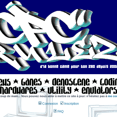
coup de main... Vous pouvez nous aider à mettre ce site à jour: n'hésitez pas à
me con
Connexion
Inscription
FAQ