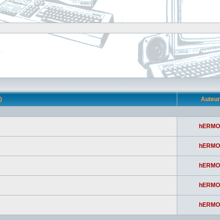
s)
Auteu
hERMO
hERMO
hERMO
hERMO
hERMO