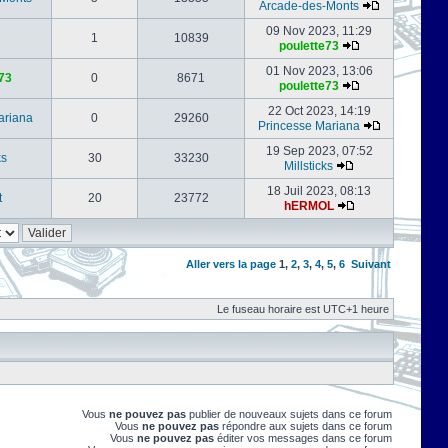
Arcade-des-Monts
09 Nov 2023, 11:29
1
10839
poulette73
01 Nov 2023, 13:06
73
0
8671
poulette73
22 Oct 2023, 14:19
ariana
0
29260
Princesse Mariana
19 Sep 2023, 07:52
ks
30
33230
Millsticks
18 Juil 2023, 08:13
t
20
23772
hERMOL
Aller vers la page
1
,
2
,
3
,
4
,
5
,
6
Suivant
Le fuseau horaire est UTC+1 heure
Vous
ne pouvez pas
publier de nouveaux sujets dans ce forum
Vous
ne pouvez pas
répondre aux sujets dans ce forum
Vous
ne pouvez pas
éditer vos messages dans ce forum