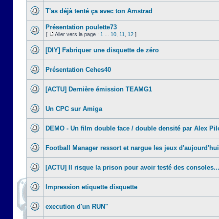
T'as déjà tenté ça avec ton Amstrad
Présentation poulette73
[
Aller vers la page :
1
...
10
,
11
,
12
]
[DIY] Fabriquer une disquette de zéro
Présentation Cehes40
[ACTU] Dernière émission TEAMG1
Un CPC sur Amiga
DEMO - Un film double face / double densité par Alex Pil
Football Manager ressort et nargue les jeux d'aujourd'hui
[ACTU] Il risque la prison pour avoir testé des consoles..
Impression etiquette disquette
execution d'un RUN"