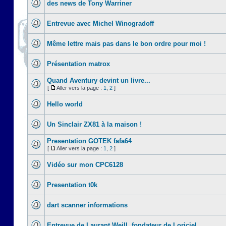
des news de Tony Warriner
Entrevue avec Michel Winogradoff
Même lettre mais pas dans le bon ordre pour moi !
Présentation matrox
Quand Aventury devint un livre...
[
Aller vers la page :
1
,
2
]
Hello world
Un Sinclair ZX81 à la maison !
Presentation GOTEK fafa64
[
Aller vers la page :
1
,
2
]
Vidéo sur mon CPC6128
Presentation t0k
dart scanner informations
Entrevue de Laurant Weill, fondateur de Loriciel