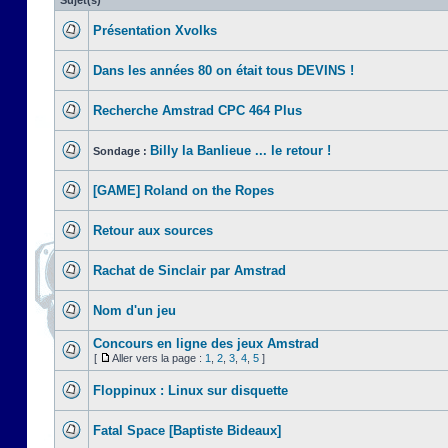
Sujet(s)
Présentation Xvolks
Dans les années 80 on était tous DEVINS !
Recherche Amstrad CPC 464 Plus
Billy la Banlieue ... le retour !
Sondage :
[GAME] Roland on the Ropes
Retour aux sources
Rachat de Sinclair par Amstrad
Nom d'un jeu
Concours en ligne des jeux Amstrad
[
Aller vers la page :
1
,
2
,
3
,
4
,
5
]
Floppinux : Linux sur disquette
Fatal Space [Baptiste Bideaux]