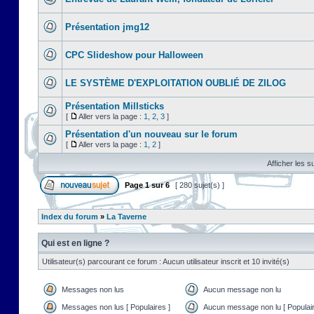
Présentation jmg12
CPC Slideshow pour Halloween
LE SYSTÈME D'EXPLOITATION OUBLIÉ DE ZILOG
Présentation Millsticks
[
Aller vers la page :
1
,
2
,
3
]
Présentation d'un nouveau sur le forum
[
Aller vers la page :
1
,
2
]
Afficher les s
Page
1
sur
6
[ 280 sujet(s) ]
Index du forum
»
La Taverne
Qui est en ligne ?
Utilisateur(s) parcourant ce forum : Aucun utilisateur inscrit et 10 invité(s)
Messages non lus
Aucun message non lu
Messages non lus [ Populaires ]
Aucun message non lu [ Populair