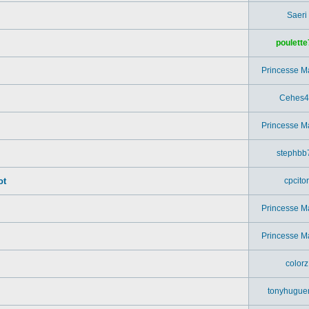
Saeri
poulette
Princesse M
Cehes4
Princesse M
stephbb
ot
cpcitor
Princesse M
.
Princesse M
colorz
tonyhugue