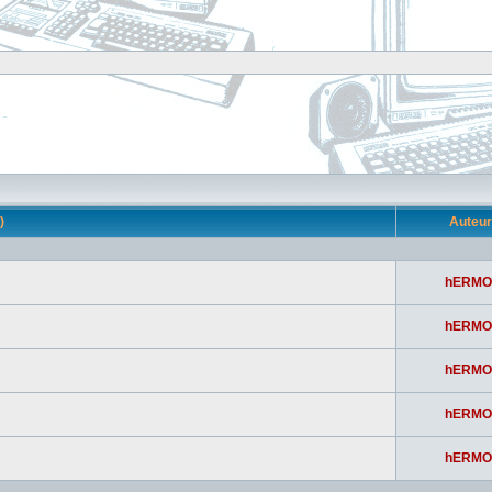
s)
Auteu
hERMO
hERMO
hERMO
hERMO
hERMO