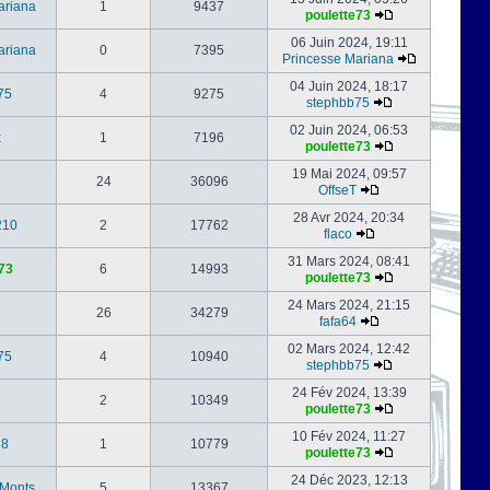
ariana
1
9437
poulette73
06 Juin 2024, 19:11
ariana
0
7395
Princesse Mariana
04 Juin 2024, 18:17
75
4
9275
stephbb75
02 Juin 2024, 06:53
x
1
7196
poulette73
19 Mai 2024, 09:57
24
36096
OffseT
28 Avr 2024, 20:34
210
2
17762
flaco
31 Mars 2024, 08:41
73
6
14993
poulette73
24 Mars 2024, 21:15
26
34279
fafa64
02 Mars 2024, 12:42
75
4
10940
stephbb75
24 Fév 2024, 13:39
2
10349
poulette73
10 Fév 2024, 11:27
88
1
10779
poulette73
24 Déc 2023, 12:13
-Monts
5
13367