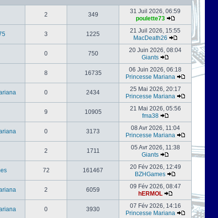
31 Juil 2026, 06:59
2
349
poulette73
21 Juil 2026, 15:55
75
3
1225
MacDeath26
20 Juin 2026, 08:04
0
750
Giants
06 Juin 2026, 06:18
8
16735
Princesse Mariana
25 Mai 2026, 20:17
ariana
0
2434
Princesse Mariana
21 Mai 2026, 05:56
9
10905
fma38
08 Avr 2026, 11:04
ariana
0
3173
Princesse Mariana
05 Avr 2026, 11:38
2
1711
Giants
20 Fév 2026, 12:49
es
72
161467
BZHGames
09 Fév 2026, 08:47
ariana
2
6059
hERMOL
07 Fév 2026, 14:16
ariana
0
3930
Princesse Mariana