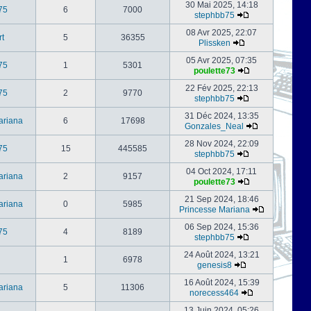
30 Mai 2025, 14:18
75
6
7000
stephbb75
08 Avr 2025, 22:07
rt
5
36355
Plissken
05 Avr 2025, 07:35
75
1
5301
poulette73
22 Fév 2025, 22:13
75
2
9770
stephbb75
31 Déc 2024, 13:35
ariana
6
17698
Gonzales_Neal
28 Nov 2024, 22:09
75
15
445585
stephbb75
04 Oct 2024, 17:11
ariana
2
9157
poulette73
21 Sep 2024, 18:46
ariana
0
5985
Princesse Mariana
06 Sep 2024, 15:36
75
4
8189
stephbb75
24 Août 2024, 13:21
1
6978
genesis8
16 Août 2024, 15:39
ariana
5
11306
norecess464
13 Juin 2024, 05:26