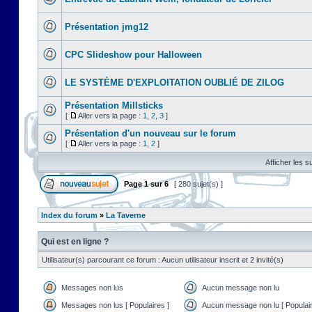
Présentation jmg12
CPC Slideshow pour Halloween
LE SYSTÈME D'EXPLOITATION OUBLIÉ DE ZILOG
Présentation Millsticks
[
Aller vers la page :
1
,
2
,
3
]
Présentation d'un nouveau sur le forum
[
Aller vers la page :
1
,
2
]
Afficher les s
Page
1
sur
6
[ 280 sujet(s) ]
Index du forum
»
La Taverne
Qui est en ligne ?
Utilisateur(s) parcourant ce forum : Aucun utilisateur inscrit et 2 invité(s)
Messages non lus
Aucun message non lu
Messages non lus [ Populaires ]
Aucun message non lu [ Populair