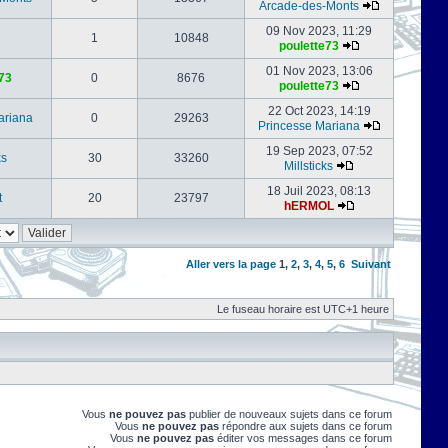
Arcade-des-Monts
09 Nov 2023, 11:29
1
10848
poulette73
01 Nov 2023, 13:06
73
0
8676
poulette73
22 Oct 2023, 14:19
ariana
0
29263
Princesse Mariana
19 Sep 2023, 07:52
ks
30
33260
Millsticks
18 Juil 2023, 08:13
t
20
23797
hERMOL
Aller vers la page
1
,
2
,
3
,
4
,
5
,
6
Suivant
Le fuseau horaire est UTC+1 heure
Vous
ne pouvez pas
publier de nouveaux sujets dans ce forum
Vous
ne pouvez pas
répondre aux sujets dans ce forum
Vous
ne pouvez pas
éditer vos messages dans ce forum