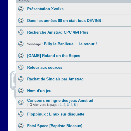
Sujet(s)
Présentation Xvolks
Dans les années 80 on était tous DEVINS !
Recherche Amstrad CPC 464 Plus
Billy la Banlieue ... le retour !
Sondage :
[GAME] Roland on the Ropes
Retour aux sources
Rachat de Sinclair par Amstrad
Nom d'un jeu
Concours en ligne des jeux Amstrad
[
Aller vers la page :
1
,
2
,
3
,
4
,
5
]
Floppinux : Linux sur disquette
Fatal Space [Baptiste Bideaux]