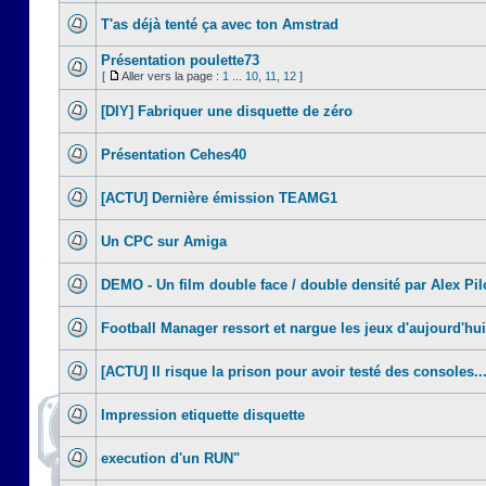
T'as déjà tenté ça avec ton Amstrad
Présentation poulette73
[
Aller vers la page :
1
...
10
,
11
,
12
]
[DIY] Fabriquer une disquette de zéro
Présentation Cehes40
[ACTU] Dernière émission TEAMG1
Un CPC sur Amiga
DEMO - Un film double face / double densité par Alex Pil
Football Manager ressort et nargue les jeux d'aujourd'hui
[ACTU] Il risque la prison pour avoir testé des consoles..
Impression etiquette disquette
execution d'un RUN"