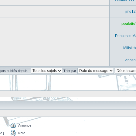
jmg12
poulette
Princesse M
Millstic
vincen
ujets publiés depuis :
Trier par
Annonce
e ]
Note