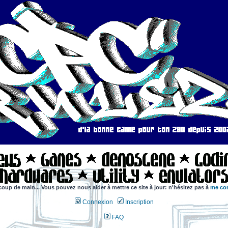
coup de main... Vous pouvez nous aider à mettre ce site à jour: n'hésitez pas à
me con
Connexion
Inscription
FAQ