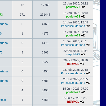
22 Jan 2026, 06:32
13
17765
poulette73
15 Jan 2026, 06:48
73
171
261444
poulette73
14 Jan 2026, 12:48
ariana
0
4169
Princesse Mariana
14 Jan 2026, 08:58
0
1
4177
poulette73
11 Déc 2025, 21:41
ariana
0
4475
Princesse Mariana
22 Oct 2025, 17:54
75
9
6961
stephbb75
20 Oct 2025, 18:10
2
3927
hERMOL
03 Août 2025, 20:56
ariana
0
4454
Princesse Mariana
25 Juil 2025, 07:55
ariana
0
5781
Princesse Mariana
15 Juin 2025, 07:00
4
5493
poulette73
05 Juin 2025, 17:30
notte
1
4358
hERMOL