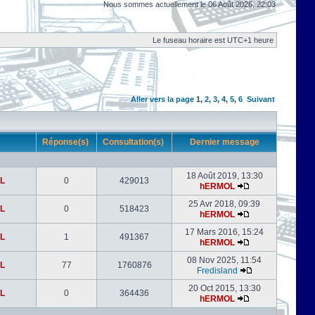
Nous sommes actuellement le 06 Août 2026, 22:03
Le fuseau horaire est UTC+1 heure
Aller vers la page
1
,
2
,
3
,
4
,
5
,
6
Suivant
r
Réponse(s)
Consultation(s)
Dernier message
18 Août 2019, 13:30
L
0
429013
hERMOL
25 Avr 2018, 09:39
L
0
518423
hERMOL
17 Mars 2016, 15:24
L
1
491367
hERMOL
08 Nov 2025, 11:54
L
77
1760876
Fredisland
20 Oct 2015, 13:30
L
0
364436
hERMOL