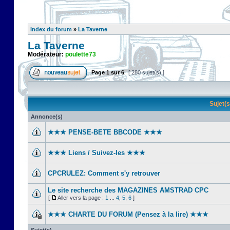
Index du forum
»
La Taverne
La Taverne
Modérateur:
poulette73
Page
1
sur
6
[ 280 sujet(s) ]
Sujet(
Annonce(s)
★★★ PENSE-BETE BBCODE ★★★
★★★ Liens / Suivez-les ★★★
CPCRULEZ: Comment s'y retrouver‎
Le site recherche des MAGAZINES AMSTRAD CPC
[
Aller vers la page :
1
...
4
,
5
,
6
]
★★★ CHARTE DU FORUM (Pensez à la lire) ★★★