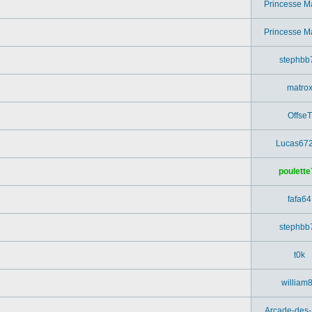
Princesse M
Princesse M
stephbb
matro
OffseT
Lucas67
poulette
fafa64
stephbb
t0k
william
Arcade-des