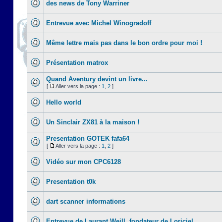
des news de Tony Warriner
Entrevue avec Michel Winogradoff
Même lettre mais pas dans le bon ordre pour moi !
Présentation matrox
Quand Aventury devint un livre...
[
Aller vers la page :
1
,
2
]
Hello world
Un Sinclair ZX81 à la maison !
Presentation GOTEK fafa64
[
Aller vers la page :
1
,
2
]
Vidéo sur mon CPC6128
Presentation t0k
dart scanner informations
Entrevue de Laurant Weill, fondateur de Loriciel