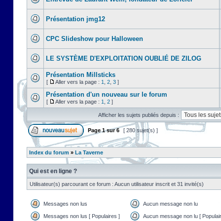
Présentation jmg12
CPC Slideshow pour Halloween
LE SYSTÈME D'EXPLOITATION OUBLIÉ DE ZILOG
Présentation Millsticks
[
Aller vers la page :
1
,
2
,
3
]
Présentation d'un nouveau sur le forum
[
Aller vers la page :
1
,
2
]
Afficher les sujets publiés depuis :
Page
1
sur
6
[ 280 sujet(s) ]
Index du forum
»
La Taverne
Qui est en ligne ?
Utilisateur(s) parcourant ce forum : Aucun utilisateur inscrit et 31 invité(s)
Messages non lus
Aucun message non lu
Messages non lus [ Populaires ]
Aucun message non lu [ Populair