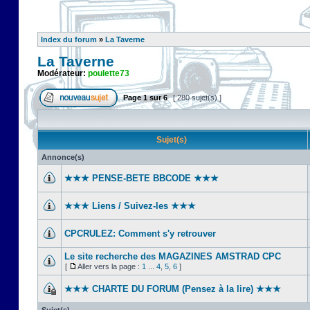
Index du forum
»
La Taverne
La Taverne
Modérateur:
poulette73
Page
1
sur
6
[ 280 sujet(s) ]
Sujet(s)
Annonce(s)
★★★ PENSE-BETE BBCODE ★★★
★★★ Liens / Suivez-les ★★★
CPCRULEZ: Comment s'y retrouver‎
Le site recherche des MAGAZINES AMSTRAD CPC
[
Aller vers la page :
1
...
4
,
5
,
6
]
★★★ CHARTE DU FORUM (Pensez à la lire) ★★★