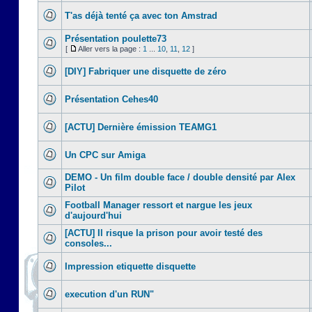
T'as déjà tenté ça avec ton Amstrad
Présentation poulette73
[
Aller vers la page :
1
...
10
,
11
,
12
]
[DIY] Fabriquer une disquette de zéro
Présentation Cehes40
[ACTU] Dernière émission TEAMG1
Un CPC sur Amiga
DEMO - Un film double face / double densité par Alex
Pilot
Football Manager ressort et nargue les jeux
d'aujourd'hui
[ACTU] Il risque la prison pour avoir testé des
consoles...
Impression etiquette disquette
execution d'un RUN"