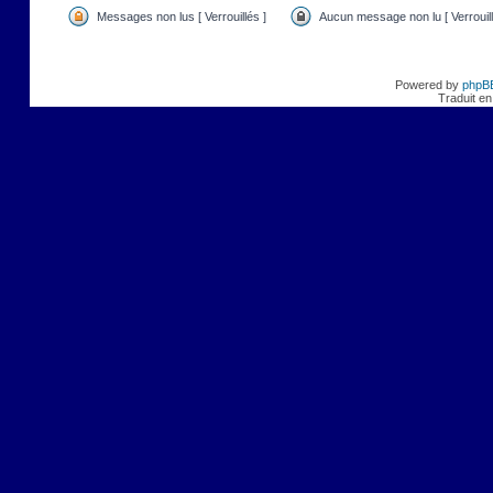
Messages non lus [ Verrouillés ]
Aucun message non lu [ Verrouill
Powered by
phpB
Traduit en