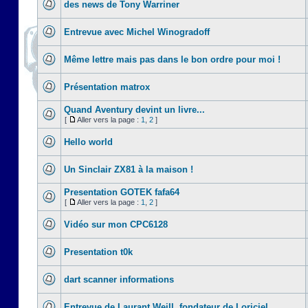
des news de Tony Warriner
Entrevue avec Michel Winogradoff
Même lettre mais pas dans le bon ordre pour moi !
Présentation matrox
Quand Aventury devint un livre...
[
Aller vers la page :
1
,
2
]
Hello world
Un Sinclair ZX81 à la maison !
Presentation GOTEK fafa64
[
Aller vers la page :
1
,
2
]
Vidéo sur mon CPC6128
Presentation t0k
dart scanner informations
Entrevue de Laurant Weill, fondateur de Loriciel