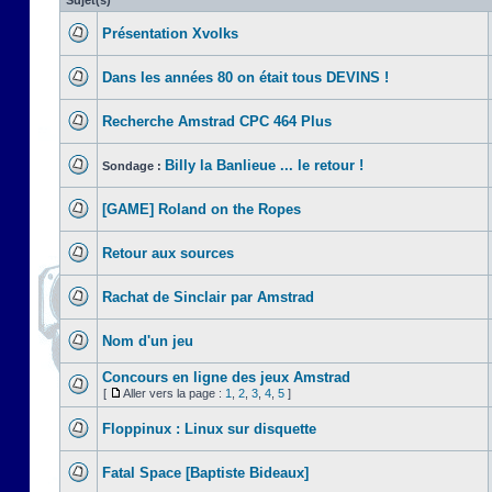
Sujet(s)
Présentation Xvolks
Dans les années 80 on était tous DEVINS !
Recherche Amstrad CPC 464 Plus
Billy la Banlieue ... le retour !
Sondage :
[GAME] Roland on the Ropes
Retour aux sources
Rachat de Sinclair par Amstrad
Nom d'un jeu
Concours en ligne des jeux Amstrad
[
Aller vers la page :
1
,
2
,
3
,
4
,
5
]
Floppinux : Linux sur disquette
Fatal Space [Baptiste Bideaux]