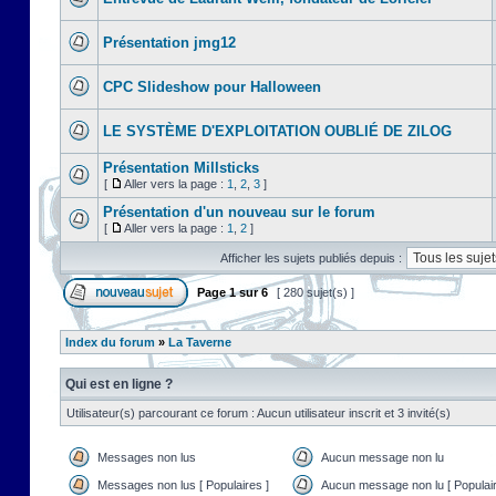
Présentation jmg12
CPC Slideshow pour Halloween
LE SYSTÈME D'EXPLOITATION OUBLIÉ DE ZILOG
Présentation Millsticks
[
Aller vers la page :
1
,
2
,
3
]
Présentation d'un nouveau sur le forum
[
Aller vers la page :
1
,
2
]
Afficher les sujets publiés depuis :
Page
1
sur
6
[ 280 sujet(s) ]
Index du forum
»
La Taverne
Qui est en ligne ?
Utilisateur(s) parcourant ce forum : Aucun utilisateur inscrit et 3 invité(s)
Messages non lus
Aucun message non lu
Messages non lus [ Populaires ]
Aucun message non lu [ Populair