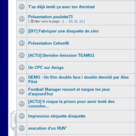
T'as déjà tenté ça avec ton Amstrad
Présentation poulette73
[
Aller vers la page :
1
...
10
,
11
,
12
]
[DIY] Fabriquer une disquette de zéro
Présentation Cehes40
[ACTU] Dernière émission TEAMG1
Un CPC sur Amiga
DEMO - Un film double face / double densité par Alex
Pilot
Football Manager ressort et nargue les jeux
d'aujourd'hui
[ACTU] Il risque la prison pour avoir testé des
consoles...
Impression etiquette disquette
execution d'un RUN"