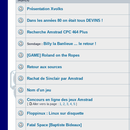
Sujet(s)
Présentation Xvolks
Dans les années 80 on était tous DEVINS !
Recherche Amstrad CPC 464 Plus
Billy la Banlieue ... le retour !
Sondage :
[GAME] Roland on the Ropes
Retour aux sources
Rachat de Sinclair par Amstrad
Nom d'un jeu
Concours en ligne des jeux Amstrad
[
Aller vers la page :
1
,
2
,
3
,
4
,
5
]
Floppinux : Linux sur disquette
Fatal Space [Baptiste Bideaux]