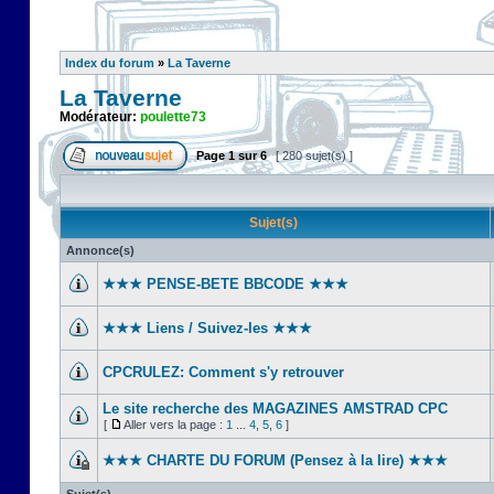
Index du forum
»
La Taverne
La Taverne
Modérateur:
poulette73
Page
1
sur
6
[ 280 sujet(s) ]
Sujet(s)
Annonce(s)
★★★ PENSE-BETE BBCODE ★★★
★★★ Liens / Suivez-les ★★★
CPCRULEZ: Comment s'y retrouver‎
Le site recherche des MAGAZINES AMSTRAD CPC
[
Aller vers la page :
1
...
4
,
5
,
6
]
★★★ CHARTE DU FORUM (Pensez à la lire) ★★★