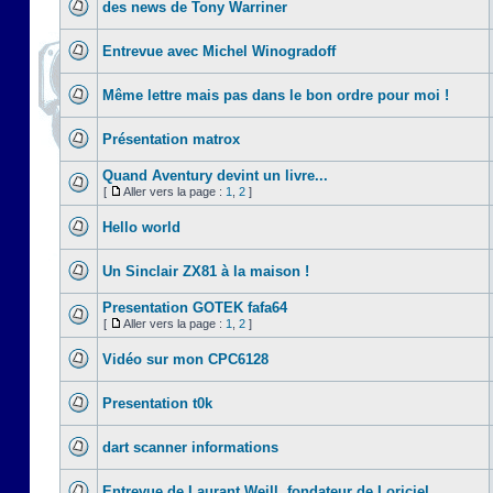
des news de Tony Warriner
Entrevue avec Michel Winogradoff
Même lettre mais pas dans le bon ordre pour moi !
Présentation matrox
Quand Aventury devint un livre...
[
Aller vers la page :
1
,
2
]
Hello world
Un Sinclair ZX81 à la maison !
Presentation GOTEK fafa64
[
Aller vers la page :
1
,
2
]
Vidéo sur mon CPC6128
Presentation t0k
dart scanner informations
Entrevue de Laurant Weill, fondateur de Loriciel