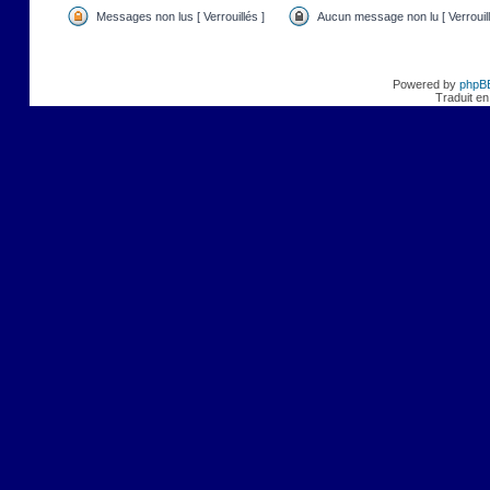
Messages non lus [ Verrouillés ]
Aucun message non lu [ Verrouill
Powered by
phpB
Traduit en