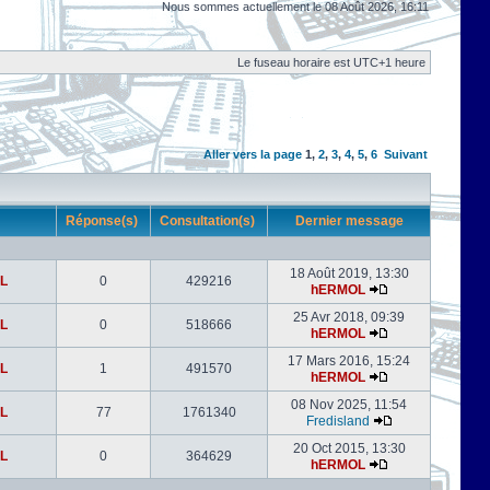
Nous sommes actuellement le 08 Août 2026, 16:11
Le fuseau horaire est UTC+1 heure
Aller vers la page
1
,
2
,
3
,
4
,
5
,
6
Suivant
r
Réponse(s)
Consultation(s)
Dernier message
18 Août 2019, 13:30
L
0
429216
hERMOL
25 Avr 2018, 09:39
L
0
518666
hERMOL
17 Mars 2016, 15:24
L
1
491570
hERMOL
08 Nov 2025, 11:54
L
77
1761340
Fredisland
20 Oct 2015, 13:30
L
0
364629
hERMOL