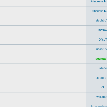
Princesse M
Princesse M
stephbb
matro
OffseT
Lucas67
poulette
fafa64
stephbb
t0k
william
Arcade-des