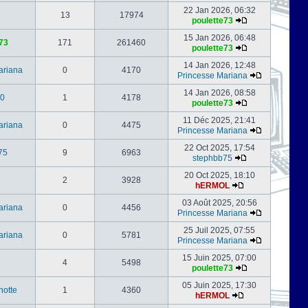
22 Jan 2026, 06:32
13
17974
poulette73
15 Jan 2026, 06:48
73
171
261460
poulette73
14 Jan 2026, 12:48
ariana
0
4170
Princesse Mariana
14 Jan 2026, 08:58
0
1
4178
poulette73
11 Déc 2025, 21:41
ariana
0
4475
Princesse Mariana
22 Oct 2025, 17:54
75
9
6963
stephbb75
20 Oct 2025, 18:10
2
3928
hERMOL
03 Août 2025, 20:56
ariana
0
4456
Princesse Mariana
25 Juil 2025, 07:55
ariana
0
5781
Princesse Mariana
15 Juin 2025, 07:00
4
5498
poulette73
05 Juin 2025, 17:30
notte
1
4360
hERMOL