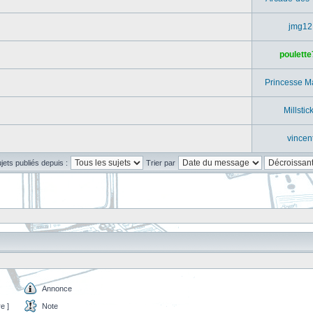
jmg12
poulette
Princesse M
Millstic
vincen
ujets publiés depuis :
Trier par
Annonce
e ]
Note