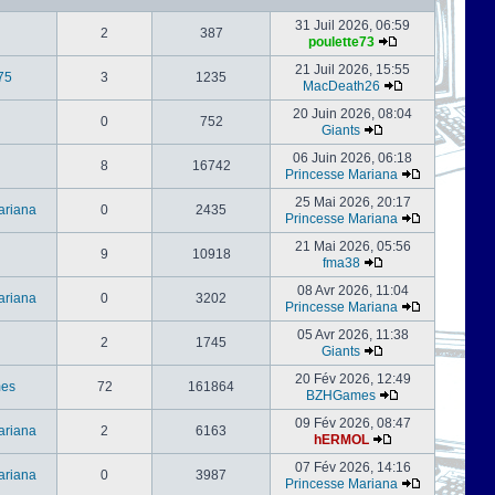
31 Juil 2026, 06:59
2
387
poulette73
21 Juil 2026, 15:55
75
3
1235
MacDeath26
20 Juin 2026, 08:04
0
752
Giants
06 Juin 2026, 06:18
8
16742
Princesse Mariana
25 Mai 2026, 20:17
ariana
0
2435
Princesse Mariana
21 Mai 2026, 05:56
9
10918
fma38
08 Avr 2026, 11:04
ariana
0
3202
Princesse Mariana
05 Avr 2026, 11:38
2
1745
Giants
20 Fév 2026, 12:49
es
72
161864
BZHGames
09 Fév 2026, 08:47
ariana
2
6163
hERMOL
07 Fév 2026, 14:16
ariana
0
3987
Princesse Mariana