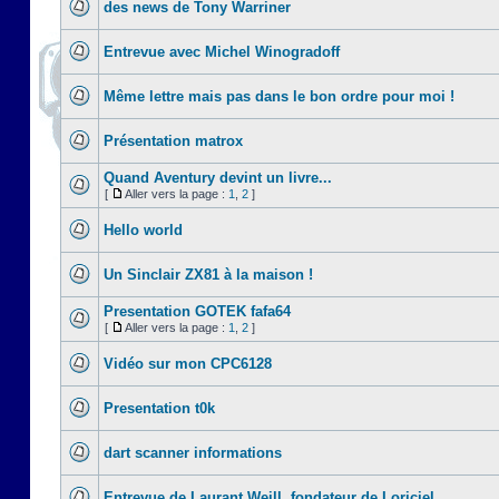
des news de Tony Warriner
Entrevue avec Michel Winogradoff
Même lettre mais pas dans le bon ordre pour moi !
Présentation matrox
Quand Aventury devint un livre...
[
Aller vers la page :
1
,
2
]
Hello world
Un Sinclair ZX81 à la maison !
Presentation GOTEK fafa64
[
Aller vers la page :
1
,
2
]
Vidéo sur mon CPC6128
Presentation t0k
dart scanner informations
Entrevue de Laurant Weill, fondateur de Loriciel