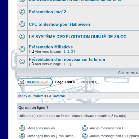
Présentation jmg12
CPC Slideshow pour Halloween
LE SYSTÈME D'EXPLOITATION OUBLIÉ DE ZILOG
Présentation Millsticks
[
Aller vers la page :
1
,
2
,
3
]
Présentation d'un nouveau sur le forum
[
Aller vers la page :
1
,
2
]
Afficher les s
Page
1
sur
6
[ 280 sujet(s) ]
Index du forum
»
La Taverne
Qui est en ligne ?
Utilisateur(s) parcourant ce forum : Aucun utilisateur inscrit et 3 invité(s)
Messages non lus
Aucun message non lu
Messages non lus [ Populaires ]
Aucun message non lu [ Populair