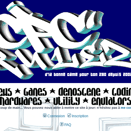
coup de main... Vous pouvez nous aider à mettre ce site à jour: n'hésitez pas à
me con
Connexion
Inscription
FAQ