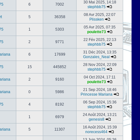
30 Mai 2025, 14:18
75
6
7002
stephbb75
08 Avr 2025, 22:07
rt
5
36358
Plissken
05 Avr 2025, 07:35
75
1
5303
poulette73
22 Fév 2025, 22:13
75
2
9771
stephbb75
31 Déc 2024, 13:35
ariana
6
17699
Gonzales_Neal
28 Nov 2024, 22:09
75
15
445852
stephbb75
04 Oct 2024, 17:11
ariana
2
9160
poulette73
21 Sep 2024, 18:46
ariana
0
5986
Princesse Mariana
06 Sep 2024, 15:36
75
4
8192
stephbb75
24 Août 2024, 13:21
1
6979
genesis8
16 Août 2024, 15:39
ariana
5
11307
norecess464
13 Juin 2024, 05:26