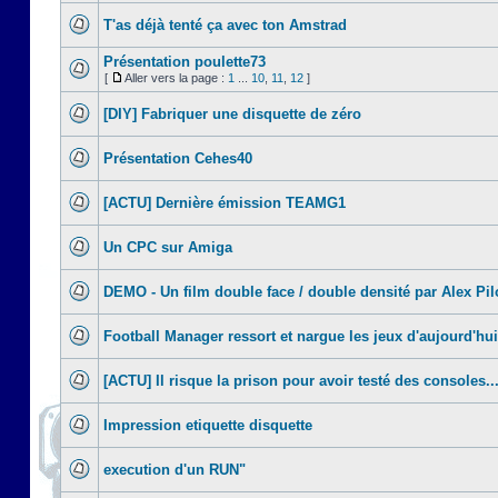
T'as déjà tenté ça avec ton Amstrad
Présentation poulette73
[
Aller vers la page :
1
...
10
,
11
,
12
]
[DIY] Fabriquer une disquette de zéro
Présentation Cehes40
[ACTU] Dernière émission TEAMG1
Un CPC sur Amiga
DEMO - Un film double face / double densité par Alex Pil
Football Manager ressort et nargue les jeux d'aujourd'hui
[ACTU] Il risque la prison pour avoir testé des consoles..
Impression etiquette disquette
execution d'un RUN"