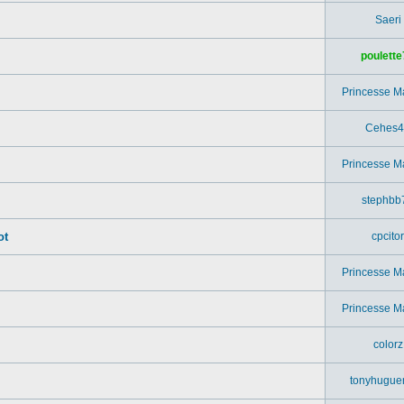
Saeri
poulette
Princesse M
Cehes4
Princesse M
stephbb
ot
cpcitor
Princesse M
.
Princesse M
colorz
tonyhugue