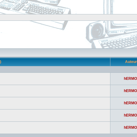
s)
Auteu
hERMO
hERMO
hERMO
hERMO
hERMO