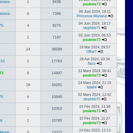
ariana
1
9438
poulette73
06 Juin 2024, 19:11
ariana
0
7396
Princesse Mariana
04 Juin 2024, 18:17
75
4
9275
stephbb75
02 Juin 2024, 06:53
x
1
7197
poulette73
19 Mai 2024, 09:57
24
36099
OffseT
28 Avr 2024, 20:34
210
2
17763
flaco
31 Mars 2024, 08:41
73
6
14997
poulette73
24 Mars 2024, 21:15
26
34291
fafa64
02 Mars 2024, 12:42
75
4
10940
stephbb75
24 Fév 2024, 13:39
2
10352
poulette73
10 Fév 2024, 11:27
88
1
10785
poulette73
24 Déc 2023, 12:13
-Monts
5
13372