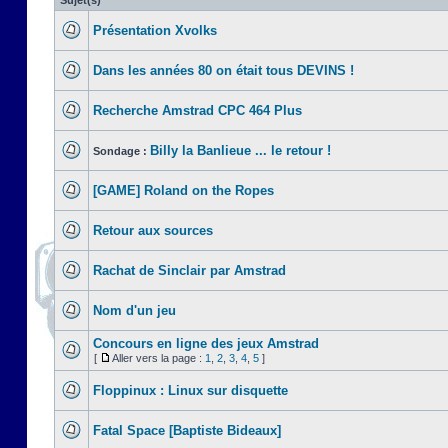
Sujet(s)
Présentation Xvolks
Dans les années 80 on était tous DEVINS !
Recherche Amstrad CPC 464 Plus
Billy la Banlieue ... le retour !
Sondage :
[GAME] Roland on the Ropes
Retour aux sources
Rachat de Sinclair par Amstrad
Nom d'un jeu
Concours en ligne des jeux Amstrad
[
Aller vers la page :
1
,
2
,
3
,
4
,
5
]
Floppinux : Linux sur disquette
Fatal Space [Baptiste Bideaux]