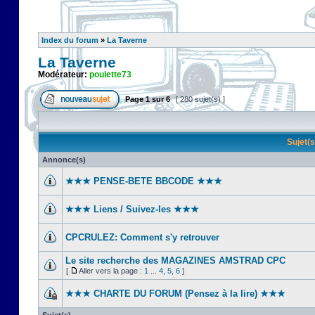
Index du forum
»
La Taverne
La Taverne
Modérateur:
poulette73
Page
1
sur
6
[ 280 sujet(s) ]
Sujet(
Annonce(s)
★★★ PENSE-BETE BBCODE ★★★
★★★ Liens / Suivez-les ★★★
CPCRULEZ: Comment s'y retrouver‎
Le site recherche des MAGAZINES AMSTRAD CPC
[
Aller vers la page :
1
...
4
,
5
,
6
]
★★★ CHARTE DU FORUM (Pensez à la lire) ★★★