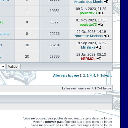
Arcade-des-Monts
09 Nov 2023, 11:29
1
10851
poulette73
01 Nov 2023, 13:06
73
0
8677
poulette73
22 Oct 2023, 14:19
ariana
0
29266
Princesse Mariana
19 Sep 2023, 07:52
ks
30
33284
Millsticks
18 Juil 2023, 08:13
t
20
23799
hERMOL
Aller vers la page
1
,
2
,
3
,
4
,
5
,
6
Suivant
Le fuseau horaire est UTC+1 heure
Vous
ne pouvez pas
publier de nouveaux sujets dans ce forum
Vous
ne pouvez pas
répondre aux sujets dans ce forum
Vous
ne pouvez pas
éditer vos messages dans ce forum