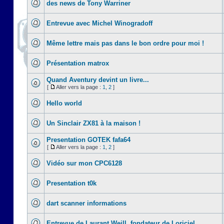
des news de Tony Warriner
Entrevue avec Michel Winogradoff
Même lettre mais pas dans le bon ordre pour moi !
Présentation matrox
Quand Aventury devint un livre...
[
Aller vers la page :
1
,
2
]
Hello world
Un Sinclair ZX81 à la maison !
Presentation GOTEK fafa64
[
Aller vers la page :
1
,
2
]
Vidéo sur mon CPC6128
Presentation t0k
dart scanner informations
Entrevue de Laurant Weill, fondateur de Loriciel