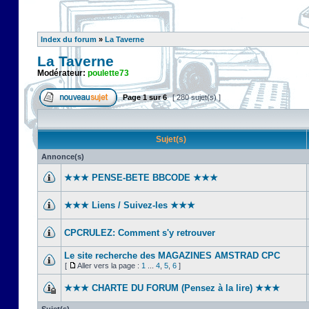
Index du forum
»
La Taverne
La Taverne
Modérateur:
poulette73
Page
1
sur
6
[ 280 sujet(s) ]
Sujet(s)
Annonce(s)
★★★ PENSE-BETE BBCODE ★★★
★★★ Liens / Suivez-les ★★★
CPCRULEZ: Comment s'y retrouver‎
Le site recherche des MAGAZINES AMSTRAD CPC
[
Aller vers la page :
1
...
4
,
5
,
6
]
★★★ CHARTE DU FORUM (Pensez à la lire) ★★★