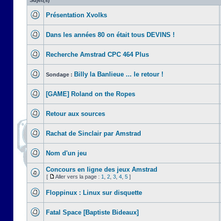
Sujet(s)
Présentation Xvolks
Dans les années 80 on était tous DEVINS !
Recherche Amstrad CPC 464 Plus
Billy la Banlieue ... le retour !
Sondage :
[GAME] Roland on the Ropes
Retour aux sources
Rachat de Sinclair par Amstrad
Nom d'un jeu
Concours en ligne des jeux Amstrad
[
Aller vers la page :
1
,
2
,
3
,
4
,
5
]
Floppinux : Linux sur disquette
Fatal Space [Baptiste Bideaux]