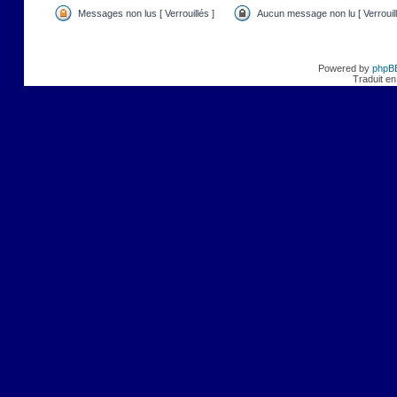
Messages non lus [ Verrouillés ]
Aucun message non lu [ Verrouill
Powered by
phpB
Traduit en