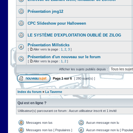
Présentation jmg12
CPC Slideshow pour Halloween
LE SYSTÈME D'EXPLOITATION OUBLIÉ DE ZILOG
Présentation Millsticks
[
Aller vers la page :
1
,
2
,
3
]
Présentation d'un nouveau sur le forum
[
Aller vers la page :
1
,
2
]
Afficher les sujets publiés depuis :
Page
1
sur
6
[ 280 sujet(s) ]
Index du forum
»
La Taverne
Qui est en ligne ?
Utilisateur(s) parcourant ce forum : Aucun utilisateur inscrit et 1 invité
Messages non lus
Aucun message non lu
Messages non lus [ Populaires ]
Aucun message non lu [ Populair