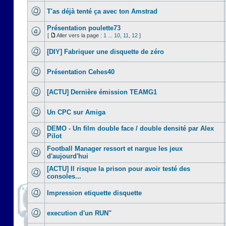
T'as déjà tenté ça avec ton Amstrad
Présentation poulette73
[
Aller vers la page :
1
...
10
,
11
,
12
]
[DIY] Fabriquer une disquette de zéro
Présentation Cehes40
[ACTU] Dernière émission TEAMG1
Un CPC sur Amiga
DEMO - Un film double face / double densité par Alex
Pilot
Football Manager ressort et nargue les jeux
d'aujourd'hui
[ACTU] Il risque la prison pour avoir testé des
consoles...
Impression etiquette disquette
execution d'un RUN"