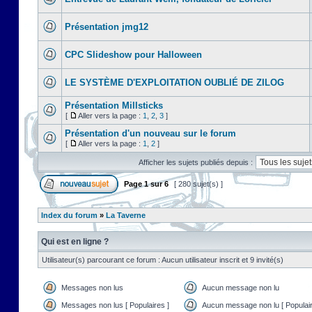
Présentation jmg12
CPC Slideshow pour Halloween
LE SYSTÈME D'EXPLOITATION OUBLIÉ DE ZILOG
Présentation Millsticks
[
Aller vers la page :
1
,
2
,
3
]
Présentation d'un nouveau sur le forum
[
Aller vers la page :
1
,
2
]
Afficher les sujets publiés depuis :
Page
1
sur
6
[ 280 sujet(s) ]
Index du forum
»
La Taverne
Qui est en ligne ?
Utilisateur(s) parcourant ce forum : Aucun utilisateur inscrit et 9 invité(s)
Messages non lus
Aucun message non lu
Messages non lus [ Populaires ]
Aucun message non lu [ Populair