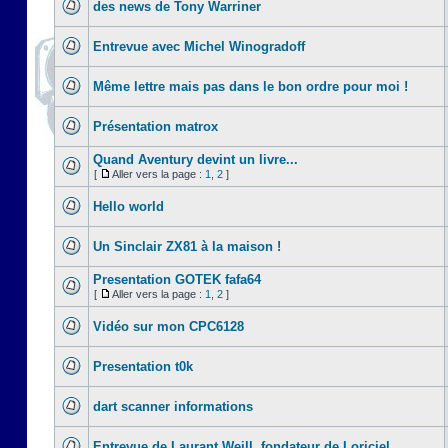
des news de Tony Warriner
Entrevue avec Michel Winogradoff
Même lettre mais pas dans le bon ordre pour moi !
Présentation matrox
Quand Aventury devint un livre...
[
Aller vers la page :
1
,
2
]
Hello world
Un Sinclair ZX81 à la maison !
Presentation GOTEK fafa64
[
Aller vers la page :
1
,
2
]
Vidéo sur mon CPC6128
Presentation t0k
dart scanner informations
Entrevue de Laurant Weill, fondateur de Loriciel