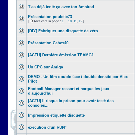
T'as déjà tenté ça avec ton Amstrad
Présentation poulette73
[
Aller vers la page :
1
...
10
,
11
,
12
]
[DIY] Fabriquer une disquette de zéro
Présentation Cehes40
[ACTU] Dernière émission TEAMG1
Un CPC sur Amiga
DEMO - Un film double face / double densité par Alex
Pilot
Football Manager ressort et nargue les jeux
d'aujourd'hui
[ACTU] Il risque la prison pour avoir testé des
consoles...
Impression etiquette disquette
execution d'un RUN"