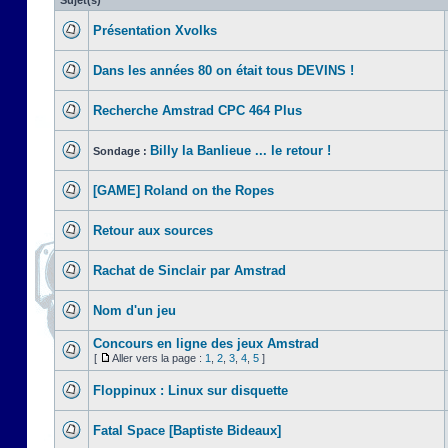
Sujet(s)
Présentation Xvolks
Dans les années 80 on était tous DEVINS !
Recherche Amstrad CPC 464 Plus
Billy la Banlieue ... le retour !
Sondage :
[GAME] Roland on the Ropes
Retour aux sources
Rachat de Sinclair par Amstrad
Nom d'un jeu
Concours en ligne des jeux Amstrad
[
Aller vers la page :
1
,
2
,
3
,
4
,
5
]
Floppinux : Linux sur disquette
Fatal Space [Baptiste Bideaux]