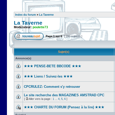
Index du forum
»
La Taverne
La Taverne
Modérateur:
poulette73
Page
1
sur
6
[ 280 sujet(s) ]
Sujet(s)
Annonce(s)
★★★ PENSE-BETE BBCODE ★★★
★★★ Liens / Suivez-les ★★★
CPCRULEZ: Comment s'y retrouver‎
Le site recherche des MAGAZINES AMSTRAD CPC
[
Aller vers la page :
1
...
4
,
5
,
6
]
★★★ CHARTE DU FORUM (Pensez à la lire) ★★★