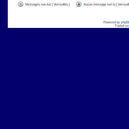
Messages non lus [ Verrouillés ]
Aucun message non lu [ Verrouill
Powered by
phpB
Traduit en