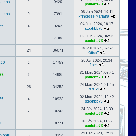
ariana
1
9429
poulette73
06 Juin 2024, 19:11
ariana
0
7391
Princesse Mariana
04 Juin 2024, 18:17
75
4
9263
stephbb75
02 Juin 2024, 06:53
x
1
7189
poulette73
19 Mai 2024, 09:57
24
36071
OffseT
28 Avr 2024, 20:34
210
2
17753
flaco
31 Mars 2024, 08:41
73
6
14985
poulette73
24 Mars 2024, 21:15
26
34253
fafa64
02 Mars 2024, 12:42
75
4
10928
stephbb75
24 Fév 2024, 13:39
2
10343
poulette73
10 Fév 2024, 11:27
88
1
10771
poulette73
24 Déc 2023, 12:13
-Monts
5
13354