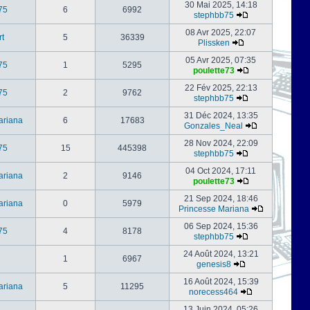
30 Mai 2025, 14:18
75
6
6992
stephbb75
08 Avr 2025, 22:07
rt
5
36339
Plissken
05 Avr 2025, 07:35
75
1
5295
poulette73
22 Fév 2025, 22:13
75
2
9762
stephbb75
31 Déc 2024, 13:35
ariana
6
17683
Gonzales_Neal
28 Nov 2024, 22:09
75
15
445398
stephbb75
04 Oct 2024, 17:11
ariana
2
9146
poulette73
21 Sep 2024, 18:46
ariana
0
5979
Princesse Mariana
06 Sep 2024, 15:36
75
4
8178
stephbb75
24 Août 2024, 13:21
1
6967
genesis8
16 Août 2024, 15:39
ariana
5
11295
norecess464
13 Juin 2024, 05:26