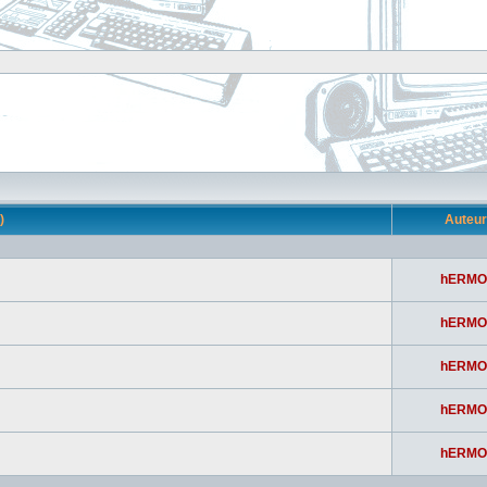
s)
Auteu
hERMO
hERMO
hERMO
hERMO
hERMO