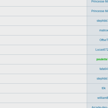
Princesse M
Princesse M
stephbb
matro
OffseT
Lucas67
poulette
fafa64
stephbb
t0k
william
Arcade-des