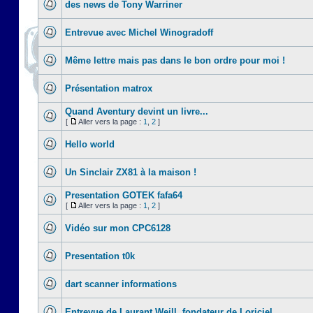
des news de Tony Warriner
Entrevue avec Michel Winogradoff
Même lettre mais pas dans le bon ordre pour moi !
Présentation matrox
Quand Aventury devint un livre...
[
Aller vers la page :
1
,
2
]
Hello world
Un Sinclair ZX81 à la maison !
Presentation GOTEK fafa64
[
Aller vers la page :
1
,
2
]
Vidéo sur mon CPC6128
Presentation t0k
dart scanner informations
Entrevue de Laurant Weill, fondateur de Loriciel