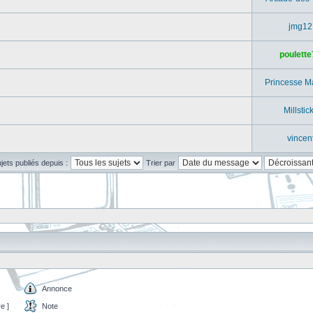
jmg12
poulette
Princesse M
Millstic
vincen
ujets publiés depuis :
Trier par
Annonce
e ]
Note