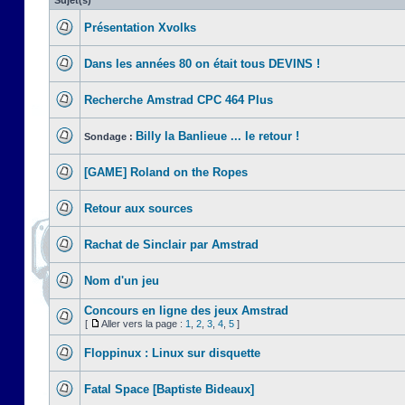
Sujet(s)
Présentation Xvolks
Dans les années 80 on était tous DEVINS !
Recherche Amstrad CPC 464 Plus
Billy la Banlieue ... le retour !
Sondage :
[GAME] Roland on the Ropes
Retour aux sources
Rachat de Sinclair par Amstrad
Nom d'un jeu
Concours en ligne des jeux Amstrad
[
Aller vers la page :
1
,
2
,
3
,
4
,
5
]
Floppinux : Linux sur disquette
Fatal Space [Baptiste Bideaux]