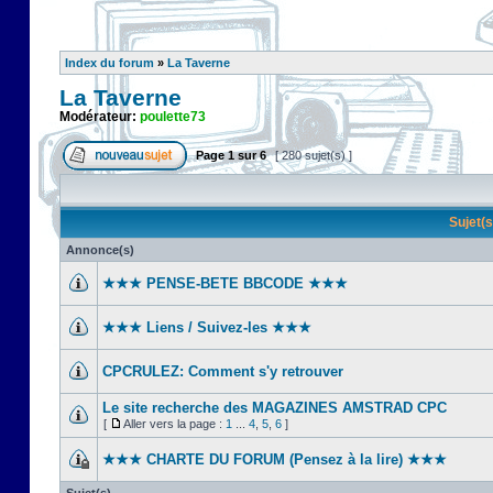
Index du forum
»
La Taverne
La Taverne
Modérateur:
poulette73
Page
1
sur
6
[ 280 sujet(s) ]
Sujet(
Annonce(s)
★★★ PENSE-BETE BBCODE ★★★
★★★ Liens / Suivez-les ★★★
CPCRULEZ: Comment s'y retrouver‎
Le site recherche des MAGAZINES AMSTRAD CPC
[
Aller vers la page :
1
...
4
,
5
,
6
]
★★★ CHARTE DU FORUM (Pensez à la lire) ★★★