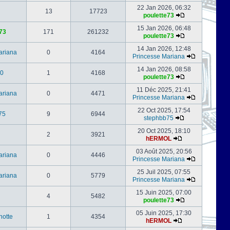
22 Jan 2026, 06:32
13
17723
poulette73
15 Jan 2026, 06:48
73
171
261232
poulette73
14 Jan 2026, 12:48
ariana
0
4164
Princesse Mariana
14 Jan 2026, 08:58
0
1
4168
poulette73
11 Déc 2025, 21:41
ariana
0
4471
Princesse Mariana
22 Oct 2025, 17:54
75
9
6944
stephbb75
20 Oct 2025, 18:10
2
3921
hERMOL
03 Août 2025, 20:56
ariana
0
4446
Princesse Mariana
25 Juil 2025, 07:55
ariana
0
5779
Princesse Mariana
15 Juin 2025, 07:00
4
5482
poulette73
05 Juin 2025, 17:30
notte
1
4354
hERMOL