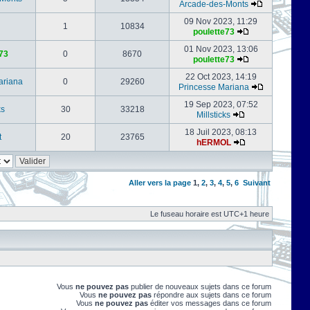
Arcade-des-Monts
09 Nov 2023, 11:29
1
10834
poulette73
01 Nov 2023, 13:06
73
0
8670
poulette73
22 Oct 2023, 14:19
ariana
0
29260
Princesse Mariana
19 Sep 2023, 07:52
ks
30
33218
Millsticks
18 Juil 2023, 08:13
t
20
23765
hERMOL
Aller vers la page
1
,
2
,
3
,
4
,
5
,
6
Suivant
Le fuseau horaire est UTC+1 heure
Vous
ne pouvez pas
publier de nouveaux sujets dans ce forum
Vous
ne pouvez pas
répondre aux sujets dans ce forum
Vous
ne pouvez pas
éditer vos messages dans ce forum