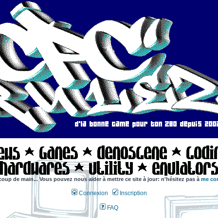
coup de main... Vous pouvez nous aider à mettre ce site à jour: n'hésitez pas à
me con
Connexion
Inscription
FAQ