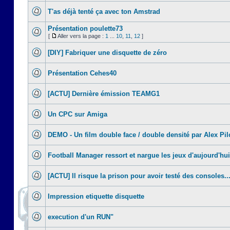
T'as déjà tenté ça avec ton Amstrad
Présentation poulette73
[
Aller vers la page :
1
...
10
,
11
,
12
]
[DIY] Fabriquer une disquette de zéro
Présentation Cehes40
[ACTU] Dernière émission TEAMG1
Un CPC sur Amiga
DEMO - Un film double face / double densité par Alex Pil
Football Manager ressort et nargue les jeux d'aujourd'hui
[ACTU] Il risque la prison pour avoir testé des consoles..
Impression etiquette disquette
execution d'un RUN"