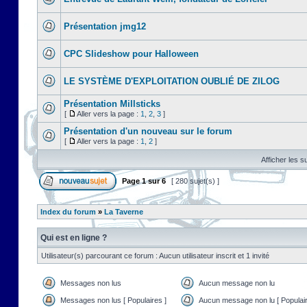
Présentation jmg12
CPC Slideshow pour Halloween
LE SYSTÈME D'EXPLOITATION OUBLIÉ DE ZILOG
Présentation Millsticks
[
Aller vers la page :
1
,
2
,
3
]
Présentation d'un nouveau sur le forum
[
Aller vers la page :
1
,
2
]
Afficher les s
Page
1
sur
6
[ 280 sujet(s) ]
Index du forum
»
La Taverne
Qui est en ligne ?
Utilisateur(s) parcourant ce forum : Aucun utilisateur inscrit et 1 invité
Messages non lus
Aucun message non lu
Messages non lus [ Populaires ]
Aucun message non lu [ Populair