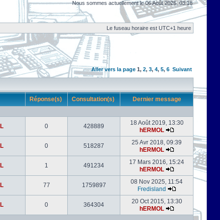
Nous sommes actuellement le 06 Août 2026, 03:18
Le fuseau horaire est UTC+1 heure
Aller vers la page
1
,
2
,
3
,
4
,
5
,
6
Suivant
r
Réponse(s)
Consultation(s)
Dernier message
18 Août 2019, 13:30
L
0
428889
hERMOL
25 Avr 2018, 09:39
L
0
518287
hERMOL
17 Mars 2016, 15:24
L
1
491234
hERMOL
08 Nov 2025, 11:54
L
77
1759897
Fredisland
20 Oct 2015, 13:30
L
0
364304
hERMOL