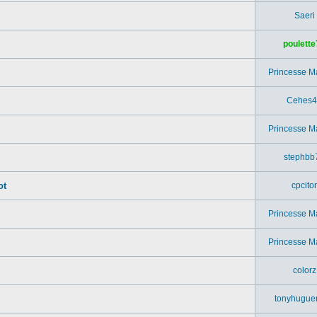
Saeri
poulette
Princesse M
Cehes4
Princesse M
stephbb
ot
cpcitor
Princesse M
.
Princesse M
colorz
tonyhugue