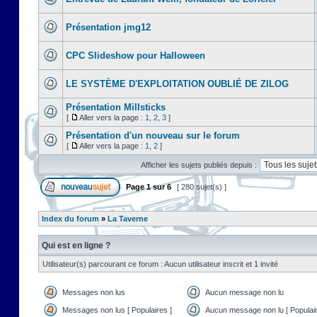
Présentation jmg12
CPC Slideshow pour Halloween
LE SYSTÈME D'EXPLOITATION OUBLIÉ DE ZILOG
Présentation Millsticks
[
Aller vers la page :
1
,
2
,
3
]
Présentation d'un nouveau sur le forum
[
Aller vers la page :
1
,
2
]
Afficher les sujets publiés depuis :
Page
1
sur
6
[ 280 sujet(s) ]
Index du forum
»
La Taverne
Qui est en ligne ?
Utilisateur(s) parcourant ce forum : Aucun utilisateur inscrit et 1 invité
Messages non lus
Aucun message non lu
Messages non lus [ Populaires ]
Aucun message non lu [ Populair