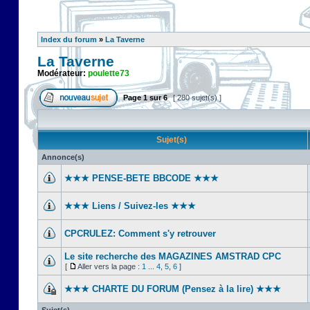
Index du forum
»
La Taverne
La Taverne
Modérateur:
poulette73
Page
1
sur
6
[ 280 sujet(s) ]
Sujet(s)
Annonce(s)
★★★ PENSE-BETE BBCODE ★★★
★★★ Liens / Suivez-les ★★★
CPCRULEZ: Comment s'y retrouver‎
Le site recherche des MAGAZINES AMSTRAD CPC
[
Aller vers la page :
1
...
4
,
5
,
6
]
★★★ CHARTE DU FORUM (Pensez à la lire) ★★★