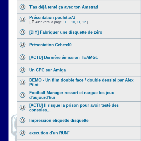
T'as déjà tenté ça avec ton Amstrad
Présentation poulette73
[
Aller vers la page :
1
...
10
,
11
,
12
]
[DIY] Fabriquer une disquette de zéro
Présentation Cehes40
[ACTU] Dernière émission TEAMG1
Un CPC sur Amiga
DEMO - Un film double face / double densité par Alex
Pilot
Football Manager ressort et nargue les jeux
d'aujourd'hui
[ACTU] Il risque la prison pour avoir testé des
consoles...
Impression etiquette disquette
execution d'un RUN"