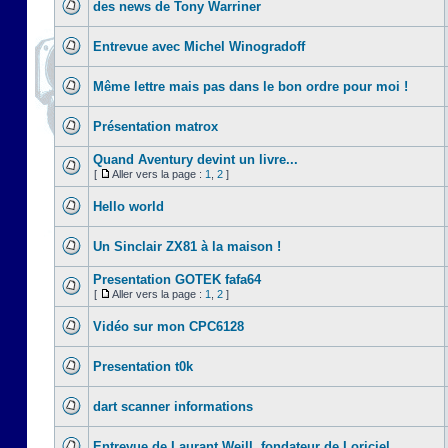
des news de Tony Warriner
Entrevue avec Michel Winogradoff
Même lettre mais pas dans le bon ordre pour moi !
Présentation matrox
Quand Aventury devint un livre...
[
Aller vers la page :
1
,
2
]
Hello world
Un Sinclair ZX81 à la maison !
Presentation GOTEK fafa64
[
Aller vers la page :
1
,
2
]
Vidéo sur mon CPC6128
Presentation t0k
dart scanner informations
Entrevue de Laurant Weill, fondateur de Loriciel