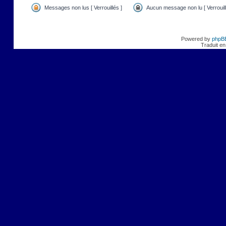
Messages non lus [ Verrouillés ]
Aucun message non lu [ Verrouill
Powered by
phpB
Traduit en