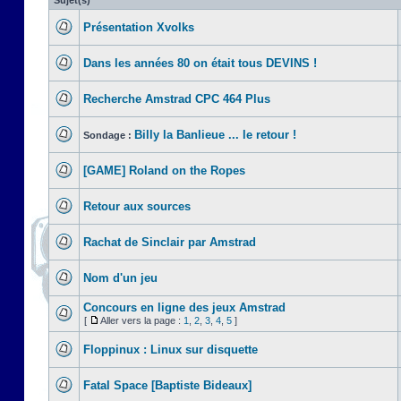
Sujet(s)
Présentation Xvolks
Dans les années 80 on était tous DEVINS !
Recherche Amstrad CPC 464 Plus
Billy la Banlieue ... le retour !
Sondage :
[GAME] Roland on the Ropes
Retour aux sources
Rachat de Sinclair par Amstrad
Nom d'un jeu
Concours en ligne des jeux Amstrad
[
Aller vers la page :
1
,
2
,
3
,
4
,
5
]
Floppinux : Linux sur disquette
Fatal Space [Baptiste Bideaux]