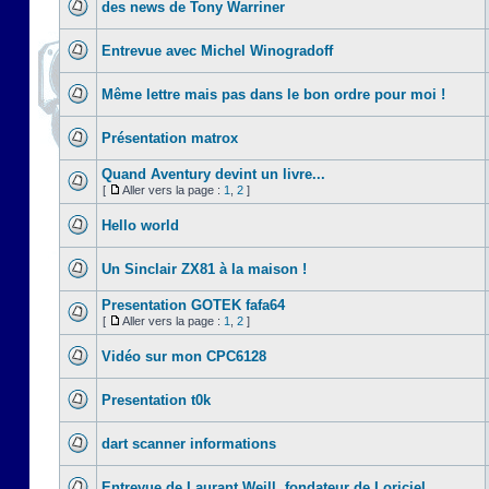
des news de Tony Warriner
Entrevue avec Michel Winogradoff
Même lettre mais pas dans le bon ordre pour moi !
Présentation matrox
Quand Aventury devint un livre...
[
Aller vers la page :
1
,
2
]
Hello world
Un Sinclair ZX81 à la maison !
Presentation GOTEK fafa64
[
Aller vers la page :
1
,
2
]
Vidéo sur mon CPC6128
Presentation t0k
dart scanner informations
Entrevue de Laurant Weill, fondateur de Loriciel