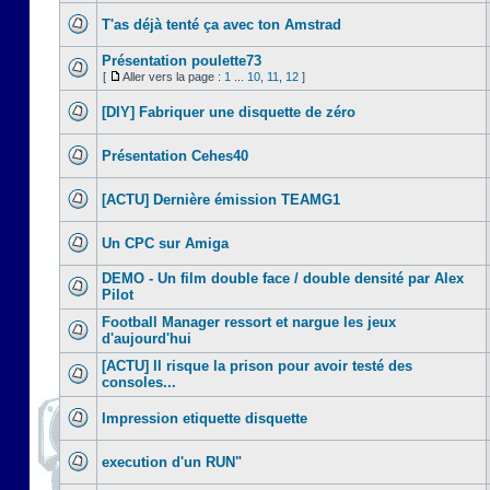
T'as déjà tenté ça avec ton Amstrad
Présentation poulette73
[
Aller vers la page :
1
...
10
,
11
,
12
]
[DIY] Fabriquer une disquette de zéro
Présentation Cehes40
[ACTU] Dernière émission TEAMG1
Un CPC sur Amiga
DEMO - Un film double face / double densité par Alex
Pilot
Football Manager ressort et nargue les jeux
d'aujourd'hui
[ACTU] Il risque la prison pour avoir testé des
consoles...
Impression etiquette disquette
execution d'un RUN"