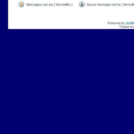
Messages non lus [ Verrouillés ]
Aucun message non lu [ Verrouill
Powered by
phpB
Traduit en