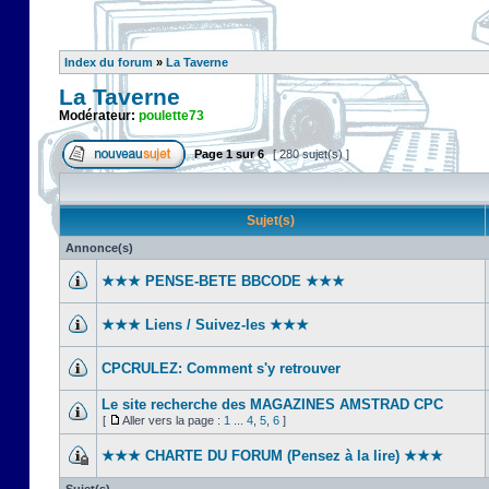
Index du forum
»
La Taverne
La Taverne
Modérateur:
poulette73
Page
1
sur
6
[ 280 sujet(s) ]
Sujet(s)
Annonce(s)
★★★ PENSE-BETE BBCODE ★★★
★★★ Liens / Suivez-les ★★★
CPCRULEZ: Comment s'y retrouver‎
Le site recherche des MAGAZINES AMSTRAD CPC
[
Aller vers la page :
1
...
4
,
5
,
6
]
★★★ CHARTE DU FORUM (Pensez à la lire) ★★★