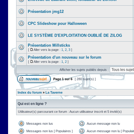
Présentation jmg12
CPC Slideshow pour Halloween
LE SYSTÈME D'EXPLOITATION OUBLIÉ DE ZILOG
Présentation Millsticks
[
Aller vers la page :
1
,
2
,
3
]
Présentation d'un nouveau sur le forum
[
Aller vers la page :
1
,
2
]
Afficher les sujets publiés depuis :
Page
1
sur
6
[ 280 sujet(s) ]
Index du forum
»
La Taverne
Qui est en ligne ?
Utilisateur(s) parcourant ce forum : Aucun utilisateur inscrit et 5 invité(s)
Messages non lus
Aucun message non lu
Messages non lus [ Populaires ]
Aucun message non lu [ Populair