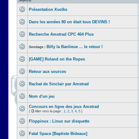
Sujet(s)
Présentation Xvolks
Dans les années 80 on était tous DEVINS !
Recherche Amstrad CPC 464 Plus
Billy la Banlieue ... le retour !
Sondage :
[GAME] Roland on the Ropes
Retour aux sources
Rachat de Sinclair par Amstrad
Nom d'un jeu
Concours en ligne des jeux Amstrad
[
Aller vers la page :
1
,
2
,
3
,
4
,
5
]
Floppinux : Linux sur disquette
Fatal Space [Baptiste Bideaux]