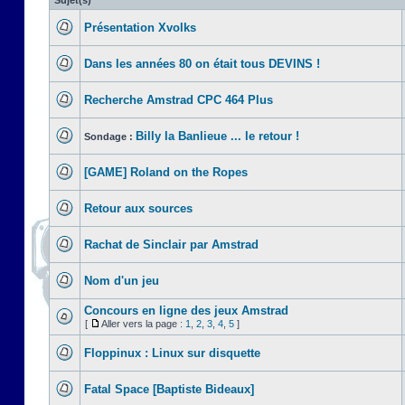
Sujet(s)
Présentation Xvolks
Dans les années 80 on était tous DEVINS !
Recherche Amstrad CPC 464 Plus
Billy la Banlieue ... le retour !
Sondage :
[GAME] Roland on the Ropes
Retour aux sources
Rachat de Sinclair par Amstrad
Nom d'un jeu
Concours en ligne des jeux Amstrad
[
Aller vers la page :
1
,
2
,
3
,
4
,
5
]
Floppinux : Linux sur disquette
Fatal Space [Baptiste Bideaux]