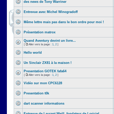
des news de Tony Warriner
Entrevue avec Michel Winogradoff
Même lettre mais pas dans le bon ordre pour moi !
Présentation matrox
Quand Aventury devint un livre...
[
Aller vers la page :
1
,
2
]
Hello world
Un Sinclair ZX81 à la maison !
Presentation GOTEK fafa64
[
Aller vers la page :
1
,
2
]
Vidéo sur mon CPC6128
Presentation t0k
dart scanner informations
Entrevue de Laurant Weill, fondateur de Loriciel