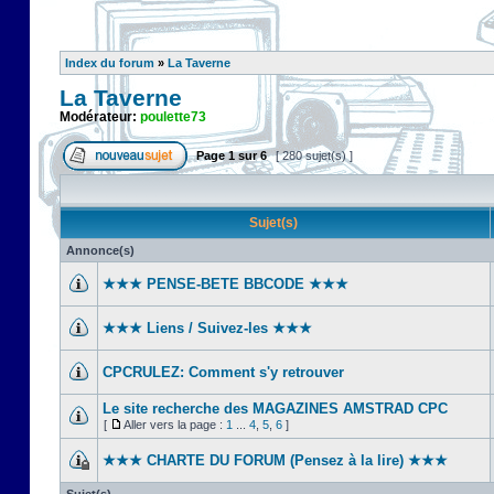
Index du forum
»
La Taverne
La Taverne
Modérateur:
poulette73
Page
1
sur
6
[ 280 sujet(s) ]
Sujet(s)
Annonce(s)
★★★ PENSE-BETE BBCODE ★★★
★★★ Liens / Suivez-les ★★★
CPCRULEZ: Comment s'y retrouver‎
Le site recherche des MAGAZINES AMSTRAD CPC
[
Aller vers la page :
1
...
4
,
5
,
6
]
★★★ CHARTE DU FORUM (Pensez à la lire) ★★★