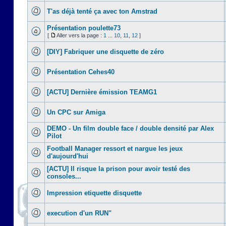
T'as déjà tenté ça avec ton Amstrad
Présentation poulette73
[
Aller vers la page :
1
...
10
,
11
,
12
]
[DIY] Fabriquer une disquette de zéro
Présentation Cehes40
[ACTU] Dernière émission TEAMG1
Un CPC sur Amiga
DEMO - Un film double face / double densité par Alex
Pilot
Football Manager ressort et nargue les jeux
d'aujourd'hui
[ACTU] Il risque la prison pour avoir testé des
consoles...
Impression etiquette disquette
execution d'un RUN"