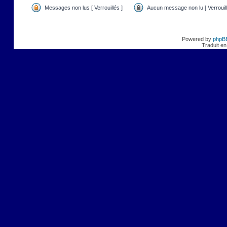
Messages non lus [ Verrouillés ]
Aucun message non lu [ Verrouill
Powered by
phpB
Traduit en