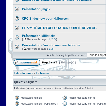
Présentation jmg12
CPC Slideshow pour Halloween
LE SYSTÈME D'EXPLOITATION OUBLIÉ DE ZILOG
Présentation Millsticks
[
Aller vers la page :
1
,
2
,
3
]
Présentation d'un nouveau sur le forum
[
Aller vers la page :
1
,
2
]
Afficher les sujets publiés depuis :
Page
1
sur
6
[ 280 sujet(s) ]
Index du forum
»
La Taverne
Qui est en ligne ?
Utilisateur(s) parcourant ce forum : Aucun utilisateur inscrit et 1 invité
Messages non lus
Aucun message non lu
Messages non lus [ Populaires ]
Aucun message non lu [ Populair