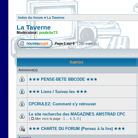
Index du forum
»
La Taverne
La Taverne
Modérateur:
poulette73
Page
1
sur
6
[ 280 sujet(s) ]
Sujet(s)
Annonce(s)
★★★ PENSE-BETE BBCODE ★★★
★★★ Liens / Suivez-les ★★★
CPCRULEZ: Comment s'y retrouver‎
Le site recherche des MAGAZINES AMSTRAD CPC
[
Aller vers la page :
1
...
4
,
5
,
6
]
★★★ CHARTE DU FORUM (Pensez à la lire) ★★★