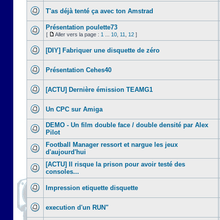
T'as déjà tenté ça avec ton Amstrad
Présentation poulette73
[
Aller vers la page :
1
...
10
,
11
,
12
]
[DIY] Fabriquer une disquette de zéro
Présentation Cehes40
[ACTU] Dernière émission TEAMG1
Un CPC sur Amiga
DEMO - Un film double face / double densité par Alex
Pilot
Football Manager ressort et nargue les jeux
d'aujourd'hui
[ACTU] Il risque la prison pour avoir testé des
consoles...
Impression etiquette disquette
execution d'un RUN"