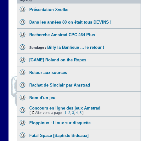
Sujet(s)
Présentation Xvolks
Dans les années 80 on était tous DEVINS !
Recherche Amstrad CPC 464 Plus
Billy la Banlieue ... le retour !
Sondage :
[GAME] Roland on the Ropes
Retour aux sources
Rachat de Sinclair par Amstrad
Nom d'un jeu
Concours en ligne des jeux Amstrad
[
Aller vers la page :
1
,
2
,
3
,
4
,
5
]
Floppinux : Linux sur disquette
Fatal Space [Baptiste Bideaux]