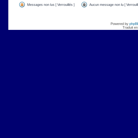
Messages non lus [ Verrouillés ]
Aucun message non lu [ Verrouill
Powered by
phpB
Traduit en