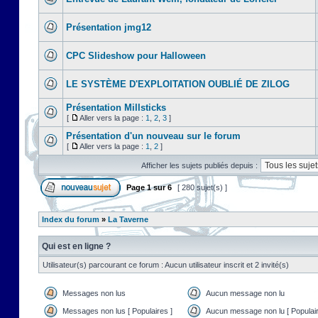
Présentation jmg12
CPC Slideshow pour Halloween
LE SYSTÈME D'EXPLOITATION OUBLIÉ DE ZILOG
Présentation Millsticks
[
Aller vers la page :
1
,
2
,
3
]
Présentation d'un nouveau sur le forum
[
Aller vers la page :
1
,
2
]
Afficher les sujets publiés depuis :
Page
1
sur
6
[ 280 sujet(s) ]
Index du forum
»
La Taverne
Qui est en ligne ?
Utilisateur(s) parcourant ce forum : Aucun utilisateur inscrit et 2 invité(s)
Messages non lus
Aucun message non lu
Messages non lus [ Populaires ]
Aucun message non lu [ Populair