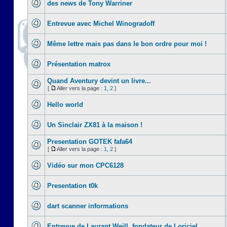
des news de Tony Warriner
Entrevue avec Michel Winogradoff
Même lettre mais pas dans le bon ordre pour moi !
Présentation matrox
Quand Aventury devint un livre...
[
Aller vers la page :
1
,
2
]
Hello world
Un Sinclair ZX81 à la maison !
Presentation GOTEK fafa64
[
Aller vers la page :
1
,
2
]
Vidéo sur mon CPC6128
Presentation t0k
dart scanner informations
Entrevue de Laurant Weill, fondateur de Loriciel