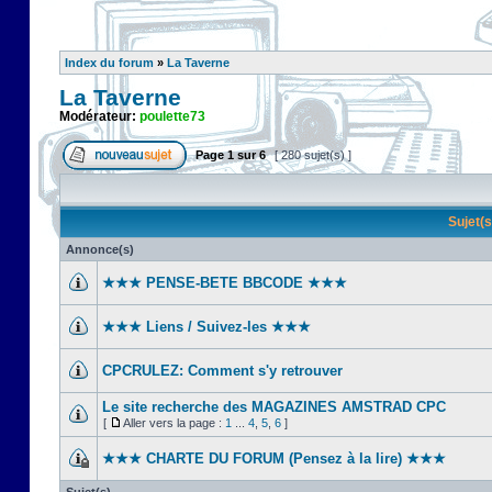
Index du forum
»
La Taverne
La Taverne
Modérateur:
poulette73
Page
1
sur
6
[ 280 sujet(s) ]
Sujet(
Annonce(s)
★★★ PENSE-BETE BBCODE ★★★
★★★ Liens / Suivez-les ★★★
CPCRULEZ: Comment s'y retrouver‎
Le site recherche des MAGAZINES AMSTRAD CPC
[
Aller vers la page :
1
...
4
,
5
,
6
]
★★★ CHARTE DU FORUM (Pensez à la lire) ★★★