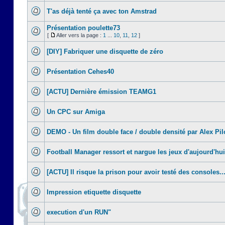
T'as déjà tenté ça avec ton Amstrad
Présentation poulette73
[
Aller vers la page :
1
...
10
,
11
,
12
]
[DIY] Fabriquer une disquette de zéro
Présentation Cehes40
[ACTU] Dernière émission TEAMG1
Un CPC sur Amiga
DEMO - Un film double face / double densité par Alex Pil
Football Manager ressort et nargue les jeux d'aujourd'hui
[ACTU] Il risque la prison pour avoir testé des consoles..
Impression etiquette disquette
execution d'un RUN"