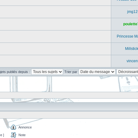
jmg12
poulette
Princesse M
Millstic
vincen
ujets publiés depuis :
Trier par
Annonce
e ]
Note