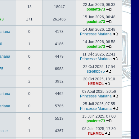
22 Jan 2026, 06:32
13
18047
poulette73
15 Jan 2026, 06:48
73
171
261466
poulette73
14 Jan 2026, 12:48
ariana
0
4178
Princesse Mariana
14 Jan 2026, 08:58
0
1
4186
poulette73
11 Déc 2025, 21:41
ariana
0
4479
Princesse Mariana
22 Oct 2025, 17:54
75
9
6988
stephbb75
20 Oct 2025, 18:10
2
3932
hERMOL
03 Août 2025, 20:56
ariana
0
4462
Princesse Mariana
25 Juil 2025, 07:55
ariana
0
5785
Princesse Mariana
15 Juin 2025, 07:00
4
5513
poulette73
05 Juin 2025, 17:30
notte
1
4367
hERMOL