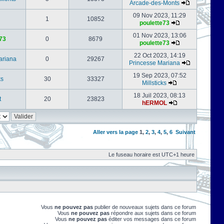
Arcade-des-Monts
09 Nov 2023, 11:29
1
10852
poulette73
01 Nov 2023, 13:06
73
0
8679
poulette73
22 Oct 2023, 14:19
ariana
0
29267
Princesse Mariana
19 Sep 2023, 07:52
ks
30
33327
Millsticks
18 Juil 2023, 08:13
t
20
23823
hERMOL
Aller vers la page
1
,
2
,
3
,
4
,
5
,
6
Suivant
Le fuseau horaire est UTC+1 heure
Vous
ne pouvez pas
publier de nouveaux sujets dans ce forum
Vous
ne pouvez pas
répondre aux sujets dans ce forum
Vous
ne pouvez pas
éditer vos messages dans ce forum