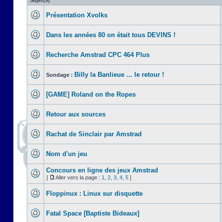
Sujet(s)
Présentation Xvolks
Dans les années 80 on était tous DEVINS !
Recherche Amstrad CPC 464 Plus
Billy la Banlieue ... le retour !
Sondage :
[GAME] Roland on the Ropes
Retour aux sources
Rachat de Sinclair par Amstrad
Nom d'un jeu
Concours en ligne des jeux Amstrad
[
Aller vers la page :
1
,
2
,
3
,
4
,
5
]
Floppinux : Linux sur disquette
Fatal Space [Baptiste Bideaux]