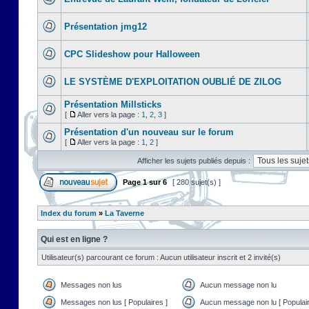
Présentation jmg12
CPC Slideshow pour Halloween
LE SYSTÈME D'EXPLOITATION OUBLIÉ DE ZILOG
Présentation Millsticks
[
Aller vers la page :
1
,
2
,
3
]
Présentation d'un nouveau sur le forum
[
Aller vers la page :
1
,
2
]
Afficher les sujets publiés depuis :
Page
1
sur
6
[ 280 sujet(s) ]
Index du forum
»
La Taverne
Qui est en ligne ?
Utilisateur(s) parcourant ce forum : Aucun utilisateur inscrit et 2 invité(s)
Messages non lus
Aucun message non lu
Messages non lus [ Populaires ]
Aucun message non lu [ Populair