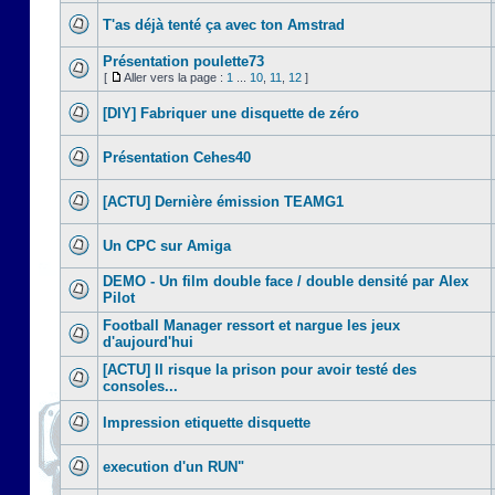
T'as déjà tenté ça avec ton Amstrad
Présentation poulette73
[
Aller vers la page :
1
...
10
,
11
,
12
]
[DIY] Fabriquer une disquette de zéro
Présentation Cehes40
[ACTU] Dernière émission TEAMG1
Un CPC sur Amiga
DEMO - Un film double face / double densité par Alex
Pilot
Football Manager ressort et nargue les jeux
d'aujourd'hui
[ACTU] Il risque la prison pour avoir testé des
consoles...
Impression etiquette disquette
execution d'un RUN"