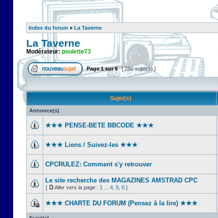
Index du forum
»
La Taverne
La Taverne
Modérateur:
poulette73
Page
1
sur
6
[ 280 sujet(s) ]
Sujet(s)
Annonce(s)
★★★ PENSE-BETE BBCODE ★★★
★★★ Liens / Suivez-les ★★★
CPCRULEZ: Comment s'y retrouver‎
Le site recherche des MAGAZINES AMSTRAD CPC
[
Aller vers la page :
1
...
4
,
5
,
6
]
★★★ CHARTE DU FORUM (Pensez à la lire) ★★★