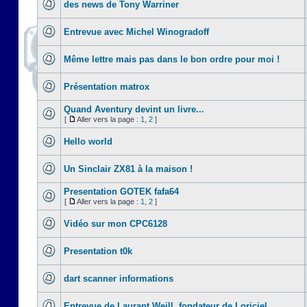
des news de Tony Warriner
Entrevue avec Michel Winogradoff
Même lettre mais pas dans le bon ordre pour moi !
Présentation matrox
Quand Aventury devint un livre...
[
Aller vers la page :
1
,
2
]
Hello world
Un Sinclair ZX81 à la maison !
Presentation GOTEK fafa64
[
Aller vers la page :
1
,
2
]
Vidéo sur mon CPC6128
Presentation t0k
dart scanner informations
Entrevue de Laurant Weill, fondateur de Loriciel