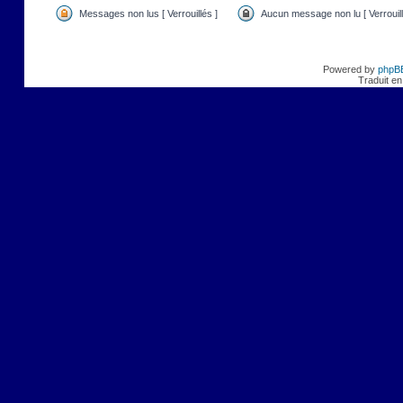
Messages non lus [ Verrouillés ]
Aucun message non lu [ Verrouill
Powered by
phpB
Traduit en