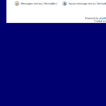
Messages non lus [ Verrouillés ]
Aucun message non lu [ Verrouill
Powered by
phpB
Traduit en