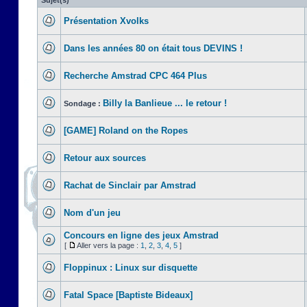
Sujet(s)
Présentation Xvolks
Dans les années 80 on était tous DEVINS !
Recherche Amstrad CPC 464 Plus
Billy la Banlieue ... le retour !
Sondage :
[GAME] Roland on the Ropes
Retour aux sources
Rachat de Sinclair par Amstrad
Nom d'un jeu
Concours en ligne des jeux Amstrad
[
Aller vers la page :
1
,
2
,
3
,
4
,
5
]
Floppinux : Linux sur disquette
Fatal Space [Baptiste Bideaux]