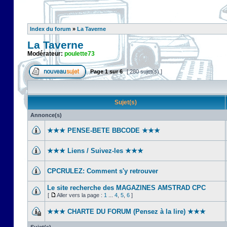
Index du forum
»
La Taverne
La Taverne
Modérateur:
poulette73
Page
1
sur
6
[ 280 sujet(s) ]
Sujet(s)
Annonce(s)
★★★ PENSE-BETE BBCODE ★★★
★★★ Liens / Suivez-les ★★★
CPCRULEZ: Comment s'y retrouver‎
Le site recherche des MAGAZINES AMSTRAD CPC
[
Aller vers la page :
1
...
4
,
5
,
6
]
★★★ CHARTE DU FORUM (Pensez à la lire) ★★★