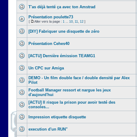
T'as déjà tenté ça avec ton Amstrad
Présentation poulette73
[
Aller vers la page :
1
...
10
,
11
,
12
]
[DIY] Fabriquer une disquette de zéro
Présentation Cehes40
[ACTU] Dernière émission TEAMG1
Un CPC sur Amiga
DEMO - Un film double face / double densité par Alex
Pilot
Football Manager ressort et nargue les jeux
d'aujourd'hui
[ACTU] Il risque la prison pour avoir testé des
consoles...
Impression etiquette disquette
execution d'un RUN"