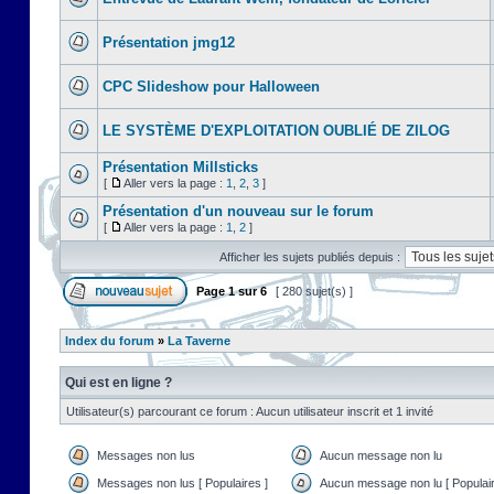
Présentation jmg12
CPC Slideshow pour Halloween
LE SYSTÈME D'EXPLOITATION OUBLIÉ DE ZILOG
Présentation Millsticks
[
Aller vers la page :
1
,
2
,
3
]
Présentation d'un nouveau sur le forum
[
Aller vers la page :
1
,
2
]
Afficher les sujets publiés depuis :
Page
1
sur
6
[ 280 sujet(s) ]
Index du forum
»
La Taverne
Qui est en ligne ?
Utilisateur(s) parcourant ce forum : Aucun utilisateur inscrit et 1 invité
Messages non lus
Aucun message non lu
Messages non lus [ Populaires ]
Aucun message non lu [ Populair