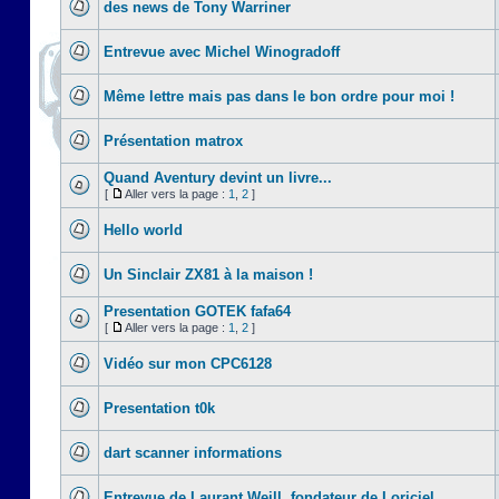
des news de Tony Warriner
Entrevue avec Michel Winogradoff
Même lettre mais pas dans le bon ordre pour moi !
Présentation matrox
Quand Aventury devint un livre...
[
Aller vers la page :
1
,
2
]
Hello world
Un Sinclair ZX81 à la maison !
Presentation GOTEK fafa64
[
Aller vers la page :
1
,
2
]
Vidéo sur mon CPC6128
Presentation t0k
dart scanner informations
Entrevue de Laurant Weill, fondateur de Loriciel