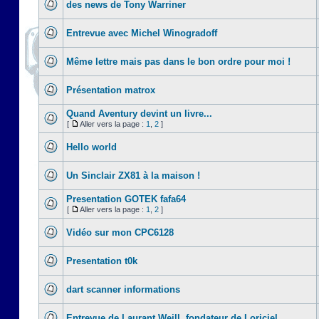
des news de Tony Warriner
Entrevue avec Michel Winogradoff
Même lettre mais pas dans le bon ordre pour moi !
Présentation matrox
Quand Aventury devint un livre...
[
Aller vers la page :
1
,
2
]
Hello world
Un Sinclair ZX81 à la maison !
Presentation GOTEK fafa64
[
Aller vers la page :
1
,
2
]
Vidéo sur mon CPC6128
Presentation t0k
dart scanner informations
Entrevue de Laurant Weill, fondateur de Loriciel