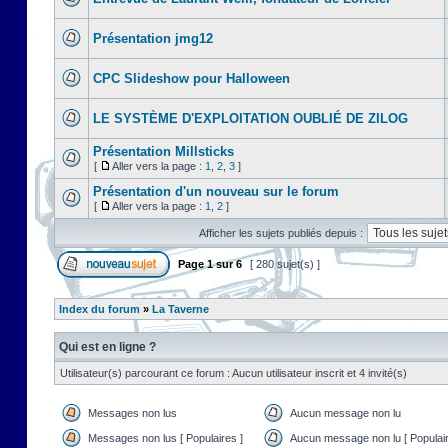
Présentation jmg12
CPC Slideshow pour Halloween
LE SYSTÈME D'EXPLOITATION OUBLIÉ DE ZILOG
Présentation Millsticks
[
Aller vers la page :
1
,
2
,
3
]
Présentation d'un nouveau sur le forum
[
Aller vers la page :
1
,
2
]
Afficher les sujets publiés depuis :
Page
1
sur
6
[ 280 sujet(s) ]
Index du forum
»
La Taverne
Qui est en ligne ?
Utilisateur(s) parcourant ce forum : Aucun utilisateur inscrit et 4 invité(s)
Messages non lus
Aucun message non lu
Messages non lus [ Populaires ]
Aucun message non lu [ Populair