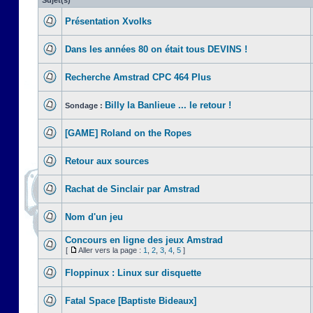
Sujet(s)
Présentation Xvolks
Dans les années 80 on était tous DEVINS !
Recherche Amstrad CPC 464 Plus
Billy la Banlieue ... le retour !
Sondage :
[GAME] Roland on the Ropes
Retour aux sources
Rachat de Sinclair par Amstrad
Nom d'un jeu
Concours en ligne des jeux Amstrad
[
Aller vers la page :
1
,
2
,
3
,
4
,
5
]
Floppinux : Linux sur disquette
Fatal Space [Baptiste Bideaux]