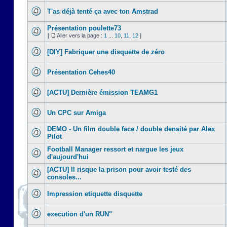
T'as déjà tenté ça avec ton Amstrad
Présentation poulette73
[
Aller vers la page :
1
...
10
,
11
,
12
]
[DIY] Fabriquer une disquette de zéro
Présentation Cehes40
[ACTU] Dernière émission TEAMG1
Un CPC sur Amiga
DEMO - Un film double face / double densité par Alex
Pilot
Football Manager ressort et nargue les jeux
d'aujourd'hui
[ACTU] Il risque la prison pour avoir testé des
consoles...
Impression etiquette disquette
execution d'un RUN"