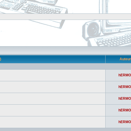
s)
Auteu
hERMO
hERMO
hERMO
hERMO
hERMO