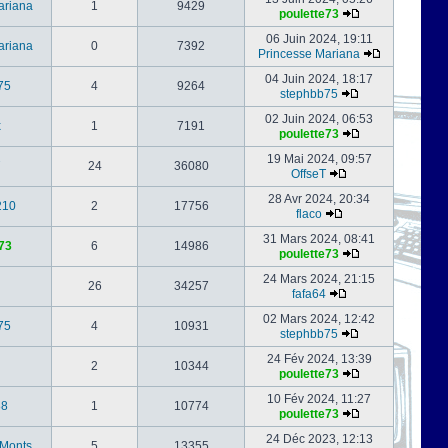
ariana
1
9429
poulette73
06 Juin 2024, 19:11
ariana
0
7392
Princesse Mariana
04 Juin 2024, 18:17
75
4
9264
stephbb75
02 Juin 2024, 06:53
x
1
7191
poulette73
19 Mai 2024, 09:57
24
36080
OffseT
28 Avr 2024, 20:34
210
2
17756
flaco
31 Mars 2024, 08:41
73
6
14986
poulette73
24 Mars 2024, 21:15
26
34257
fafa64
02 Mars 2024, 12:42
75
4
10931
stephbb75
24 Fév 2024, 13:39
2
10344
poulette73
10 Fév 2024, 11:27
88
1
10774
poulette73
24 Déc 2023, 12:13
-Monts
5
13355