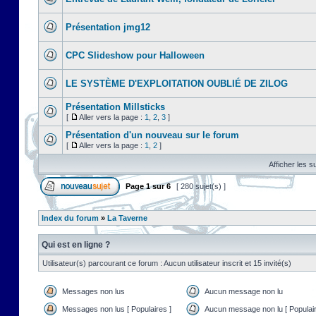
Présentation jmg12
CPC Slideshow pour Halloween
LE SYSTÈME D'EXPLOITATION OUBLIÉ DE ZILOG
Présentation Millsticks
[
Aller vers la page :
1
,
2
,
3
]
Présentation d'un nouveau sur le forum
[
Aller vers la page :
1
,
2
]
Afficher les s
Page
1
sur
6
[ 280 sujet(s) ]
Index du forum
»
La Taverne
Qui est en ligne ?
Utilisateur(s) parcourant ce forum : Aucun utilisateur inscrit et 15 invité(s)
Messages non lus
Aucun message non lu
Messages non lus [ Populaires ]
Aucun message non lu [ Populair