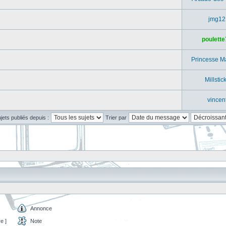
jmg12
poulette
Princesse M
Millstic
vincen
ujets publiés depuis :
Trier par
Annonce
e ]
Note