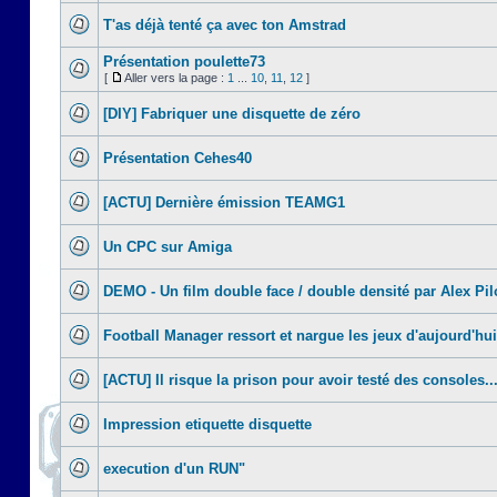
T'as déjà tenté ça avec ton Amstrad
Présentation poulette73
[
Aller vers la page :
1
...
10
,
11
,
12
]
[DIY] Fabriquer une disquette de zéro
Présentation Cehes40
[ACTU] Dernière émission TEAMG1
Un CPC sur Amiga
DEMO - Un film double face / double densité par Alex Pil
Football Manager ressort et nargue les jeux d'aujourd'hui
[ACTU] Il risque la prison pour avoir testé des consoles..
Impression etiquette disquette
execution d'un RUN"