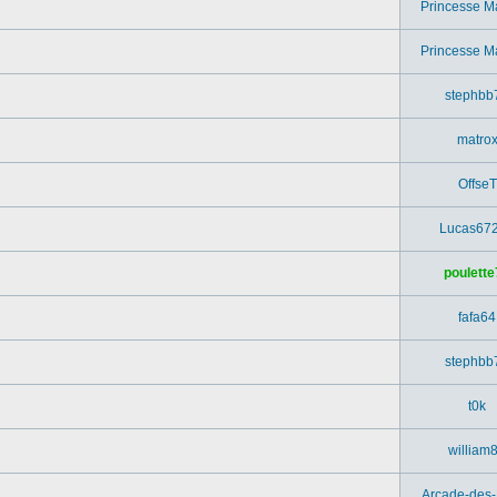
Princesse M
Princesse M
stephbb
matro
OffseT
Lucas67
poulette
fafa64
stephbb
t0k
william
Arcade-des