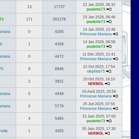
22 Jan 2026, 06:32
13
17737
poulette73
15 Jan 2026, 06:48
73
171
261278
poulette73
14 Jan 2026, 12:48
ariana
0
4165
Princesse Mariana
14 Jan 2026, 08:58
0
1
4169
poulette73
11 Déc 2025, 21:41
ariana
0
4472
Princesse Mariana
22 Oct 2025, 17:54
75
9
6946
stephbb75
20 Oct 2025, 18:10
2
3921
hERMOL
03 Août 2025, 20:56
ariana
0
4448
Princesse Mariana
25 Juil 2025, 07:55
ariana
0
5779
Princesse Mariana
15 Juin 2025, 07:00
4
5485
poulette73
05 Juin 2025, 17:30
notte
1
4355
hERMOL