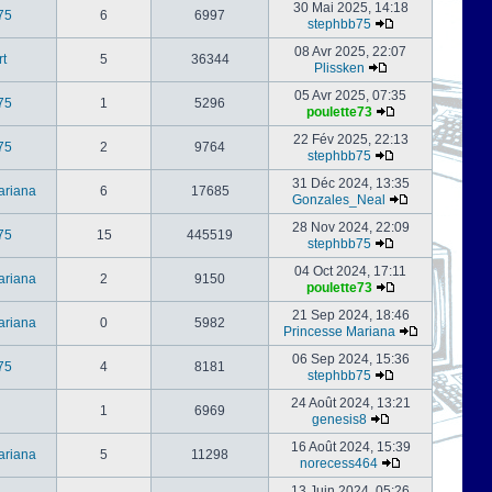
30 Mai 2025, 14:18
75
6
6997
stephbb75
08 Avr 2025, 22:07
rt
5
36344
Plissken
05 Avr 2025, 07:35
75
1
5296
poulette73
22 Fév 2025, 22:13
75
2
9764
stephbb75
31 Déc 2024, 13:35
ariana
6
17685
Gonzales_Neal
28 Nov 2024, 22:09
75
15
445519
stephbb75
04 Oct 2024, 17:11
ariana
2
9150
poulette73
21 Sep 2024, 18:46
ariana
0
5982
Princesse Mariana
06 Sep 2024, 15:36
75
4
8181
stephbb75
24 Août 2024, 13:21
1
6969
genesis8
16 Août 2024, 15:39
ariana
5
11298
norecess464
13 Juin 2024, 05:26