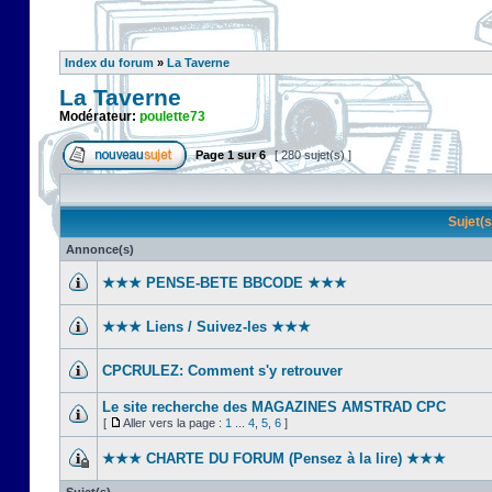
Index du forum
»
La Taverne
La Taverne
Modérateur:
poulette73
Page
1
sur
6
[ 280 sujet(s) ]
Sujet(
Annonce(s)
★★★ PENSE-BETE BBCODE ★★★
★★★ Liens / Suivez-les ★★★
CPCRULEZ: Comment s'y retrouver‎
Le site recherche des MAGAZINES AMSTRAD CPC
[
Aller vers la page :
1
...
4
,
5
,
6
]
★★★ CHARTE DU FORUM (Pensez à la lire) ★★★