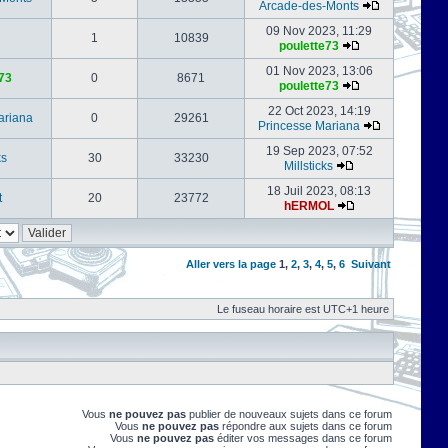
Arcade-des-Monts
09 Nov 2023, 11:29
1
10839
poulette73
01 Nov 2023, 13:06
73
0
8671
poulette73
22 Oct 2023, 14:19
ariana
0
29261
Princesse Mariana
19 Sep 2023, 07:52
ks
30
33230
Millsticks
18 Juil 2023, 08:13
t
20
23772
hERMOL
Aller vers la page
1
,
2
,
3
,
4
,
5
,
6
Suivant
Le fuseau horaire est UTC+1 heure
Vous
ne pouvez pas
publier de nouveaux sujets dans ce forum
Vous
ne pouvez pas
répondre aux sujets dans ce forum
Vous
ne pouvez pas
éditer vos messages dans ce forum