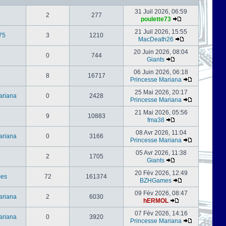
31 Juil 2026, 06:59
2
277
poulette73
21 Juil 2026, 15:55
75
3
1210
MacDeath26
20 Juin 2026, 08:04
0
744
Giants
06 Juin 2026, 06:18
8
16717
Princesse Mariana
25 Mai 2026, 20:17
ariana
0
2428
Princesse Mariana
21 Mai 2026, 05:56
9
10883
fma38
08 Avr 2026, 11:04
ariana
0
3166
Princesse Mariana
05 Avr 2026, 11:38
2
1705
Giants
20 Fév 2026, 12:49
es
72
161374
BZHGames
09 Fév 2026, 08:47
ariana
2
6030
hERMOL
07 Fév 2026, 14:16
ariana
0
3920
Princesse Mariana