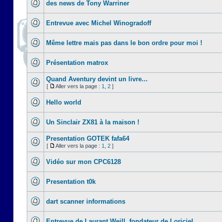
des news de Tony Warriner
Entrevue avec Michel Winogradoff
Même lettre mais pas dans le bon ordre pour moi !
Présentation matrox
Quand Aventury devint un livre...
[
Aller vers la page :
1
,
2
]
Hello world
Un Sinclair ZX81 à la maison !
Presentation GOTEK fafa64
[
Aller vers la page :
1
,
2
]
Vidéo sur mon CPC6128
Presentation t0k
dart scanner informations
Entrevue de Laurant Weill, fondateur de Loriciel