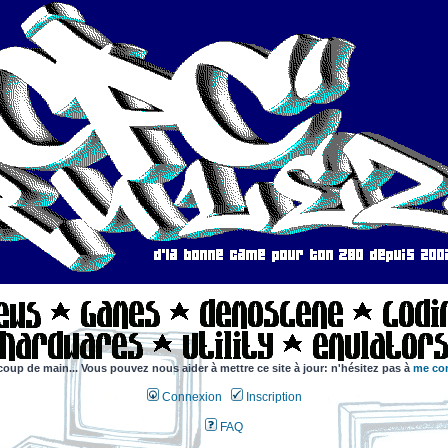
coup de main... Vous pouvez nous aider à mettre ce site à jour: n'hésitez pas à
me con
Connexion
Inscription
FAQ