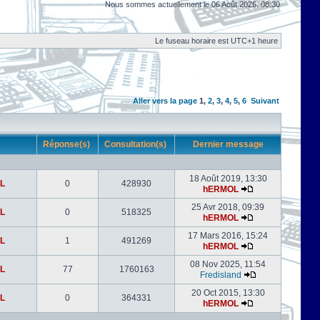
Nous sommes actuellement le 06 Août 2026, 08:30
Le fuseau horaire est UTC+1 heure
Aller vers la page
1
,
2
,
3
,
4
,
5
,
6
Suivant
r
Réponse(s)
Consultation(s)
Dernier message
18 Août 2019, 13:30
L
0
428930
hERMOL
25 Avr 2018, 09:39
L
0
518325
hERMOL
17 Mars 2016, 15:24
L
1
491269
hERMOL
08 Nov 2025, 11:54
L
77
1760163
Fredisland
20 Oct 2015, 13:30
L
0
364331
hERMOL