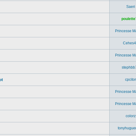
Saeri
poulette
Princesse M
Cehes4
Princesse M
stephbb
ot
cpcitor
Princesse M
.
Princesse M
colorz
tonyhugue