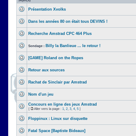
Sujet(s)
Présentation Xvolks
Dans les années 80 on était tous DEVINS !
Recherche Amstrad CPC 464 Plus
Billy la Banlieue ... le retour !
Sondage :
[GAME] Roland on the Ropes
Retour aux sources
Rachat de Sinclair par Amstrad
Nom d'un jeu
Concours en ligne des jeux Amstrad
[
Aller vers la page :
1
,
2
,
3
,
4
,
5
]
Floppinux : Linux sur disquette
Fatal Space [Baptiste Bideaux]