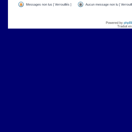
Messages non lus [ Verrouillés ]
Aucun message non lu [ Verrouill
Powered by
phpB
Traduit en