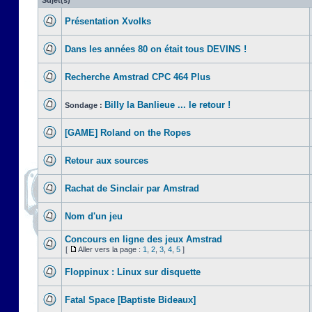
Sujet(s)
Présentation Xvolks
Dans les années 80 on était tous DEVINS !
Recherche Amstrad CPC 464 Plus
Billy la Banlieue ... le retour !
Sondage :
[GAME] Roland on the Ropes
Retour aux sources
Rachat de Sinclair par Amstrad
Nom d'un jeu
Concours en ligne des jeux Amstrad
[
Aller vers la page :
1
,
2
,
3
,
4
,
5
]
Floppinux : Linux sur disquette
Fatal Space [Baptiste Bideaux]