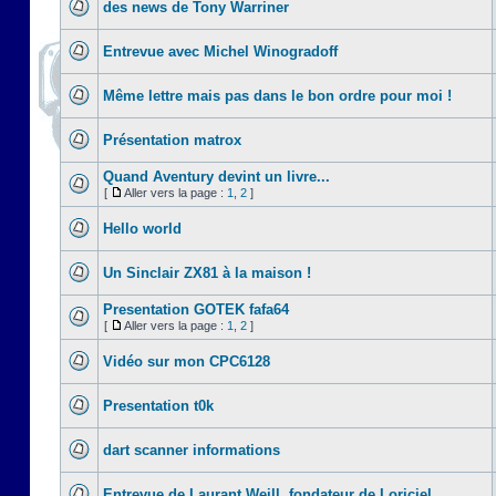
des news de Tony Warriner
Entrevue avec Michel Winogradoff
Même lettre mais pas dans le bon ordre pour moi !
Présentation matrox
Quand Aventury devint un livre...
[
Aller vers la page :
1
,
2
]
Hello world
Un Sinclair ZX81 à la maison !
Presentation GOTEK fafa64
[
Aller vers la page :
1
,
2
]
Vidéo sur mon CPC6128
Presentation t0k
dart scanner informations
Entrevue de Laurant Weill, fondateur de Loriciel