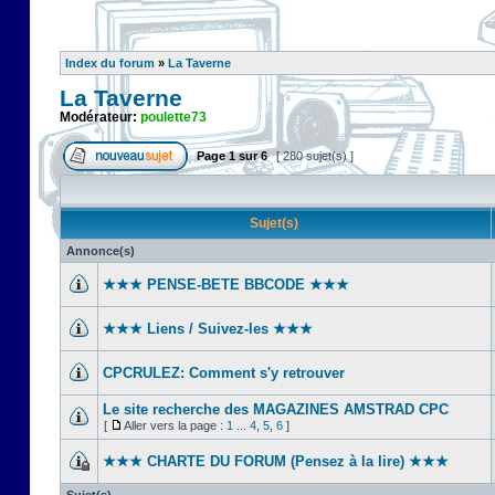
Index du forum
»
La Taverne
La Taverne
Modérateur:
poulette73
Page
1
sur
6
[ 280 sujet(s) ]
Sujet(s)
Annonce(s)
★★★ PENSE-BETE BBCODE ★★★
★★★ Liens / Suivez-les ★★★
CPCRULEZ: Comment s'y retrouver‎
Le site recherche des MAGAZINES AMSTRAD CPC
[
Aller vers la page :
1
...
4
,
5
,
6
]
★★★ CHARTE DU FORUM (Pensez à la lire) ★★★