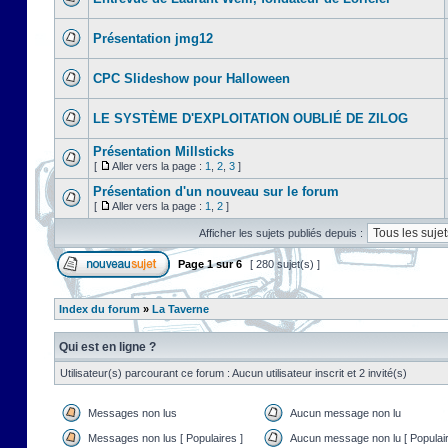
Présentation jmg12
CPC Slideshow pour Halloween
LE SYSTÈME D'EXPLOITATION OUBLIÉ DE ZILOG
Présentation Millsticks
[
Aller vers la page :
1
,
2
,
3
]
Présentation d'un nouveau sur le forum
[
Aller vers la page :
1
,
2
]
Afficher les sujets publiés depuis :
Page
1
sur
6
[ 280 sujet(s) ]
Index du forum
»
La Taverne
Qui est en ligne ?
Utilisateur(s) parcourant ce forum : Aucun utilisateur inscrit et 2 invité(s)
Messages non lus
Aucun message non lu
Messages non lus [ Populaires ]
Aucun message non lu [ Populair