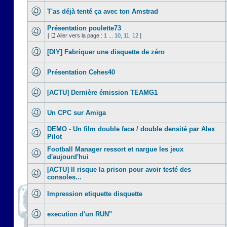
T'as déjà tenté ça avec ton Amstrad
Présentation poulette73
[
Aller vers la page :
1
...
10
,
11
,
12
]
[DIY] Fabriquer une disquette de zéro
Présentation Cehes40
[ACTU] Dernière émission TEAMG1
Un CPC sur Amiga
DEMO - Un film double face / double densité par Alex
Pilot
Football Manager ressort et nargue les jeux
d'aujourd'hui
[ACTU] Il risque la prison pour avoir testé des
consoles...
Impression etiquette disquette
execution d'un RUN"