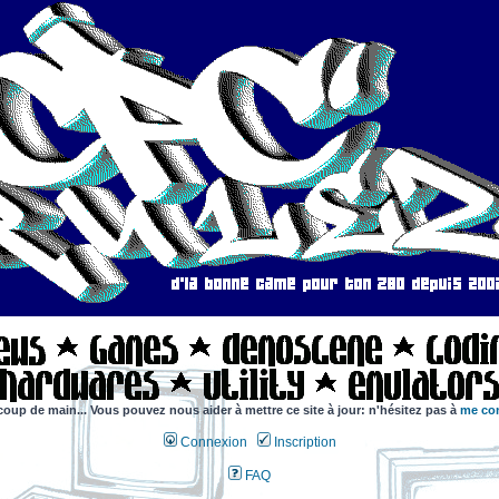
coup de main... Vous pouvez nous aider à mettre ce site à jour: n'hésitez pas à
me con
Connexion
Inscription
FAQ