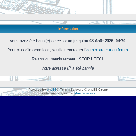
Information
Vous avez été banni(e) de ce forum jusqu’au
08 Août 2026, 04:30
.
Pour plus d’informations, veuillez contacter l’
administrateur du forum
.
Raison du bannissement :
STOP LEECH
Votre adresse IP a été bannie.
Powered by
phpBB
® Forum Software © phpBB Group
Traduit en français par
Maël Soucaze
.