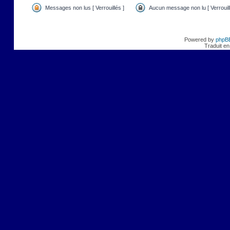
Messages non lus [ Verrouillés ]
Aucun message non lu [ Verrouill
Powered by
phpB
Traduit en