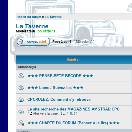
Index du forum
»
La Taverne
La Taverne
Modérateur:
poulette73
Page
1
sur
6
[ 280 sujet(s) ]
Sujet(s)
Annonce(s)
★★★ PENSE-BETE BBCODE ★★★
★★★ Liens / Suivez-les ★★★
CPCRULEZ: Comment s'y retrouver‎
Le site recherche des MAGAZINES AMSTRAD CPC
[
Aller vers la page :
1
...
4
,
5
,
6
]
★★★ CHARTE DU FORUM (Pensez à la lire) ★★★