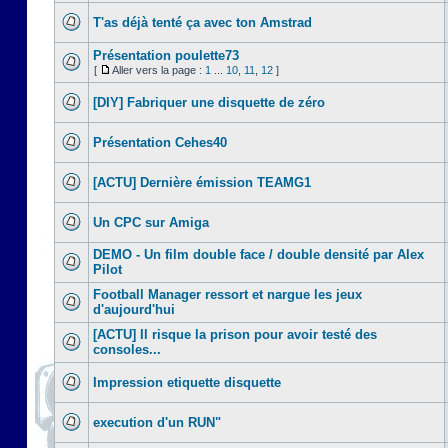
T'as déjà tenté ça avec ton Amstrad
Présentation poulette73
[
Aller vers la page :
1
...
10
,
11
,
12
]
[DIY] Fabriquer une disquette de zéro
Présentation Cehes40
[ACTU] Dernière émission TEAMG1
Un CPC sur Amiga
DEMO - Un film double face / double densité par Alex
Pilot
Football Manager ressort et nargue les jeux
d'aujourd'hui
[ACTU] Il risque la prison pour avoir testé des
consoles...
Impression etiquette disquette
execution d'un RUN"