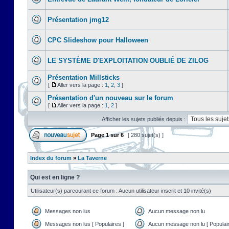
Présentation jmg12
CPC Slideshow pour Halloween
LE SYSTÈME D'EXPLOITATION OUBLIÉ DE ZILOG
Présentation Millsticks
[
Aller vers la page :
1
,
2
,
3
]
Présentation d'un nouveau sur le forum
[
Aller vers la page :
1
,
2
]
Afficher les sujets publiés depuis :
Page
1
sur
6
[ 280 sujet(s) ]
Index du forum
»
La Taverne
Qui est en ligne ?
Utilisateur(s) parcourant ce forum : Aucun utilisateur inscrit et 10 invité(s)
Messages non lus
Aucun message non lu
Messages non lus [ Populaires ]
Aucun message non lu [ Populair