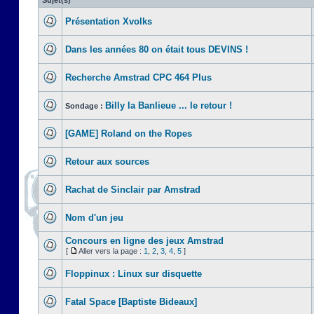
Sujet(s)
Présentation Xvolks
Dans les années 80 on était tous DEVINS !
Recherche Amstrad CPC 464 Plus
Billy la Banlieue ... le retour !
Sondage :
[GAME] Roland on the Ropes
Retour aux sources
Rachat de Sinclair par Amstrad
Nom d'un jeu
Concours en ligne des jeux Amstrad
[
Aller vers la page :
1
,
2
,
3
,
4
,
5
]
Floppinux : Linux sur disquette
Fatal Space [Baptiste Bideaux]