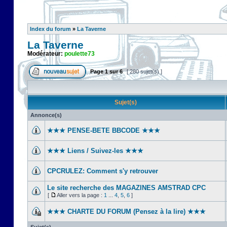
Index du forum
»
La Taverne
La Taverne
Modérateur:
poulette73
Page
1
sur
6
[ 280 sujet(s) ]
Sujet(s)
Annonce(s)
★★★ PENSE-BETE BBCODE ★★★
★★★ Liens / Suivez-les ★★★
CPCRULEZ: Comment s'y retrouver‎
Le site recherche des MAGAZINES AMSTRAD CPC
[
Aller vers la page :
1
...
4
,
5
,
6
]
★★★ CHARTE DU FORUM (Pensez à la lire) ★★★