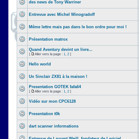
des news de Tony Warriner
Entrevue avec Michel Winogradoff
Même lettre mais pas dans le bon ordre pour moi !
Présentation matrox
Quand Aventury devint un livre...
[
Aller vers la page :
1
,
2
]
Hello world
Un Sinclair ZX81 à la maison !
Presentation GOTEK fafa64
[
Aller vers la page :
1
,
2
]
Vidéo sur mon CPC6128
Presentation t0k
dart scanner informations
Entrevue de Laurant Weill, fondateur de Loriciel