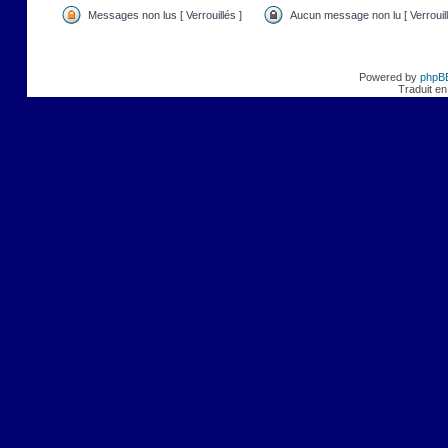
Messages non lus [ Verrouillés ]
Aucun message non lu [ Verrouill
Powered by
phpB
Traduit en