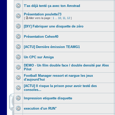
T'as déjà tenté ça avec ton Amstrad
Présentation poulette73
[
Aller vers la page :
1
...
10
,
11
,
12
]
[DIY] Fabriquer une disquette de zéro
Présentation Cehes40
[ACTU] Dernière émission TEAMG1
Un CPC sur Amiga
DEMO - Un film double face / double densité par Alex
Pilot
Football Manager ressort et nargue les jeux
d'aujourd'hui
[ACTU] Il risque la prison pour avoir testé des
consoles...
Impression etiquette disquette
execution d'un RUN"