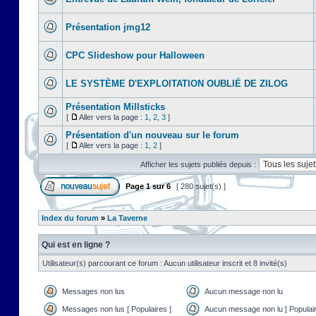
Présentation jmg12
CPC Slideshow pour Halloween
LE SYSTÈME D'EXPLOITATION OUBLIÉ DE ZILOG
Présentation Millsticks
[
Aller vers la page :
1
,
2
,
3
]
Présentation d'un nouveau sur le forum
[
Aller vers la page :
1
,
2
]
Afficher les sujets publiés depuis :
Page
1
sur
6
[ 280 sujet(s) ]
Index du forum
»
La Taverne
Qui est en ligne ?
Utilisateur(s) parcourant ce forum : Aucun utilisateur inscrit et 8 invité(s)
Messages non lus
Aucun message non lu
Messages non lus [ Populaires ]
Aucun message non lu [ Populair