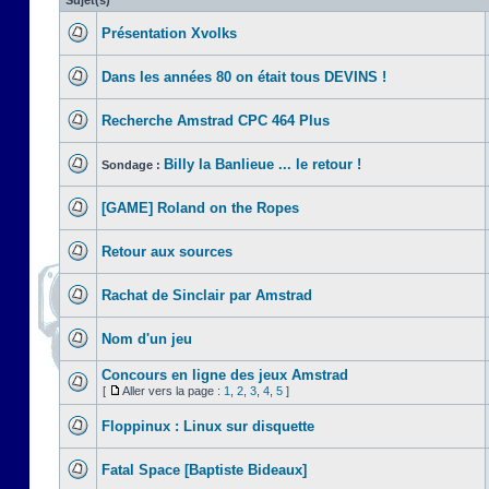
Sujet(s)
Présentation Xvolks
Dans les années 80 on était tous DEVINS !
Recherche Amstrad CPC 464 Plus
Billy la Banlieue ... le retour !
Sondage :
[GAME] Roland on the Ropes
Retour aux sources
Rachat de Sinclair par Amstrad
Nom d'un jeu
Concours en ligne des jeux Amstrad
[
Aller vers la page :
1
,
2
,
3
,
4
,
5
]
Floppinux : Linux sur disquette
Fatal Space [Baptiste Bideaux]