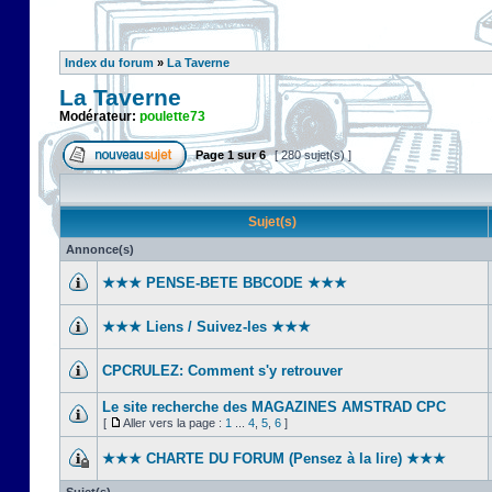
Index du forum
»
La Taverne
La Taverne
Modérateur:
poulette73
Page
1
sur
6
[ 280 sujet(s) ]
Sujet(s)
Annonce(s)
★★★ PENSE-BETE BBCODE ★★★
★★★ Liens / Suivez-les ★★★
CPCRULEZ: Comment s'y retrouver‎
Le site recherche des MAGAZINES AMSTRAD CPC
[
Aller vers la page :
1
...
4
,
5
,
6
]
★★★ CHARTE DU FORUM (Pensez à la lire) ★★★