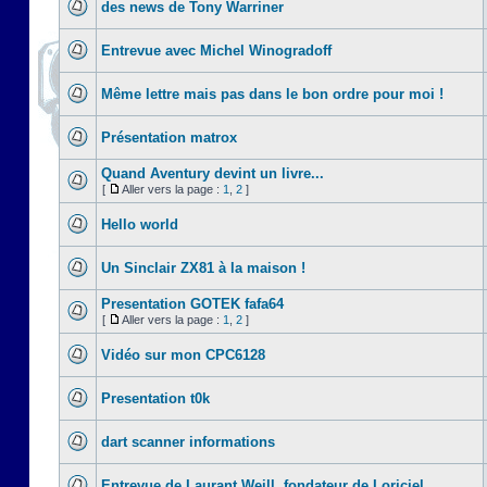
des news de Tony Warriner
Entrevue avec Michel Winogradoff
Même lettre mais pas dans le bon ordre pour moi !
Présentation matrox
Quand Aventury devint un livre...
[
Aller vers la page :
1
,
2
]
Hello world
Un Sinclair ZX81 à la maison !
Presentation GOTEK fafa64
[
Aller vers la page :
1
,
2
]
Vidéo sur mon CPC6128
Presentation t0k
dart scanner informations
Entrevue de Laurant Weill, fondateur de Loriciel