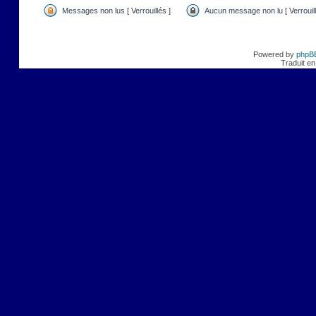
Messages non lus [ Verrouillés ]
Aucun message non lu [ Verrouill
Powered by
phpB
Traduit en