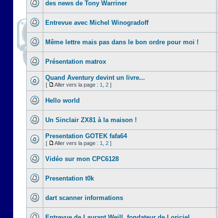
des news de Tony Warriner
Entrevue avec Michel Winogradoff
Même lettre mais pas dans le bon ordre pour moi !
Présentation matrox
Quand Aventury devint un livre...
[
Aller vers la page :
1
,
2
]
Hello world
Un Sinclair ZX81 à la maison !
Presentation GOTEK fafa64
[
Aller vers la page :
1
,
2
]
Vidéo sur mon CPC6128
Presentation t0k
dart scanner informations
Entrevue de Laurant Weill, fondateur de Loriciel