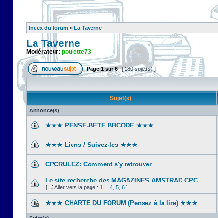
Index du forum
»
La Taverne
La Taverne
Modérateur:
poulette73
Page
1
sur
6
[ 280 sujet(s) ]
Sujet(s)
Annonce(s)
★★★ PENSE-BETE BBCODE ★★★
★★★ Liens / Suivez-les ★★★
CPCRULEZ: Comment s'y retrouver‎
Le site recherche des MAGAZINES AMSTRAD CPC
[
Aller vers la page :
1
...
4
,
5
,
6
]
★★★ CHARTE DU FORUM (Pensez à la lire) ★★★