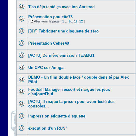
T'as déjà tenté ça avec ton Amstrad
Présentation poulette73
[
Aller vers la page :
1
...
10
,
11
,
12
]
[DIY] Fabriquer une disquette de zéro
Présentation Cehes40
[ACTU] Dernière émission TEAMG1
Un CPC sur Amiga
DEMO - Un film double face / double densité par Alex
Pilot
Football Manager ressort et nargue les jeux
d'aujourd'hui
[ACTU] Il risque la prison pour avoir testé des
consoles...
Impression etiquette disquette
execution d'un RUN"