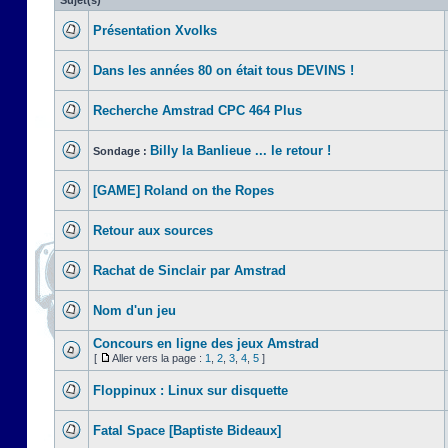
Sujet(s)
Présentation Xvolks
Dans les années 80 on était tous DEVINS !
Recherche Amstrad CPC 464 Plus
Billy la Banlieue ... le retour !
Sondage :
[GAME] Roland on the Ropes
Retour aux sources
Rachat de Sinclair par Amstrad
Nom d'un jeu
Concours en ligne des jeux Amstrad
[
Aller vers la page :
1
,
2
,
3
,
4
,
5
]
Floppinux : Linux sur disquette
Fatal Space [Baptiste Bideaux]