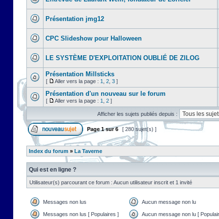
Présentation jmg12
CPC Slideshow pour Halloween
LE SYSTÈME D'EXPLOITATION OUBLIÉ DE ZILOG
Présentation Millsticks
[
Aller vers la page :
1
,
2
,
3
]
Présentation d'un nouveau sur le forum
[
Aller vers la page :
1
,
2
]
Afficher les sujets publiés depuis :
Page
1
sur
6
[ 280 sujet(s) ]
Index du forum
»
La Taverne
Qui est en ligne ?
Utilisateur(s) parcourant ce forum : Aucun utilisateur inscrit et 1 invité
Messages non lus
Aucun message non lu
Messages non lus [ Populaires ]
Aucun message non lu [ Populair