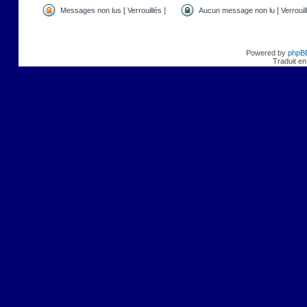
Messages non lus [ Verrouillés ]
Aucun message non lu [ Verrouill
Powered by
phpB
Traduit en