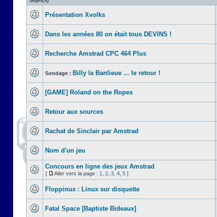
Sujet(s)
Présentation Xvolks
Dans les années 80 on était tous DEVINS !
Recherche Amstrad CPC 464 Plus
Billy la Banlieue ... le retour !
Sondage :
[GAME] Roland on the Ropes
Retour aux sources
Rachat de Sinclair par Amstrad
Nom d'un jeu
Concours en ligne des jeux Amstrad
[
Aller vers la page :
1
,
2
,
3
,
4
,
5
]
Floppinux : Linux sur disquette
Fatal Space [Baptiste Bideaux]