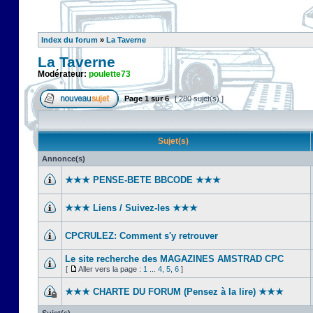
Index du forum
»
La Taverne
La Taverne
Modérateur:
poulette73
Page
1
sur
6
[ 280 sujet(s) ]
Sujet(s)
Annonce(s)
★★★ PENSE-BETE BBCODE ★★★
★★★ Liens / Suivez-les ★★★
CPCRULEZ: Comment s'y retrouver‎
Le site recherche des MAGAZINES AMSTRAD CPC
[
Aller vers la page :
1
...
4
,
5
,
6
]
★★★ CHARTE DU FORUM (Pensez à la lire) ★★★