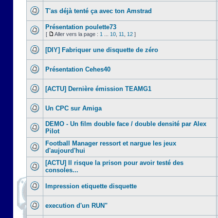
T'as déjà tenté ça avec ton Amstrad
Présentation poulette73
[
Aller vers la page :
1
...
10
,
11
,
12
]
[DIY] Fabriquer une disquette de zéro
Présentation Cehes40
[ACTU] Dernière émission TEAMG1
Un CPC sur Amiga
DEMO - Un film double face / double densité par Alex
Pilot
Football Manager ressort et nargue les jeux
d'aujourd'hui
[ACTU] Il risque la prison pour avoir testé des
consoles...
Impression etiquette disquette
execution d'un RUN"