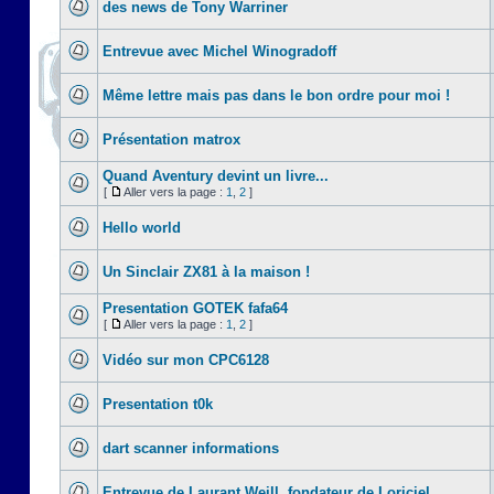
des news de Tony Warriner
Entrevue avec Michel Winogradoff
Même lettre mais pas dans le bon ordre pour moi !
Présentation matrox
Quand Aventury devint un livre...
[
Aller vers la page :
1
,
2
]
Hello world
Un Sinclair ZX81 à la maison !
Presentation GOTEK fafa64
[
Aller vers la page :
1
,
2
]
Vidéo sur mon CPC6128
Presentation t0k
dart scanner informations
Entrevue de Laurant Weill, fondateur de Loriciel