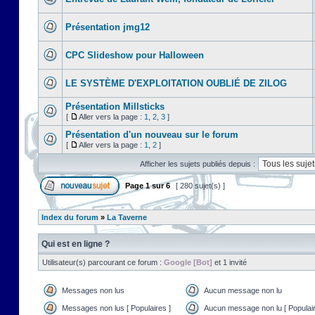
Présentation jmg12
CPC Slideshow pour Halloween
LE SYSTÈME D'EXPLOITATION OUBLIÉ DE ZILOG
Présentation Millsticks
[
Aller vers la page :
1
,
2
,
3
]
Présentation d'un nouveau sur le forum
[
Aller vers la page :
1
,
2
]
Afficher les sujets publiés depuis :
Page
1
sur
6
[ 280 sujet(s) ]
Index du forum
»
La Taverne
Qui est en ligne ?
Utilisateur(s) parcourant ce forum :
Google [Bot]
et 1 invité
Messages non lus
Aucun message non lu
Messages non lus [ Populaires ]
Aucun message non lu [ Populair