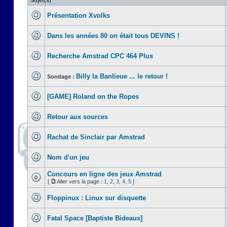
Sujet(s)
Présentation Xvolks
Dans les années 80 on était tous DEVINS !
Recherche Amstrad CPC 464 Plus
Billy la Banlieue ... le retour !
Sondage :
[GAME] Roland on the Ropes
Retour aux sources
Rachat de Sinclair par Amstrad
Nom d'un jeu
Concours en ligne des jeux Amstrad
[
Aller vers la page :
1
,
2
,
3
,
4
,
5
]
Floppinux : Linux sur disquette
Fatal Space [Baptiste Bideaux]