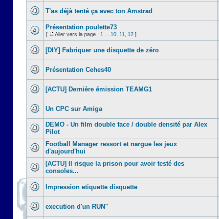
T'as déjà tenté ça avec ton Amstrad
Présentation poulette73
[
Aller vers la page :
1
...
10
,
11
,
12
]
[DIY] Fabriquer une disquette de zéro
Présentation Cehes40
[ACTU] Dernière émission TEAMG1
Un CPC sur Amiga
DEMO - Un film double face / double densité par Alex
Pilot
Football Manager ressort et nargue les jeux
d'aujourd'hui
[ACTU] Il risque la prison pour avoir testé des
consoles...
Impression etiquette disquette
execution d'un RUN"