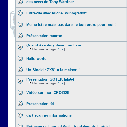
des news de Tony Warriner
Entrevue avec Michel Winogradoff
Même lettre mais pas dans le bon ordre pour moi !
Présentation matrox
Quand Aventury devint un livre...
[
Aller vers la page :
1
,
2
]
Hello world
Un Sinclair ZX81 à la maison !
Presentation GOTEK fafa64
[
Aller vers la page :
1
,
2
]
Vidéo sur mon CPC6128
Presentation t0k
dart scanner informations
Entrevue de Laurant Weill, fondateur de Loriciel