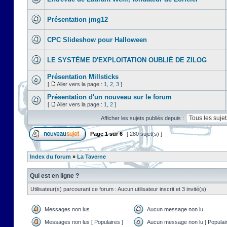
Présentation jmg12
CPC Slideshow pour Halloween
LE SYSTÈME D'EXPLOITATION OUBLIÉ DE ZILOG
Présentation Millsticks
[
Aller vers la page :
1
,
2
,
3
]
Présentation d'un nouveau sur le forum
[
Aller vers la page :
1
,
2
]
Afficher les sujets publiés depuis :
Page
1
sur
6
[ 280 sujet(s) ]
Index du forum
»
La Taverne
Qui est en ligne ?
Utilisateur(s) parcourant ce forum : Aucun utilisateur inscrit et 3 invité(s)
Messages non lus
Aucun message non lu
Messages non lus [ Populaires ]
Aucun message non lu [ Populair