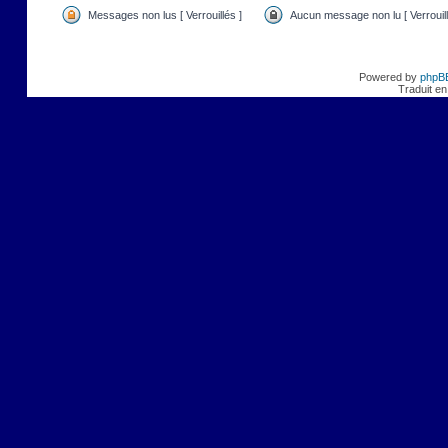
Messages non lus [ Verrouillés ]
Aucun message non lu [ Verrouill
Powered by
phpB
Traduit en