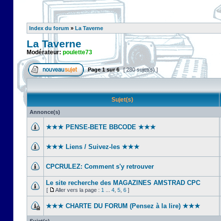
Index du forum
»
La Taverne
La Taverne
Modérateur:
poulette73
Page
1
sur
6
[ 280 sujet(s) ]
Sujet(s)
Annonce(s)
★★★ PENSE-BETE BBCODE ★★★
★★★ Liens / Suivez-les ★★★
CPCRULEZ: Comment s'y retrouver‎
Le site recherche des MAGAZINES AMSTRAD CPC
[
Aller vers la page :
1
...
4
,
5
,
6
]
★★★ CHARTE DU FORUM (Pensez à la lire) ★★★