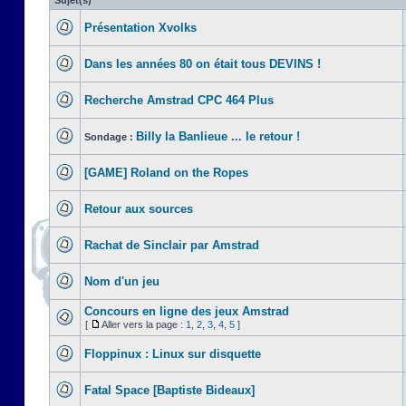
Sujet(s)
Présentation Xvolks
Dans les années 80 on était tous DEVINS !
Recherche Amstrad CPC 464 Plus
Billy la Banlieue ... le retour !
Sondage :
[GAME] Roland on the Ropes
Retour aux sources
Rachat de Sinclair par Amstrad
Nom d'un jeu
Concours en ligne des jeux Amstrad
[
Aller vers la page :
1
,
2
,
3
,
4
,
5
]
Floppinux : Linux sur disquette
Fatal Space [Baptiste Bideaux]