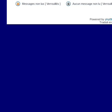
Messages non lus [ Verrouillés ]
Aucun message non lu [ Verrouill
Powered by
phpB
Traduit en