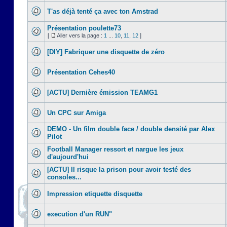
T'as déjà tenté ça avec ton Amstrad
Présentation poulette73
[
Aller vers la page :
1
...
10
,
11
,
12
]
[DIY] Fabriquer une disquette de zéro
Présentation Cehes40
[ACTU] Dernière émission TEAMG1
Un CPC sur Amiga
DEMO - Un film double face / double densité par Alex
Pilot
Football Manager ressort et nargue les jeux
d'aujourd'hui
[ACTU] Il risque la prison pour avoir testé des
consoles...
Impression etiquette disquette
execution d'un RUN"