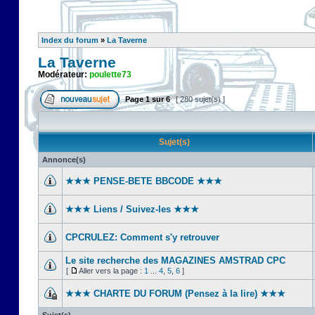
Index du forum
»
La Taverne
La Taverne
Modérateur:
poulette73
Page
1
sur
6
[ 280 sujet(s) ]
Sujet(s)
Annonce(s)
★★★ PENSE-BETE BBCODE ★★★
★★★ Liens / Suivez-les ★★★
CPCRULEZ: Comment s'y retrouver‎
Le site recherche des MAGAZINES AMSTRAD CPC
[
Aller vers la page :
1
...
4
,
5
,
6
]
★★★ CHARTE DU FORUM (Pensez à la lire) ★★★