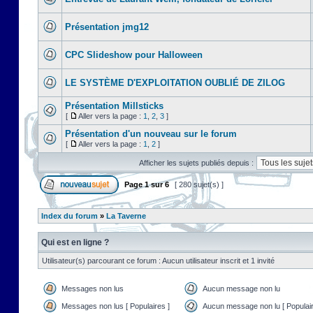
Présentation jmg12
CPC Slideshow pour Halloween
LE SYSTÈME D'EXPLOITATION OUBLIÉ DE ZILOG
Présentation Millsticks
[
Aller vers la page :
1
,
2
,
3
]
Présentation d'un nouveau sur le forum
[
Aller vers la page :
1
,
2
]
Afficher les sujets publiés depuis :
Page
1
sur
6
[ 280 sujet(s) ]
Index du forum
»
La Taverne
Qui est en ligne ?
Utilisateur(s) parcourant ce forum : Aucun utilisateur inscrit et 1 invité
Messages non lus
Aucun message non lu
Messages non lus [ Populaires ]
Aucun message non lu [ Populair