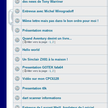
des news de Tony Warriner
Entrevue avec Michel Winogradoff
Même lettre mais pas dans le bon ordre pour moi !
Présentation matrox
Quand Aventury devint un livre...
[
Aller vers la page :
1
,
2
]
Hello world
Un Sinclair ZX81 à la maison !
Presentation GOTEK fafa64
[
Aller vers la page :
1
,
2
]
Vidéo sur mon CPC6128
Presentation t0k
dart scanner informations
Entrevue de Laurant Weill, fondateur de Loriciel