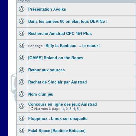
Sujet(s)
Présentation Xvolks
Dans les années 80 on était tous DEVINS !
Recherche Amstrad CPC 464 Plus
Billy la Banlieue ... le retour !
Sondage :
[GAME] Roland on the Ropes
Retour aux sources
Rachat de Sinclair par Amstrad
Nom d'un jeu
Concours en ligne des jeux Amstrad
[
Aller vers la page :
1
,
2
,
3
,
4
,
5
]
Floppinux : Linux sur disquette
Fatal Space [Baptiste Bideaux]