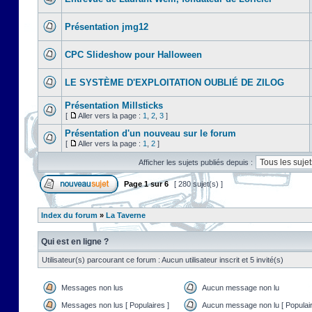
Présentation jmg12
CPC Slideshow pour Halloween
LE SYSTÈME D'EXPLOITATION OUBLIÉ DE ZILOG
Présentation Millsticks
[
Aller vers la page :
1
,
2
,
3
]
Présentation d'un nouveau sur le forum
[
Aller vers la page :
1
,
2
]
Afficher les sujets publiés depuis :
Page
1
sur
6
[ 280 sujet(s) ]
Index du forum
»
La Taverne
Qui est en ligne ?
Utilisateur(s) parcourant ce forum : Aucun utilisateur inscrit et 5 invité(s)
Messages non lus
Aucun message non lu
Messages non lus [ Populaires ]
Aucun message non lu [ Populair