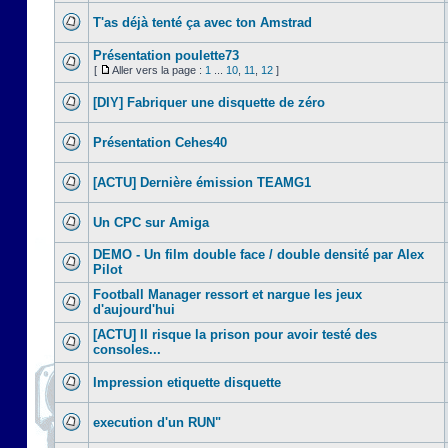
T'as déjà tenté ça avec ton Amstrad
Présentation poulette73
[
Aller vers la page :
1
...
10
,
11
,
12
]
[DIY] Fabriquer une disquette de zéro
Présentation Cehes40
[ACTU] Dernière émission TEAMG1
Un CPC sur Amiga
DEMO - Un film double face / double densité par Alex
Pilot
Football Manager ressort et nargue les jeux
d'aujourd'hui
[ACTU] Il risque la prison pour avoir testé des
consoles...
Impression etiquette disquette
execution d'un RUN"