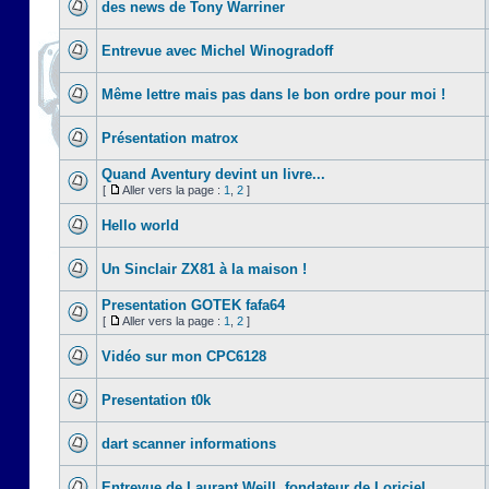
des news de Tony Warriner
Entrevue avec Michel Winogradoff
Même lettre mais pas dans le bon ordre pour moi !
Présentation matrox
Quand Aventury devint un livre...
[
Aller vers la page :
1
,
2
]
Hello world
Un Sinclair ZX81 à la maison !
Presentation GOTEK fafa64
[
Aller vers la page :
1
,
2
]
Vidéo sur mon CPC6128
Presentation t0k
dart scanner informations
Entrevue de Laurant Weill, fondateur de Loriciel