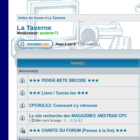
Index du forum
»
La Taverne
La Taverne
Modérateur:
poulette73
Page
1
sur
6
[ 280 sujet(s) ]
Sujet(s)
Annonce(s)
★★★ PENSE-BETE BBCODE ★★★
★★★ Liens / Suivez-les ★★★
CPCRULEZ: Comment s'y retrouver‎
Le site recherche des MAGAZINES AMSTRAD CPC
[
Aller vers la page :
1
...
4
,
5
,
6
]
★★★ CHARTE DU FORUM (Pensez à la lire) ★★★