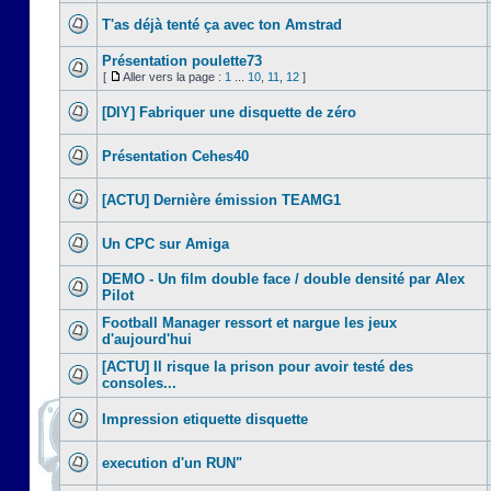
T'as déjà tenté ça avec ton Amstrad
Présentation poulette73
[
Aller vers la page :
1
...
10
,
11
,
12
]
[DIY] Fabriquer une disquette de zéro
Présentation Cehes40
[ACTU] Dernière émission TEAMG1
Un CPC sur Amiga
DEMO - Un film double face / double densité par Alex
Pilot
Football Manager ressort et nargue les jeux
d'aujourd'hui
[ACTU] Il risque la prison pour avoir testé des
consoles...
Impression etiquette disquette
execution d'un RUN"