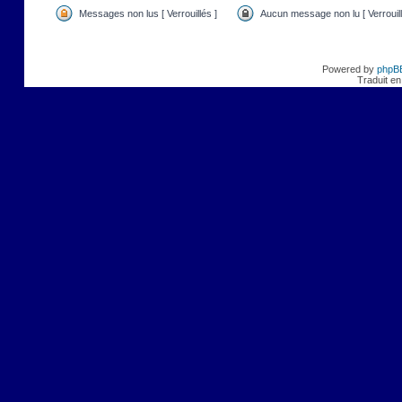
Messages non lus [ Verrouillés ]
Aucun message non lu [ Verrouill
Powered by
phpB
Traduit en