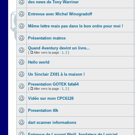
des news de Tony Warriner
Entrevue avec Michel Winogradoff
Même lettre mais pas dans le bon ordre pour moi !
Présentation matrox
Quand Aventury devint un livre...
[
Aller vers la page :
1
,
2
]
Hello world
Un Sinclair ZX81 à la maison !
Presentation GOTEK fafa64
[
Aller vers la page :
1
,
2
]
Vidéo sur mon CPC6128
Presentation t0k
dart scanner informations
Entrevue de Laurant Weill, fondateur de Loriciel