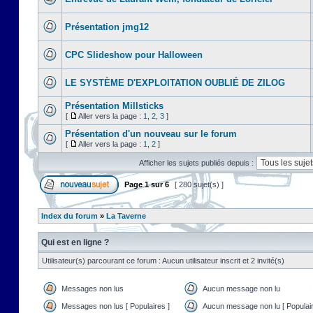
Présentation jmg12
CPC Slideshow pour Halloween
LE SYSTÈME D'EXPLOITATION OUBLIÉ DE ZILOG
Présentation Millsticks
[
Aller vers la page :
1
,
2
,
3
]
Présentation d'un nouveau sur le forum
[
Aller vers la page :
1
,
2
]
Afficher les sujets publiés depuis :
Page
1
sur
6
[ 280 sujet(s) ]
Index du forum
»
La Taverne
Qui est en ligne ?
Utilisateur(s) parcourant ce forum : Aucun utilisateur inscrit et 2 invité(s)
Messages non lus
Aucun message non lu
Messages non lus [ Populaires ]
Aucun message non lu [ Populair