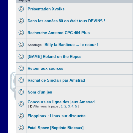
Sujet(s)
Présentation Xvolks
Dans les années 80 on était tous DEVINS !
Recherche Amstrad CPC 464 Plus
Billy la Banlieue ... le retour !
Sondage :
[GAME] Roland on the Ropes
Retour aux sources
Rachat de Sinclair par Amstrad
Nom d'un jeu
Concours en ligne des jeux Amstrad
[
Aller vers la page :
1
,
2
,
3
,
4
,
5
]
Floppinux : Linux sur disquette
Fatal Space [Baptiste Bideaux]