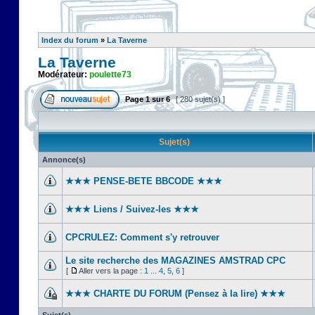
Index du forum
»
La Taverne
La Taverne
Modérateur:
poulette73
Page
1
sur
6
[ 280 sujet(s) ]
Sujet(s)
Annonce(s)
★★★ PENSE-BETE BBCODE ★★★
★★★ Liens / Suivez-les ★★★
CPCRULEZ: Comment s'y retrouver‎
Le site recherche des MAGAZINES AMSTRAD CPC
[
Aller vers la page :
1
...
4
,
5
,
6
]
★★★ CHARTE DU FORUM (Pensez à la lire) ★★★