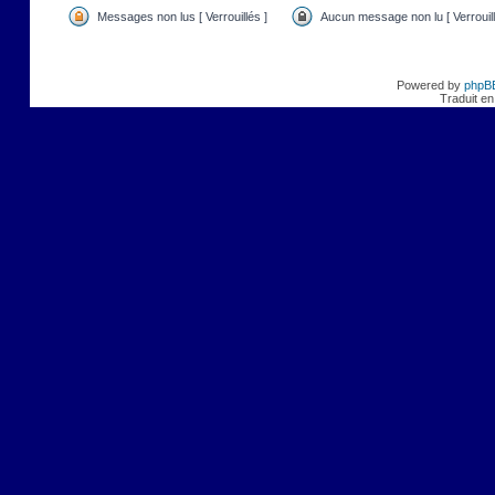
Messages non lus [ Verrouillés ]
Aucun message non lu [ Verrouill
Powered by
phpB
Traduit en