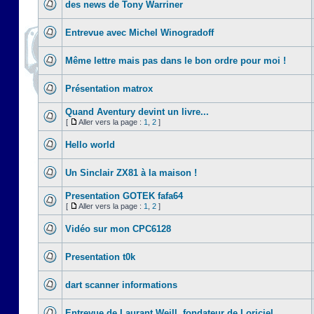
des news de Tony Warriner
Entrevue avec Michel Winogradoff
Même lettre mais pas dans le bon ordre pour moi !
Présentation matrox
Quand Aventury devint un livre...
[
Aller vers la page :
1
,
2
]
Hello world
Un Sinclair ZX81 à la maison !
Presentation GOTEK fafa64
[
Aller vers la page :
1
,
2
]
Vidéo sur mon CPC6128
Presentation t0k
dart scanner informations
Entrevue de Laurant Weill, fondateur de Loriciel