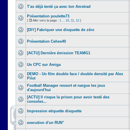
T'as déjà tenté ça avec ton Amstrad
Présentation poulette73
[
Aller vers la page :
1
...
10
,
11
,
12
]
[DIY] Fabriquer une disquette de zéro
Présentation Cehes40
[ACTU] Dernière émission TEAMG1
Un CPC sur Amiga
DEMO - Un film double face / double densité par Alex
Pilot
Football Manager ressort et nargue les jeux
d'aujourd'hui
[ACTU] Il risque la prison pour avoir testé des
consoles...
Impression etiquette disquette
execution d'un RUN"