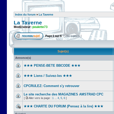
Index du forum
»
La Taverne
La Taverne
Modérateur:
poulette73
Page
1
sur
6
[ 280 sujet(s) ]
Sujet(s)
Annonce(s)
★★★ PENSE-BETE BBCODE ★★★
★★★ Liens / Suivez-les ★★★
CPCRULEZ: Comment s'y retrouver‎
Le site recherche des MAGAZINES AMSTRAD CPC
[
Aller vers la page :
1
...
4
,
5
,
6
]
★★★ CHARTE DU FORUM (Pensez à la lire) ★★★