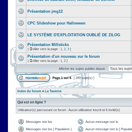
Présentation jmg12
CPC Slideshow pour Halloween
LE SYSTÈME D'EXPLOITATION OUBLIÉ DE ZILOG
Présentation Millsticks
[
Aller vers la page :
1
,
2
,
3
]
Présentation d'un nouveau sur le forum
[
Aller vers la page :
1
,
2
]
Afficher les sujets publiés depuis :
Page
1
sur
6
[ 280 sujet(s) ]
Index du forum
»
La Taverne
Qui est en ligne ?
Utilisateur(s) parcourant ce forum : Aucun utilisateur inscrit et 6 invité(s)
Messages non lus
Aucun message non lu
Messages non lus [ Populaires ]
Aucun message non lu [ Populair