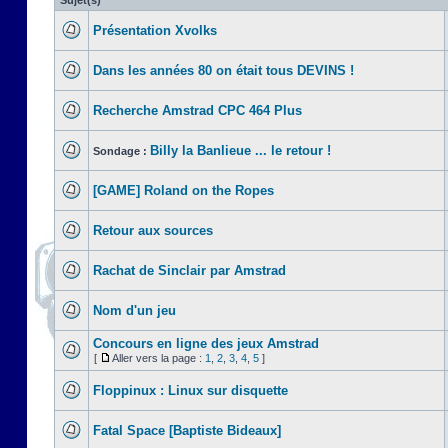
Sujet(s)
Présentation Xvolks
Dans les années 80 on était tous DEVINS !
Recherche Amstrad CPC 464 Plus
Billy la Banlieue ... le retour !
Sondage :
[GAME] Roland on the Ropes
Retour aux sources
Rachat de Sinclair par Amstrad
Nom d'un jeu
Concours en ligne des jeux Amstrad
[
Aller vers la page :
1
,
2
,
3
,
4
,
5
]
Floppinux : Linux sur disquette
Fatal Space [Baptiste Bideaux]