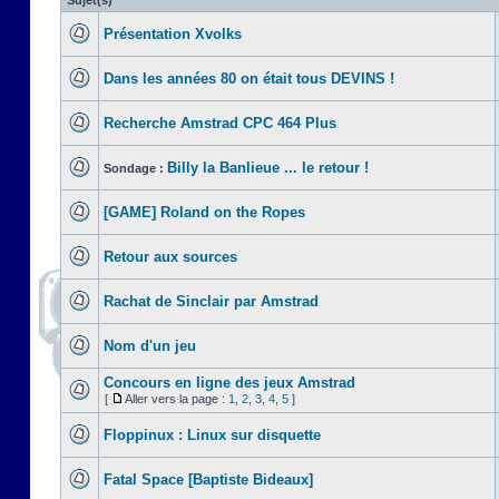
Sujet(s)
Présentation Xvolks
Dans les années 80 on était tous DEVINS !
Recherche Amstrad CPC 464 Plus
Billy la Banlieue ... le retour !
Sondage :
[GAME] Roland on the Ropes
Retour aux sources
Rachat de Sinclair par Amstrad
Nom d'un jeu
Concours en ligne des jeux Amstrad
[
Aller vers la page :
1
,
2
,
3
,
4
,
5
]
Floppinux : Linux sur disquette
Fatal Space [Baptiste Bideaux]