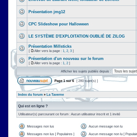
Présentation jmg12
CPC Slideshow pour Halloween
LE SYSTÈME D'EXPLOITATION OUBLIÉ DE ZILOG
Présentation Millsticks
[
Aller vers la page :
1
,
2
,
3
]
Présentation d'un nouveau sur le forum
[
Aller vers la page :
1
,
2
]
Afficher les sujets publiés depuis :
Page
1
sur
6
[ 280 sujet(s) ]
Index du forum
»
La Taverne
Qui est en ligne ?
Utilisateur(s) parcourant ce forum : Aucun utilisateur inscrit et 1 invité
Messages non lus
Aucun message non lu
Messages non lus [ Populaires ]
Aucun message non lu [ Populair