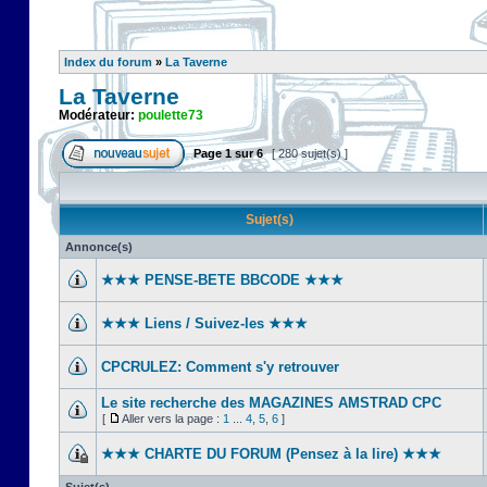
Index du forum
»
La Taverne
La Taverne
Modérateur:
poulette73
Page
1
sur
6
[ 280 sujet(s) ]
Sujet(s)
Annonce(s)
★★★ PENSE-BETE BBCODE ★★★
★★★ Liens / Suivez-les ★★★
CPCRULEZ: Comment s'y retrouver‎
Le site recherche des MAGAZINES AMSTRAD CPC
[
Aller vers la page :
1
...
4
,
5
,
6
]
★★★ CHARTE DU FORUM (Pensez à la lire) ★★★