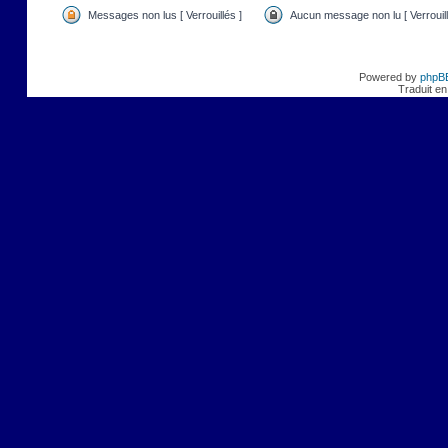
Messages non lus [ Verrouillés ]
Aucun message non lu [ Verrouill
Powered by
phpB
Traduit en