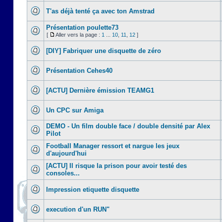
T'as déjà tenté ça avec ton Amstrad
Présentation poulette73
[
Aller vers la page :
1
...
10
,
11
,
12
]
[DIY] Fabriquer une disquette de zéro
Présentation Cehes40
[ACTU] Dernière émission TEAMG1
Un CPC sur Amiga
DEMO - Un film double face / double densité par Alex
Pilot
Football Manager ressort et nargue les jeux
d'aujourd'hui
[ACTU] Il risque la prison pour avoir testé des
consoles...
Impression etiquette disquette
execution d'un RUN"