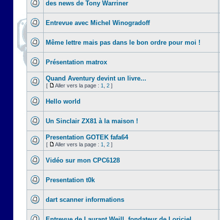
des news de Tony Warriner
Entrevue avec Michel Winogradoff
Même lettre mais pas dans le bon ordre pour moi !
Présentation matrox
Quand Aventury devint un livre...
[
Aller vers la page :
1
,
2
]
Hello world
Un Sinclair ZX81 à la maison !
Presentation GOTEK fafa64
[
Aller vers la page :
1
,
2
]
Vidéo sur mon CPC6128
Presentation t0k
dart scanner informations
Entrevue de Laurant Weill, fondateur de Loriciel