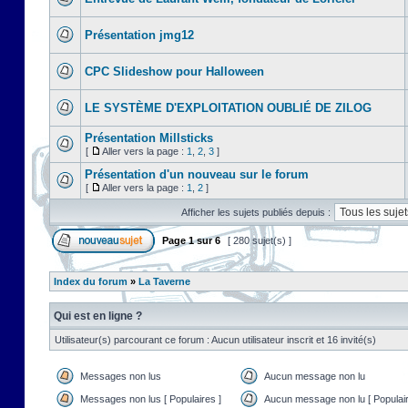
Présentation jmg12
CPC Slideshow pour Halloween
LE SYSTÈME D'EXPLOITATION OUBLIÉ DE ZILOG
Présentation Millsticks
[
Aller vers la page :
1
,
2
,
3
]
Présentation d'un nouveau sur le forum
[
Aller vers la page :
1
,
2
]
Afficher les sujets publiés depuis :
Page
1
sur
6
[ 280 sujet(s) ]
Index du forum
»
La Taverne
Qui est en ligne ?
Utilisateur(s) parcourant ce forum : Aucun utilisateur inscrit et 16 invité(s)
Messages non lus
Aucun message non lu
Messages non lus [ Populaires ]
Aucun message non lu [ Populair