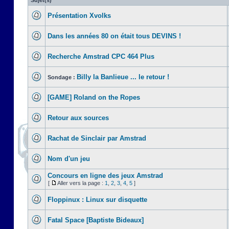
Sujet(s)
Présentation Xvolks
Dans les années 80 on était tous DEVINS !
Recherche Amstrad CPC 464 Plus
Billy la Banlieue ... le retour !
Sondage :
[GAME] Roland on the Ropes
Retour aux sources
Rachat de Sinclair par Amstrad
Nom d'un jeu
Concours en ligne des jeux Amstrad
[
Aller vers la page :
1
,
2
,
3
,
4
,
5
]
Floppinux : Linux sur disquette
Fatal Space [Baptiste Bideaux]