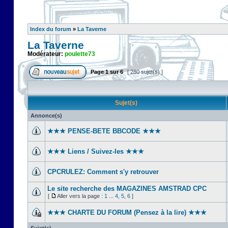
Index du forum
»
La Taverne
La Taverne
Modérateur:
poulette73
Page
1
sur
6
[ 280 sujet(s) ]
Sujet(s)
Annonce(s)
★★★ PENSE-BETE BBCODE ★★★
★★★ Liens / Suivez-les ★★★
CPCRULEZ: Comment s'y retrouver‎
Le site recherche des MAGAZINES AMSTRAD CPC
[
Aller vers la page :
1
...
4
,
5
,
6
]
★★★ CHARTE DU FORUM (Pensez à la lire) ★★★