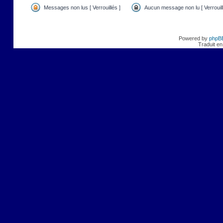
Messages non lus [ Verrouillés ]
Aucun message non lu [ Verrouill
Powered by
phpB
Traduit en