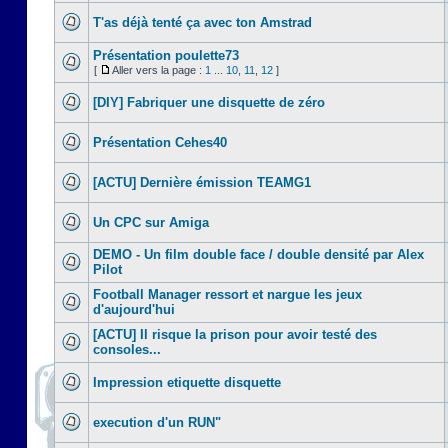
T'as déjà tenté ça avec ton Amstrad
Présentation poulette73
[
Aller vers la page :
1
...
10
,
11
,
12
]
[DIY] Fabriquer une disquette de zéro
Présentation Cehes40
[ACTU] Dernière émission TEAMG1
Un CPC sur Amiga
DEMO - Un film double face / double densité par Alex
Pilot
Football Manager ressort et nargue les jeux
d'aujourd'hui
[ACTU] Il risque la prison pour avoir testé des
consoles...
Impression etiquette disquette
execution d'un RUN"