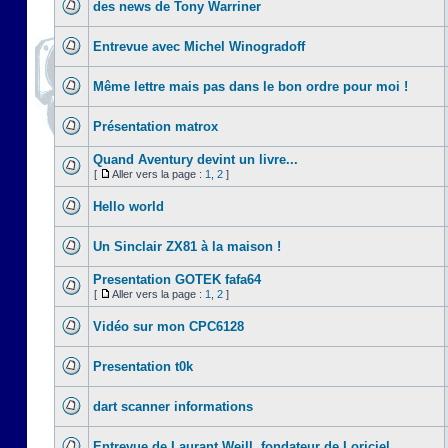
des news de Tony Warriner
Entrevue avec Michel Winogradoff
Même lettre mais pas dans le bon ordre pour moi !
Présentation matrox
Quand Aventury devint un livre...
[
Aller vers la page :
1
,
2
]
Hello world
Un Sinclair ZX81 à la maison !
Presentation GOTEK fafa64
[
Aller vers la page :
1
,
2
]
Vidéo sur mon CPC6128
Presentation t0k
dart scanner informations
Entrevue de Laurant Weill, fondateur de Loriciel