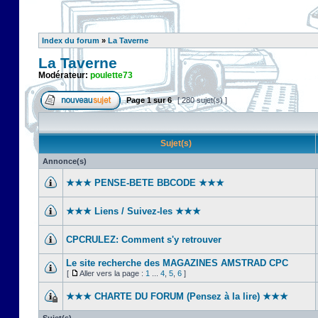
Index du forum
»
La Taverne
La Taverne
Modérateur:
poulette73
Page
1
sur
6
[ 280 sujet(s) ]
Sujet(s)
Annonce(s)
★★★ PENSE-BETE BBCODE ★★★
★★★ Liens / Suivez-les ★★★
CPCRULEZ: Comment s'y retrouver‎
Le site recherche des MAGAZINES AMSTRAD CPC
[
Aller vers la page :
1
...
4
,
5
,
6
]
★★★ CHARTE DU FORUM (Pensez à la lire) ★★★