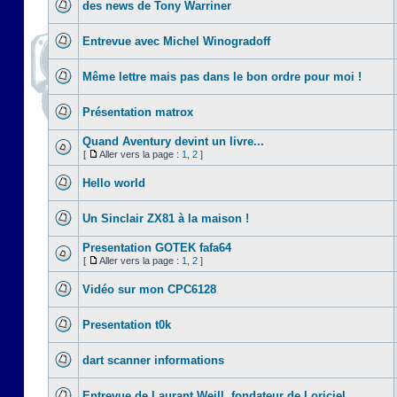
des news de Tony Warriner
Entrevue avec Michel Winogradoff
Même lettre mais pas dans le bon ordre pour moi !
Présentation matrox
Quand Aventury devint un livre...
[
Aller vers la page :
1
,
2
]
Hello world
Un Sinclair ZX81 à la maison !
Presentation GOTEK fafa64
[
Aller vers la page :
1
,
2
]
Vidéo sur mon CPC6128
Presentation t0k
dart scanner informations
Entrevue de Laurant Weill, fondateur de Loriciel