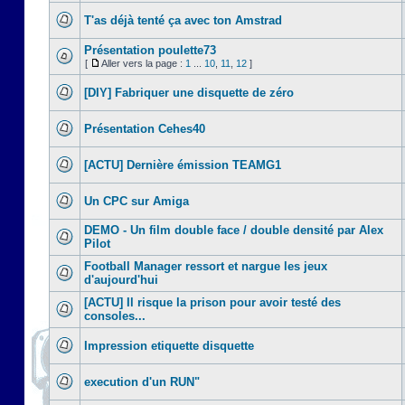
T'as déjà tenté ça avec ton Amstrad
Présentation poulette73
[
Aller vers la page :
1
...
10
,
11
,
12
]
[DIY] Fabriquer une disquette de zéro
Présentation Cehes40
[ACTU] Dernière émission TEAMG1
Un CPC sur Amiga
DEMO - Un film double face / double densité par Alex
Pilot
Football Manager ressort et nargue les jeux
d'aujourd'hui
[ACTU] Il risque la prison pour avoir testé des
consoles...
Impression etiquette disquette
execution d'un RUN"