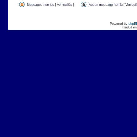
Messages non lus [ Verrouillés ]
Aucun message non lu [ Verrouill
Powered by
phpB
Traduit en