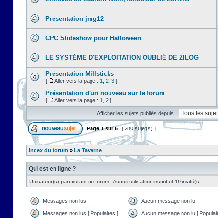
Présentation jmg12
CPC Slideshow pour Halloween
LE SYSTÈME D'EXPLOITATION OUBLIÉ DE ZILOG
Présentation Millsticks
[
Aller vers la page :
1
,
2
,
3
]
Présentation d'un nouveau sur le forum
[
Aller vers la page :
1
,
2
]
Afficher les sujets publiés depuis :
Page
1
sur
6
[ 280 sujet(s) ]
Index du forum
»
La Taverne
Qui est en ligne ?
Utilisateur(s) parcourant ce forum : Aucun utilisateur inscrit et 19 invité(s)
Messages non lus
Aucun message non lu
Messages non lus [ Populaires ]
Aucun message non lu [ Populair