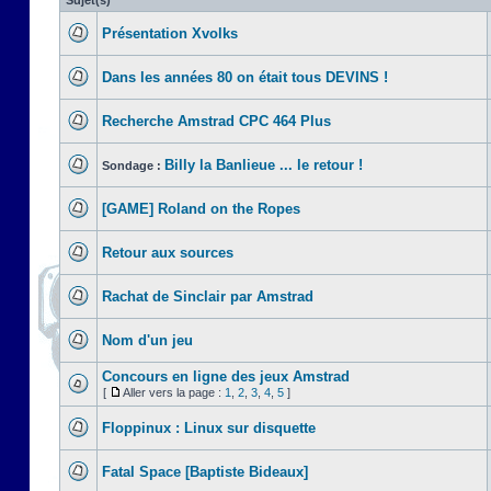
Sujet(s)
Présentation Xvolks
Dans les années 80 on était tous DEVINS !
Recherche Amstrad CPC 464 Plus
Billy la Banlieue ... le retour !
Sondage :
[GAME] Roland on the Ropes
Retour aux sources
Rachat de Sinclair par Amstrad
Nom d'un jeu
Concours en ligne des jeux Amstrad
[
Aller vers la page :
1
,
2
,
3
,
4
,
5
]
Floppinux : Linux sur disquette
Fatal Space [Baptiste Bideaux]