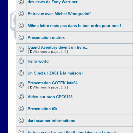
des news de Tony Warriner
Entrevue avec Michel Winogradoff
Même lettre mais pas dans le bon ordre pour moi !
Présentation matrox
Quand Aventury devint un livre...
[
Aller vers la page :
1
,
2
]
Hello world
Un Sinclair ZX81 à la maison !
Presentation GOTEK fafa64
[
Aller vers la page :
1
,
2
]
Vidéo sur mon CPC6128
Presentation t0k
dart scanner informations
Entrevue de Laurant Weill, fondateur de Loriciel