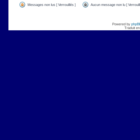
Messages non lus [ Verrouillés ]
Aucun message non lu [ Verrouill
Powered by
phpB
Traduit en