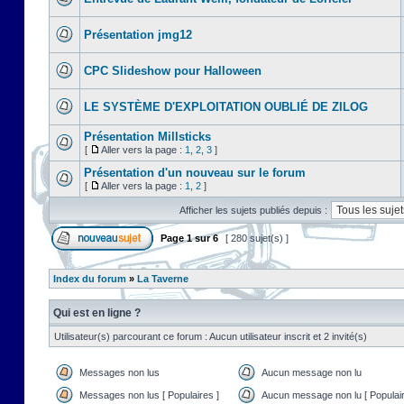
Présentation jmg12
CPC Slideshow pour Halloween
LE SYSTÈME D'EXPLOITATION OUBLIÉ DE ZILOG
Présentation Millsticks
[
Aller vers la page :
1
,
2
,
3
]
Présentation d'un nouveau sur le forum
[
Aller vers la page :
1
,
2
]
Afficher les sujets publiés depuis :
Page
1
sur
6
[ 280 sujet(s) ]
Index du forum
»
La Taverne
Qui est en ligne ?
Utilisateur(s) parcourant ce forum : Aucun utilisateur inscrit et 2 invité(s)
Messages non lus
Aucun message non lu
Messages non lus [ Populaires ]
Aucun message non lu [ Populair