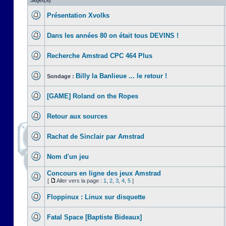
Sujet(s)
Présentation Xvolks
Dans les années 80 on était tous DEVINS !
Recherche Amstrad CPC 464 Plus
Billy la Banlieue ... le retour !
Sondage :
[GAME] Roland on the Ropes
Retour aux sources
Rachat de Sinclair par Amstrad
Nom d'un jeu
Concours en ligne des jeux Amstrad
[
Aller vers la page :
1
,
2
,
3
,
4
,
5
]
Floppinux : Linux sur disquette
Fatal Space [Baptiste Bideaux]