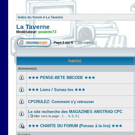
Index du forum
»
La Taverne
La Taverne
Modérateur:
poulette73
Page
1
sur
6
[ 280 sujet(s) ]
Sujet(s)
Annonce(s)
★★★ PENSE-BETE BBCODE ★★★
★★★ Liens / Suivez-les ★★★
CPCRULEZ: Comment s'y retrouver‎
Le site recherche des MAGAZINES AMSTRAD CPC
[
Aller vers la page :
1
...
4
,
5
,
6
]
★★★ CHARTE DU FORUM (Pensez à la lire) ★★★