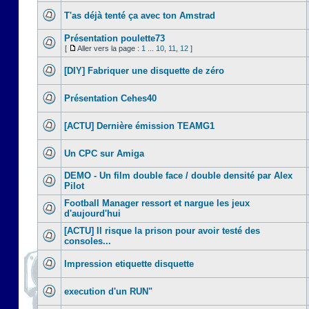
T'as déjà tenté ça avec ton Amstrad
Présentation poulette73
[
Aller vers la page :
1
...
10
,
11
,
12
]
[DIY] Fabriquer une disquette de zéro
Présentation Cehes40
[ACTU] Dernière émission TEAMG1
Un CPC sur Amiga
DEMO - Un film double face / double densité par Alex
Pilot
Football Manager ressort et nargue les jeux
d'aujourd'hui
[ACTU] Il risque la prison pour avoir testé des
consoles...
Impression etiquette disquette
execution d'un RUN"