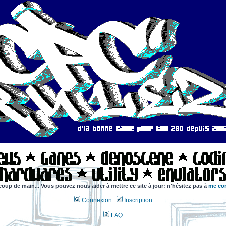
coup de main... Vous pouvez nous aider à mettre ce site à jour: n'hésitez pas à
me con
Connexion
Inscription
FAQ