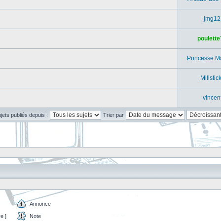
jmg12
poulette
Princesse M
Millstic
vincen
ujets publiés depuis :
Trier par
Annonce
e ]
Note