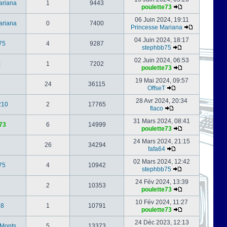
ariana
1
9443
poulette73
06 Juin 2024, 19:11
ariana
0
7400
Princesse Mariana
04 Juin 2024, 18:17
75
4
9287
stephbb75
02 Juin 2024, 06:53
x
1
7202
poulette73
19 Mai 2024, 09:57
24
36115
OffseT
28 Avr 2024, 20:34
210
2
17765
flaco
31 Mars 2024, 08:41
73
6
14999
poulette73
24 Mars 2024, 21:15
26
34294
fafa64
02 Mars 2024, 12:42
75
4
10942
stephbb75
24 Fév 2024, 13:39
2
10353
poulette73
10 Fév 2024, 11:27
88
1
10791
poulette73
24 Déc 2023, 12:13
-Monts
5
13373