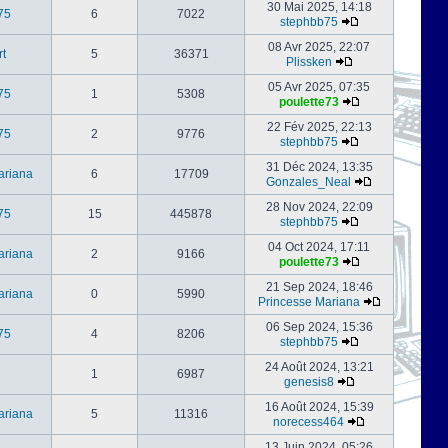
30 Mai 2025, 14:18
75
6
7022
stephbb75
08 Avr 2025, 22:07
rt
5
36371
Plissken
05 Avr 2025, 07:35
75
1
5308
poulette73
22 Fév 2025, 22:13
75
2
9776
stephbb75
31 Déc 2024, 13:35
ariana
6
17709
Gonzales_Neal
28 Nov 2024, 22:09
75
15
445878
stephbb75
04 Oct 2024, 17:11
ariana
2
9166
poulette73
21 Sep 2024, 18:46
ariana
0
5990
Princesse Mariana
06 Sep 2024, 15:36
75
4
8206
stephbb75
24 Août 2024, 13:21
1
6987
genesis8
16 Août 2024, 15:39
ariana
5
11316
norecess464
13 Juin 2024, 05:26