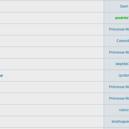
Saeri
poulette
Princesse M
Cehes4
Princesse M
stephbb
ot
cpcitor
Princesse M
.
Princesse M
colorz
tonyhugue