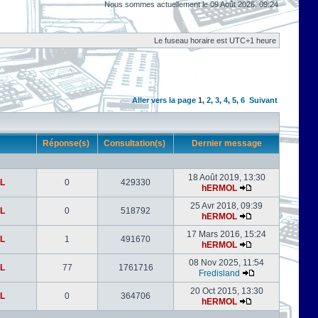
Nous sommes actuellement le 09 Août 2026, 09:24
Le fuseau horaire est UTC+1 heure
Aller vers la page
1
,
2
,
3
,
4
,
5
,
6
Suivant
r
Réponse(s)
Consultation(s)
Dernier message
18 Août 2019, 13:30
L
0
429330
hERMOL
25 Avr 2018, 09:39
L
0
518792
hERMOL
17 Mars 2016, 15:24
L
1
491670
hERMOL
08 Nov 2025, 11:54
L
77
1761716
Fredisland
20 Oct 2015, 13:30
L
0
364706
hERMOL