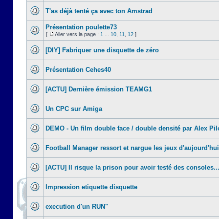
T'as déjà tenté ça avec ton Amstrad
Présentation poulette73
[
Aller vers la page :
1
...
10
,
11
,
12
]
[DIY] Fabriquer une disquette de zéro
Présentation Cehes40
[ACTU] Dernière émission TEAMG1
Un CPC sur Amiga
DEMO - Un film double face / double densité par Alex Pil
Football Manager ressort et nargue les jeux d'aujourd'hui
[ACTU] Il risque la prison pour avoir testé des consoles..
Impression etiquette disquette
execution d'un RUN"