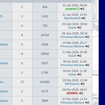
31 Juil 2026, 06:59
2
404
poulette73
21 Juil 2026, 15:55
75
3
1242
MacDeath26
20 Juin 2026, 08:04
0
755
Giants
06 Juin 2026, 06:18
8
16744
Princesse Mariana
25 Mai 2026, 20:17
ariana
0
2436
Princesse Mariana
21 Mai 2026, 05:56
9
10932
fma38
08 Avr 2026, 11:04
ariana
0
3207
Princesse Mariana
05 Avr 2026, 11:38
2
1746
Giants
20 Fév 2026, 12:49
es
72
161962
BZHGames
09 Fév 2026, 08:47
ariana
2
6174
hERMOL
07 Fév 2026, 14:16
ariana
0
3994
Princesse Mariana