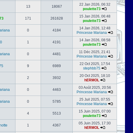
22 Jan 2026, 06:32
13
18067
poulette73
15 Jan 2026, 06:48
73
171
261628
poulette73
14 Jan 2026, 12:48
ariana
0
4184
Princesse Mariana
14 Jan 2026, 08:58
0
1
4191
poulette73
11 Déc 2025, 21:41
ariana
0
4481
Princesse Mariana
22 Oct 2025, 17:54
75
9
6989
stephbb75
20 Oct 2025, 18:10
2
3932
hERMOL
03 Août 2025, 20:56
ariana
0
4463
Princesse Mariana
25 Juil 2025, 07:55
ariana
0
5785
Princesse Mariana
15 Juin 2025, 07:00
4
5513
poulette73
05 Juin 2025, 17:30
notte
1
4367
hERMOL