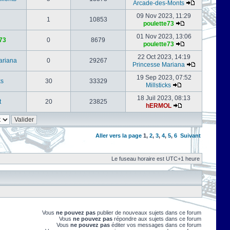
Arcade-des-Monts
09 Nov 2023, 11:29
1
10853
poulette73
01 Nov 2023, 13:06
73
0
8679
poulette73
22 Oct 2023, 14:19
ariana
0
29267
Princesse Mariana
19 Sep 2023, 07:52
ks
30
33329
Millsticks
18 Juil 2023, 08:13
t
20
23825
hERMOL
Aller vers la page
1
,
2
,
3
,
4
,
5
,
6
Suivant
Le fuseau horaire est UTC+1 heure
Vous
ne pouvez pas
publier de nouveaux sujets dans ce forum
Vous
ne pouvez pas
répondre aux sujets dans ce forum
Vous
ne pouvez pas
éditer vos messages dans ce forum