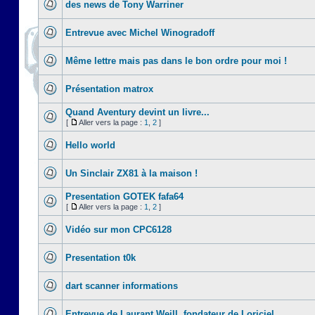
des news de Tony Warriner
Entrevue avec Michel Winogradoff
Même lettre mais pas dans le bon ordre pour moi !
Présentation matrox
Quand Aventury devint un livre...
[
Aller vers la page :
1
,
2
]
Hello world
Un Sinclair ZX81 à la maison !
Presentation GOTEK fafa64
[
Aller vers la page :
1
,
2
]
Vidéo sur mon CPC6128
Presentation t0k
dart scanner informations
Entrevue de Laurant Weill, fondateur de Loriciel