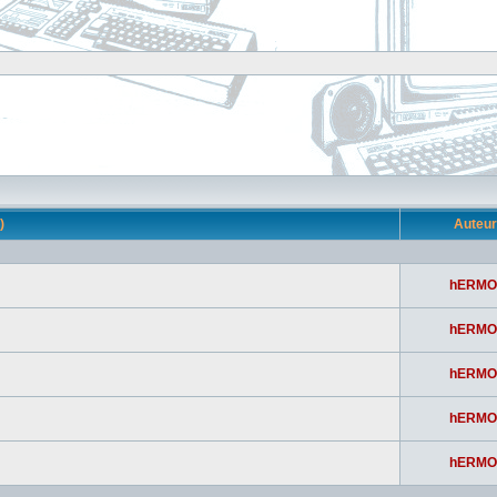
s)
Auteu
hERMO
hERMO
hERMO
hERMO
hERMO