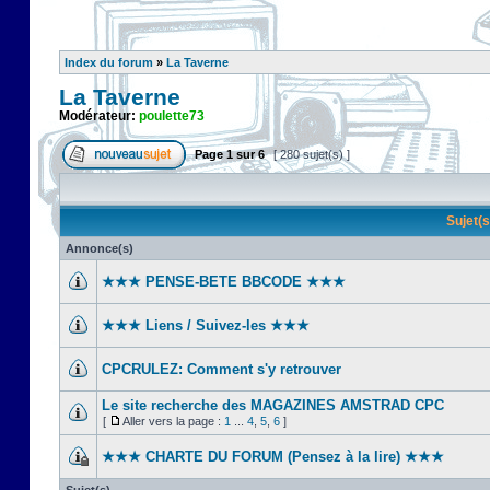
Index du forum
»
La Taverne
La Taverne
Modérateur:
poulette73
Page
1
sur
6
[ 280 sujet(s) ]
Sujet(
Annonce(s)
★★★ PENSE-BETE BBCODE ★★★
★★★ Liens / Suivez-les ★★★
CPCRULEZ: Comment s'y retrouver‎
Le site recherche des MAGAZINES AMSTRAD CPC
[
Aller vers la page :
1
...
4
,
5
,
6
]
★★★ CHARTE DU FORUM (Pensez à la lire) ★★★