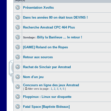
Sujet(s)
Présentation Xvolks
Dans les années 80 on était tous DEVINS !
Recherche Amstrad CPC 464 Plus
Billy la Banlieue ... le retour !
Sondage :
[GAME] Roland on the Ropes
Retour aux sources
Rachat de Sinclair par Amstrad
Nom d'un jeu
Concours en ligne des jeux Amstrad
[
Aller vers la page :
1
,
2
,
3
,
4
,
5
]
Floppinux : Linux sur disquette
Fatal Space [Baptiste Bideaux]