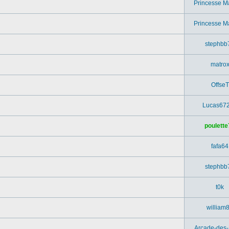
Princesse M
Princesse M
stephbb
matro
OffseT
Lucas67
poulette
fafa64
stephbb
t0k
william
Arcade-des