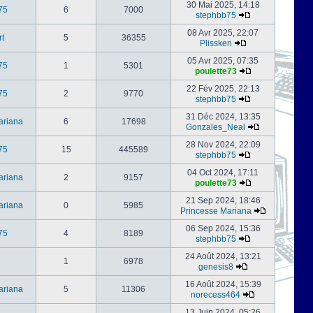
30 Mai 2025, 14:18
75
6
7000
stephbb75
08 Avr 2025, 22:07
rt
5
36355
Plissken
05 Avr 2025, 07:35
75
1
5301
poulette73
22 Fév 2025, 22:13
75
2
9770
stephbb75
31 Déc 2024, 13:35
ariana
6
17698
Gonzales_Neal
28 Nov 2024, 22:09
75
15
445589
stephbb75
04 Oct 2024, 17:11
ariana
2
9157
poulette73
21 Sep 2024, 18:46
ariana
0
5985
Princesse Mariana
06 Sep 2024, 15:36
75
4
8189
stephbb75
24 Août 2024, 13:21
1
6978
genesis8
16 Août 2024, 15:39
ariana
5
11306
norecess464
13 Juin 2024, 05:26