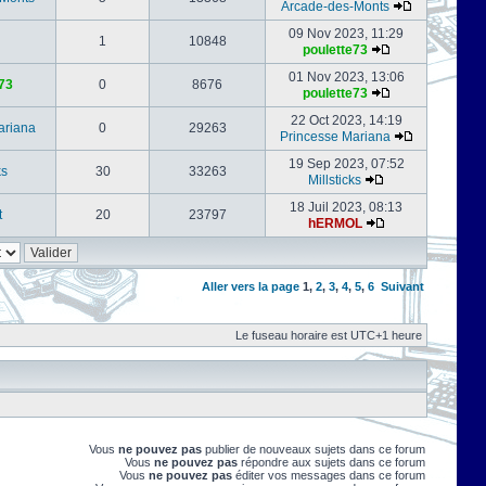
Arcade-des-Monts
09 Nov 2023, 11:29
1
10848
poulette73
01 Nov 2023, 13:06
73
0
8676
poulette73
22 Oct 2023, 14:19
ariana
0
29263
Princesse Mariana
19 Sep 2023, 07:52
ks
30
33263
Millsticks
18 Juil 2023, 08:13
t
20
23797
hERMOL
Aller vers la page
1
,
2
,
3
,
4
,
5
,
6
Suivant
Le fuseau horaire est UTC+1 heure
Vous
ne pouvez pas
publier de nouveaux sujets dans ce forum
Vous
ne pouvez pas
répondre aux sujets dans ce forum
Vous
ne pouvez pas
éditer vos messages dans ce forum