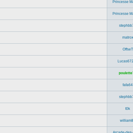
Princesse M
Princesse M
stephbb
matro
OffseT
Lucas67
poulette
fafa64
stephbb
t0k
william
Arcade-des