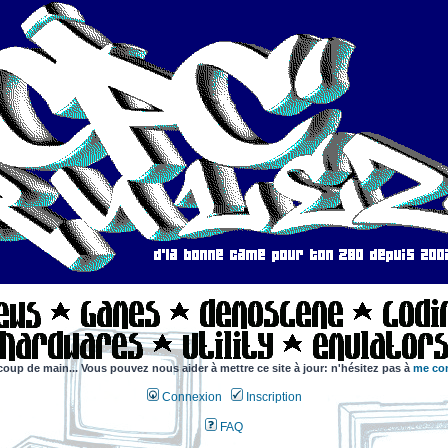
coup de main... Vous pouvez nous aider à mettre ce site à jour: n'hésitez pas à
me con
Connexion
Inscription
FAQ