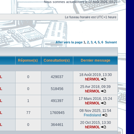
Nous sommes actuellement le 07 Août 2026, 03:27
Le fuseau horaire est UTC+1 heure
Aller vers la page
1
,
2
,
3
,
4
,
5
,
6
Suivant
r
Réponse(s)
Consultation(s)
Dernier message
18 Août 2019, 13:30
L
0
429037
hERMOL
25 Avr 2018, 09:39
L
0
518456
hERMOL
17 Mars 2016, 15:24
L
1
491397
hERMOL
08 Nov 2025, 11:54
L
77
1760945
Fredisland
20 Oct 2015, 13:30
L
0
364461
hERMOL