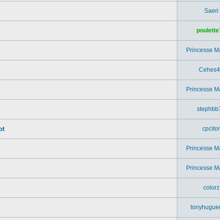
Saeri
poulette
Princesse M
Cehes4
Princesse M
stephbb
ot
cpcitor
Princesse M
.
Princesse M
colorz
tonyhugue