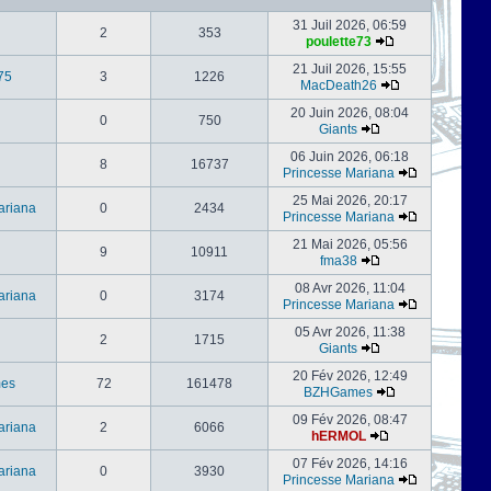
31 Juil 2026, 06:59
2
353
poulette73
21 Juil 2026, 15:55
75
3
1226
MacDeath26
20 Juin 2026, 08:04
0
750
Giants
06 Juin 2026, 06:18
8
16737
Princesse Mariana
25 Mai 2026, 20:17
ariana
0
2434
Princesse Mariana
21 Mai 2026, 05:56
9
10911
fma38
08 Avr 2026, 11:04
ariana
0
3174
Princesse Mariana
05 Avr 2026, 11:38
2
1715
Giants
20 Fév 2026, 12:49
es
72
161478
BZHGames
09 Fév 2026, 08:47
ariana
2
6066
hERMOL
07 Fév 2026, 14:16
ariana
0
3930
Princesse Mariana