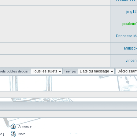
jmg12
poulette
Princesse M
Millstic
vincen
ujets publiés depuis :
Trier par
Annonce
e ]
Note