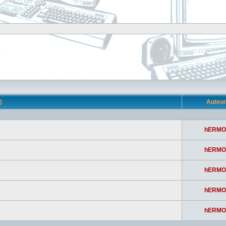
s)
Auteu
hERMO
hERMO
hERMO
hERMO
hERMO