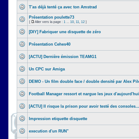
T'as déjà tenté ça avec ton Amstrad
Présentation poulette73
[
Aller vers la page :
1
...
10
,
11
,
12
]
[DIY] Fabriquer une disquette de zéro
Présentation Cehes40
[ACTU] Dernière émission TEAMG1
Un CPC sur Amiga
DEMO - Un film double face / double densité par Alex Pil
Football Manager ressort et nargue les jeux d'aujourd'hui
[ACTU] Il risque la prison pour avoir testé des consoles..
Impression etiquette disquette
execution d'un RUN"