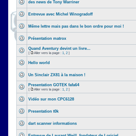
des news de Tony Warriner
Entrevue avec Michel Winogradoff
Même lettre mais pas dans le bon ordre pour moi !
Présentation matrox
Quand Aventury devint un livre...
[
Aller vers la page :
1
,
2
]
Hello world
Un Sinclair ZX81 à la maison !
Presentation GOTEK fafa64
[
Aller vers la page :
1
,
2
]
Vidéo sur mon CPC6128
Presentation t0k
dart scanner informations
Entrevue de Laurant Weill, fondateur de Loriciel