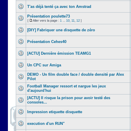
T'as déjà tenté ça avec ton Amstrad
Présentation poulette73
[
Aller vers la page :
1
...
10
,
11
,
12
]
[DIY] Fabriquer une disquette de zéro
Présentation Cehes40
[ACTU] Dernière émission TEAMG1
Un CPC sur Amiga
DEMO - Un film double face / double densité par Alex
Pilot
Football Manager ressort et nargue les jeux
d'aujourd'hui
[ACTU] Il risque la prison pour avoir testé des
consoles...
Impression etiquette disquette
execution d'un RUN"