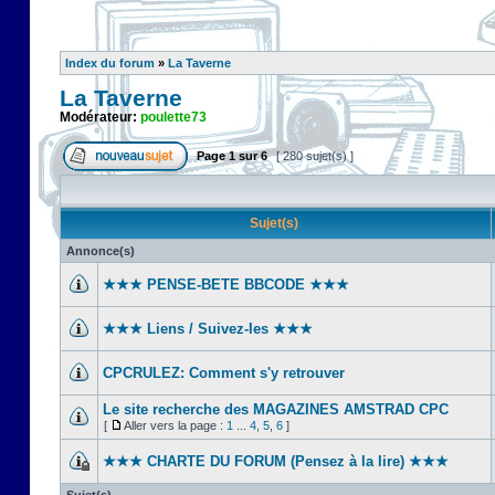
Index du forum
»
La Taverne
La Taverne
Modérateur:
poulette73
Page
1
sur
6
[ 280 sujet(s) ]
Sujet(s)
Annonce(s)
★★★ PENSE-BETE BBCODE ★★★
★★★ Liens / Suivez-les ★★★
CPCRULEZ: Comment s'y retrouver‎
Le site recherche des MAGAZINES AMSTRAD CPC
[
Aller vers la page :
1
...
4
,
5
,
6
]
★★★ CHARTE DU FORUM (Pensez à la lire) ★★★