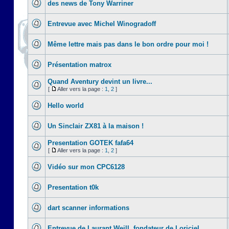
des news de Tony Warriner
Entrevue avec Michel Winogradoff
Même lettre mais pas dans le bon ordre pour moi !
Présentation matrox
Quand Aventury devint un livre...
[
Aller vers la page :
1
,
2
]
Hello world
Un Sinclair ZX81 à la maison !
Presentation GOTEK fafa64
[
Aller vers la page :
1
,
2
]
Vidéo sur mon CPC6128
Presentation t0k
dart scanner informations
Entrevue de Laurant Weill, fondateur de Loriciel