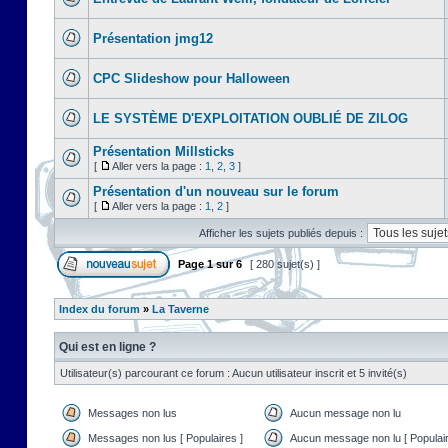
Présentation jmg12
CPC Slideshow pour Halloween
LE SYSTÈME D'EXPLOITATION OUBLIÉ DE ZILOG
Présentation Millsticks
[
Aller vers la page :
1
,
2
,
3
]
Présentation d'un nouveau sur le forum
[
Aller vers la page :
1
,
2
]
Afficher les sujets publiés depuis :
Page
1
sur
6
[ 280 sujet(s) ]
Index du forum
»
La Taverne
Qui est en ligne ?
Utilisateur(s) parcourant ce forum : Aucun utilisateur inscrit et 5 invité(s)
Messages non lus
Aucun message non lu
Messages non lus [ Populaires ]
Aucun message non lu [ Populair