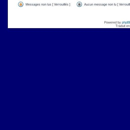
Messages non lus [ Verrouillés ]
Aucun message non lu [ Verrouill
Powered by
phpB
Traduit en