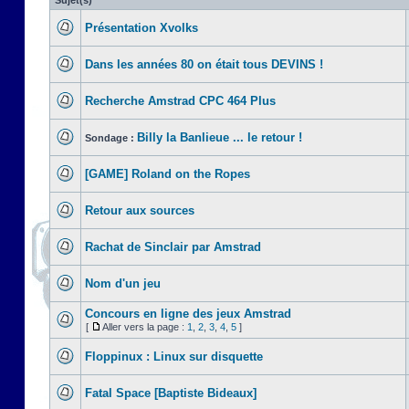
Sujet(s)
Présentation Xvolks
Dans les années 80 on était tous DEVINS !
Recherche Amstrad CPC 464 Plus
Billy la Banlieue ... le retour !
Sondage :
[GAME] Roland on the Ropes
Retour aux sources
Rachat de Sinclair par Amstrad
Nom d'un jeu
Concours en ligne des jeux Amstrad
[
Aller vers la page :
1
,
2
,
3
,
4
,
5
]
Floppinux : Linux sur disquette
Fatal Space [Baptiste Bideaux]