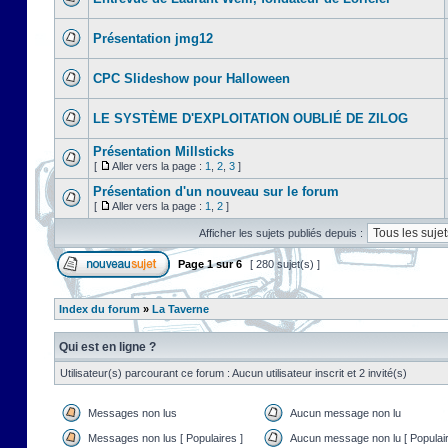
Présentation jmg12
CPC Slideshow pour Halloween
LE SYSTÈME D'EXPLOITATION OUBLIÉ DE ZILOG
Présentation Millsticks
[
Aller vers la page :
1
,
2
,
3
]
Présentation d'un nouveau sur le forum
[
Aller vers la page :
1
,
2
]
Afficher les sujets publiés depuis :
Page
1
sur
6
[ 280 sujet(s) ]
Index du forum
»
La Taverne
Qui est en ligne ?
Utilisateur(s) parcourant ce forum : Aucun utilisateur inscrit et 2 invité(s)
Messages non lus
Aucun message non lu
Messages non lus [ Populaires ]
Aucun message non lu [ Populair