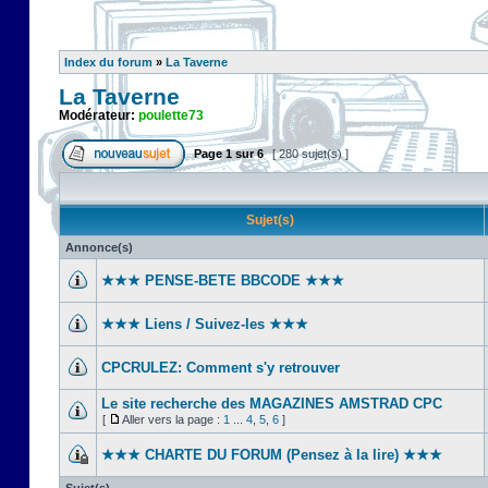
Index du forum
»
La Taverne
La Taverne
Modérateur:
poulette73
Page
1
sur
6
[ 280 sujet(s) ]
Sujet(s)
Annonce(s)
★★★ PENSE-BETE BBCODE ★★★
★★★ Liens / Suivez-les ★★★
CPCRULEZ: Comment s'y retrouver‎
Le site recherche des MAGAZINES AMSTRAD CPC
[
Aller vers la page :
1
...
4
,
5
,
6
]
★★★ CHARTE DU FORUM (Pensez à la lire) ★★★