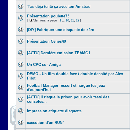
T'as déjà tenté ça avec ton Amstrad
Présentation poulette73
[
Aller vers la page :
1
...
10
,
11
,
12
]
[DIY] Fabriquer une disquette de zéro
Présentation Cehes40
[ACTU] Dernière émission TEAMG1
Un CPC sur Amiga
DEMO - Un film double face / double densité par Alex
Pilot
Football Manager ressort et nargue les jeux
d'aujourd'hui
[ACTU] Il risque la prison pour avoir testé des
consoles...
Impression etiquette disquette
execution d'un RUN"