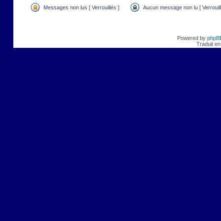
Messages non lus [ Verrouillés ]
Aucun message non lu [ Verrouill
Powered by
phpB
Traduit en