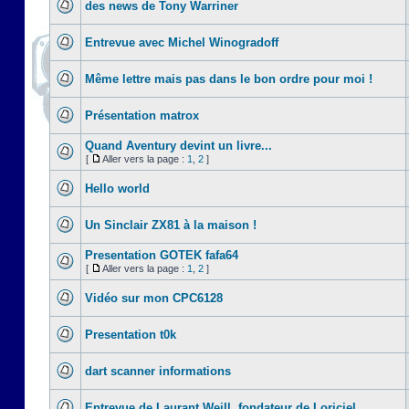
des news de Tony Warriner
Entrevue avec Michel Winogradoff
Même lettre mais pas dans le bon ordre pour moi !
Présentation matrox
Quand Aventury devint un livre...
[
Aller vers la page :
1
,
2
]
Hello world
Un Sinclair ZX81 à la maison !
Presentation GOTEK fafa64
[
Aller vers la page :
1
,
2
]
Vidéo sur mon CPC6128
Presentation t0k
dart scanner informations
Entrevue de Laurant Weill, fondateur de Loriciel