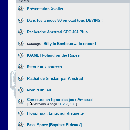
Sujet(s)
Présentation Xvolks
Dans les années 80 on était tous DEVINS !
Recherche Amstrad CPC 464 Plus
Billy la Banlieue ... le retour !
Sondage :
[GAME] Roland on the Ropes
Retour aux sources
Rachat de Sinclair par Amstrad
Nom d'un jeu
Concours en ligne des jeux Amstrad
[
Aller vers la page :
1
,
2
,
3
,
4
,
5
]
Floppinux : Linux sur disquette
Fatal Space [Baptiste Bideaux]