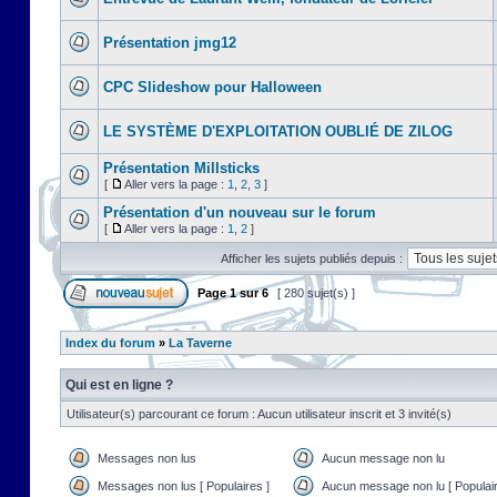
Présentation jmg12
CPC Slideshow pour Halloween
LE SYSTÈME D'EXPLOITATION OUBLIÉ DE ZILOG
Présentation Millsticks
[
Aller vers la page :
1
,
2
,
3
]
Présentation d'un nouveau sur le forum
[
Aller vers la page :
1
,
2
]
Afficher les sujets publiés depuis :
Page
1
sur
6
[ 280 sujet(s) ]
Index du forum
»
La Taverne
Qui est en ligne ?
Utilisateur(s) parcourant ce forum : Aucun utilisateur inscrit et 3 invité(s)
Messages non lus
Aucun message non lu
Messages non lus [ Populaires ]
Aucun message non lu [ Populair