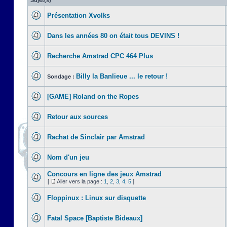
Sujet(s)
Présentation Xvolks
Dans les années 80 on était tous DEVINS !
Recherche Amstrad CPC 464 Plus
Billy la Banlieue ... le retour !
Sondage :
[GAME] Roland on the Ropes
Retour aux sources
Rachat de Sinclair par Amstrad
Nom d'un jeu
Concours en ligne des jeux Amstrad
[
Aller vers la page :
1
,
2
,
3
,
4
,
5
]
Floppinux : Linux sur disquette
Fatal Space [Baptiste Bideaux]