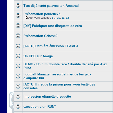
T'as déjà tenté ça avec ton Amstrad
Présentation poulette73
[
Aller vers la page :
1
...
10
,
11
,
12
]
[DIY] Fabriquer une disquette de zéro
Présentation Cehes40
[ACTU] Dernière émission TEAMG1
Un CPC sur Amiga
DEMO - Un film double face / double densité par Alex
Pilot
Football Manager ressort et nargue les jeux
d'aujourd'hui
[ACTU] Il risque la prison pour avoir testé des
consoles...
Impression etiquette disquette
execution d'un RUN"