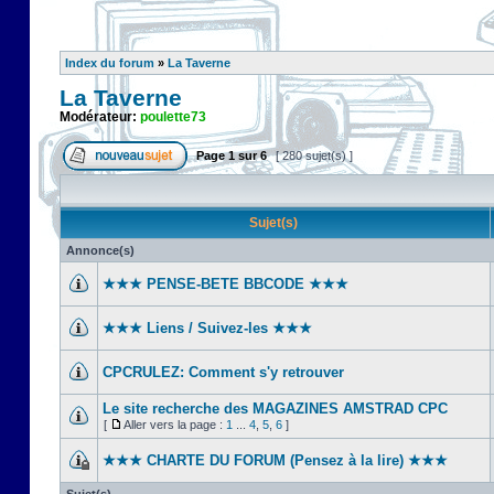
Index du forum
»
La Taverne
La Taverne
Modérateur:
poulette73
Page
1
sur
6
[ 280 sujet(s) ]
Sujet(s)
Annonce(s)
★★★ PENSE-BETE BBCODE ★★★
★★★ Liens / Suivez-les ★★★
CPCRULEZ: Comment s'y retrouver‎
Le site recherche des MAGAZINES AMSTRAD CPC
[
Aller vers la page :
1
...
4
,
5
,
6
]
★★★ CHARTE DU FORUM (Pensez à la lire) ★★★