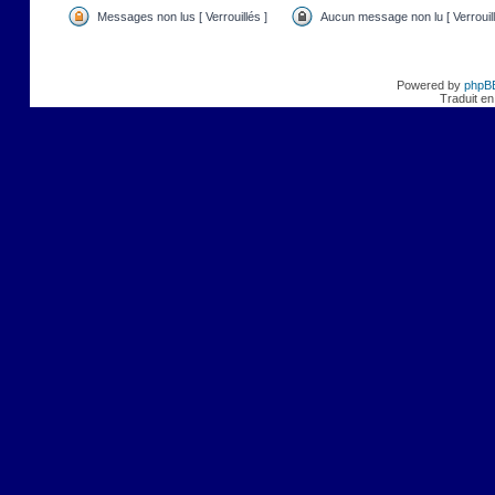
Messages non lus [ Verrouillés ]
Aucun message non lu [ Verrouill
Powered by
phpB
Traduit en