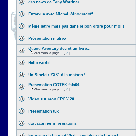
des news de Tony Warriner
Entrevue avec Michel Winogradoff
Même lettre mais pas dans le bon ordre pour moi !
Présentation matrox
Quand Aventury devint un livre...
[
Aller vers la page :
1
,
2
]
Hello world
Un Sinclair ZX81 à la maison !
Presentation GOTEK fafa64
[
Aller vers la page :
1
,
2
]
Vidéo sur mon CPC6128
Presentation t0k
dart scanner informations
Entrevue de Laurant Weill, fondateur de Loriciel