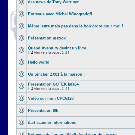
des news de Tony Warriner
Entrevue avec Michel Winogradoff
Même lettre mais pas dans le bon ordre pour moi !
Présentation matrox
Quand Aventury devint un livre...
[
Aller vers la page :
1
,
2
]
Hello world
Un Sinclair ZX81 à la maison !
Presentation GOTEK fafa64
[
Aller vers la page :
1
,
2
]
Vidéo sur mon CPC6128
Presentation t0k
dart scanner informations
Entrevue de Laurant Weill, fondateur de Loriciel