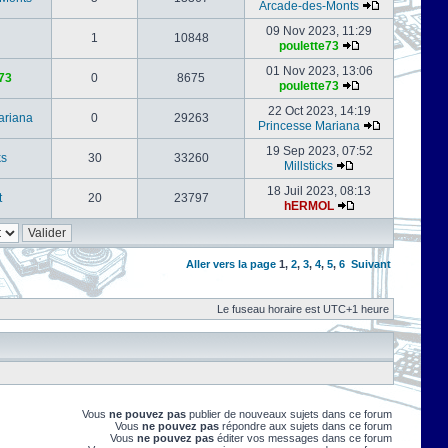
Arcade-des-Monts
09 Nov 2023, 11:29
1
10848
poulette73
01 Nov 2023, 13:06
73
0
8675
poulette73
22 Oct 2023, 14:19
ariana
0
29263
Princesse Mariana
19 Sep 2023, 07:52
ks
30
33260
Millsticks
18 Juil 2023, 08:13
t
20
23797
hERMOL
Aller vers la page
1
,
2
,
3
,
4
,
5
,
6
Suivant
Le fuseau horaire est UTC+1 heure
Vous
ne pouvez pas
publier de nouveaux sujets dans ce forum
Vous
ne pouvez pas
répondre aux sujets dans ce forum
Vous
ne pouvez pas
éditer vos messages dans ce forum