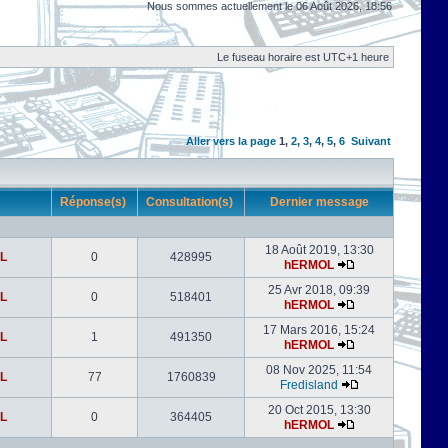
Nous sommes actuellement le 06 Août 2026, 18:56
Le fuseau horaire est UTC+1 heure
Aller vers la page
1
,
2
,
3
,
4
,
5
,
6
Suivant
r
Réponse(s)
Consultation(s)
Dernier message
18 Août 2019, 13:30
L
0
428995
hERMOL
25 Avr 2018, 09:39
L
0
518401
hERMOL
17 Mars 2016, 15:24
L
1
491350
hERMOL
08 Nov 2025, 11:54
L
77
1760839
Fredisland
20 Oct 2015, 13:30
L
0
364405
hERMOL