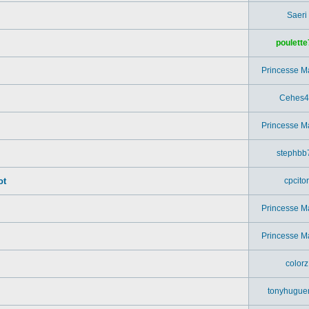
Saeri
poulette
Princesse M
Cehes4
Princesse M
stephbb
ot
cpcitor
Princesse M
.
Princesse M
colorz
tonyhugue