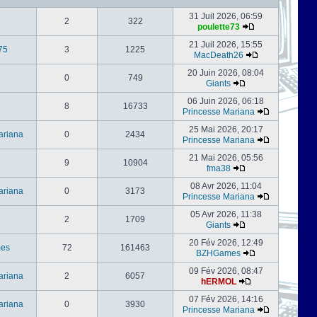
31 Juil 2026, 06:59
2
322
poulette73
21 Juil 2026, 15:55
75
3
1225
MacDeath26
20 Juin 2026, 08:04
0
749
Giants
06 Juin 2026, 06:18
8
16733
Princesse Mariana
25 Mai 2026, 20:17
ariana
0
2434
Princesse Mariana
21 Mai 2026, 05:56
9
10904
fma38
08 Avr 2026, 11:04
ariana
0
3173
Princesse Mariana
05 Avr 2026, 11:38
2
1709
Giants
20 Fév 2026, 12:49
es
72
161463
BZHGames
09 Fév 2026, 08:47
ariana
2
6057
hERMOL
07 Fév 2026, 14:16
ariana
0
3930
Princesse Mariana