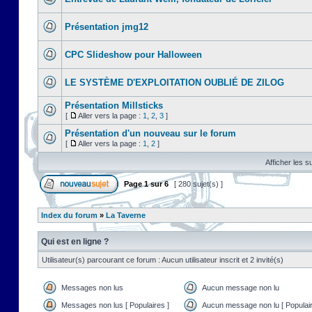
Présentation jmg12
CPC Slideshow pour Halloween
LE SYSTÈME D'EXPLOITATION OUBLIÉ DE ZILOG
Présentation Millsticks
[
Aller vers la page :
1
,
2
,
3
]
Présentation d'un nouveau sur le forum
[
Aller vers la page :
1
,
2
]
Afficher les s
Page
1
sur
6
[ 280 sujet(s) ]
Index du forum
»
La Taverne
Qui est en ligne ?
Utilisateur(s) parcourant ce forum : Aucun utilisateur inscrit et 2 invité(s)
Messages non lus
Aucun message non lu
Messages non lus [ Populaires ]
Aucun message non lu [ Populair