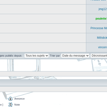
jmg12
poulette
Princesse M
Millstic
vincen
ujets publiés depuis :
Trier par
Annonce
e ]
Note