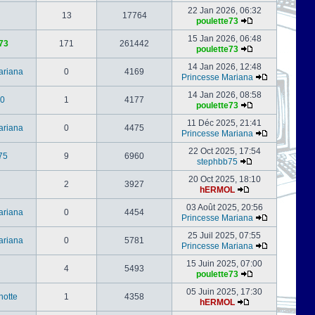
22 Jan 2026, 06:32
13
17764
poulette73
15 Jan 2026, 06:48
73
171
261442
poulette73
14 Jan 2026, 12:48
ariana
0
4169
Princesse Mariana
14 Jan 2026, 08:58
0
1
4177
poulette73
11 Déc 2025, 21:41
ariana
0
4475
Princesse Mariana
22 Oct 2025, 17:54
75
9
6960
stephbb75
20 Oct 2025, 18:10
2
3927
hERMOL
03 Août 2025, 20:56
ariana
0
4454
Princesse Mariana
25 Juil 2025, 07:55
ariana
0
5781
Princesse Mariana
15 Juin 2025, 07:00
4
5493
poulette73
05 Juin 2025, 17:30
notte
1
4358
hERMOL