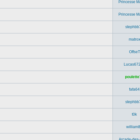
Princesse M
Princesse M
stephbb
matro
OffseT
Lucas67
poulette
fafa64
stephbb
t0k
william
Arcade-des