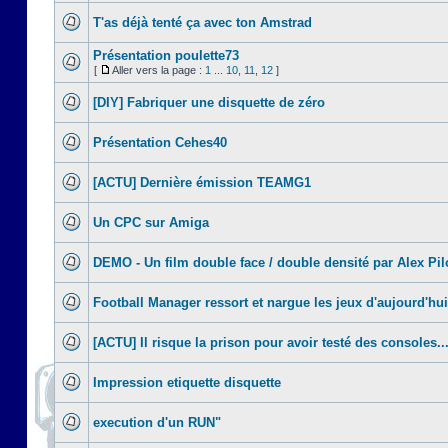
T'as déjà tenté ça avec ton Amstrad
Présentation poulette73
[
Aller vers la page :
1
...
10
,
11
,
12
]
[DIY] Fabriquer une disquette de zéro
Présentation Cehes40
[ACTU] Dernière émission TEAMG1
Un CPC sur Amiga
DEMO - Un film double face / double densité par Alex Pil
Football Manager ressort et nargue les jeux d'aujourd'hui
[ACTU] Il risque la prison pour avoir testé des consoles..
Impression etiquette disquette
execution d'un RUN"