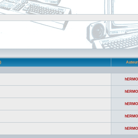
s)
Auteu
hERMO
hERMO
hERMO
hERMO
hERMO