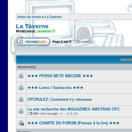
Index du forum
»
La Taverne
La Taverne
Modérateur:
poulette73
Page
1
sur
6
[ 280 sujet(s) ]
Sujet(
Annonce(s)
★★★ PENSE-BETE BBCODE ★★★
★★★ Liens / Suivez-les ★★★
CPCRULEZ: Comment s'y retrouver‎
Le site recherche des MAGAZINES AMSTRAD CPC
[
Aller vers la page :
1
...
4
,
5
,
6
]
★★★ CHARTE DU FORUM (Pensez à la lire) ★★★