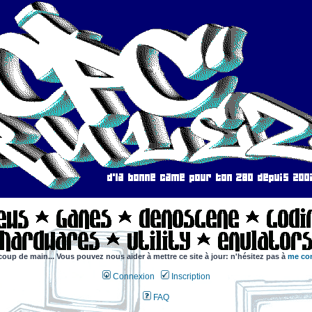
coup de main... Vous pouvez nous aider à mettre ce site à jour: n'hésitez pas à
me con
Connexion
Inscription
FAQ