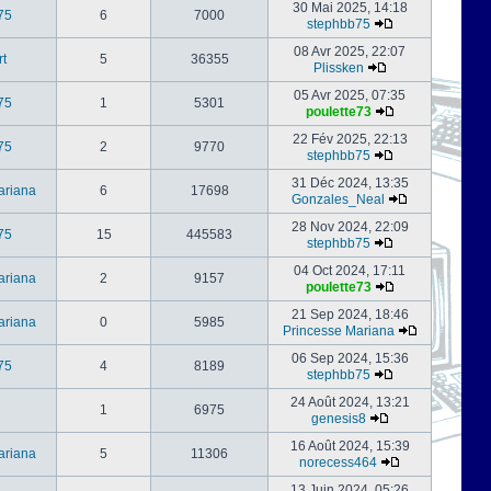
30 Mai 2025, 14:18
75
6
7000
stephbb75
08 Avr 2025, 22:07
rt
5
36355
Plissken
05 Avr 2025, 07:35
75
1
5301
poulette73
22 Fév 2025, 22:13
75
2
9770
stephbb75
31 Déc 2024, 13:35
ariana
6
17698
Gonzales_Neal
28 Nov 2024, 22:09
75
15
445583
stephbb75
04 Oct 2024, 17:11
ariana
2
9157
poulette73
21 Sep 2024, 18:46
ariana
0
5985
Princesse Mariana
06 Sep 2024, 15:36
75
4
8189
stephbb75
24 Août 2024, 13:21
1
6975
genesis8
16 Août 2024, 15:39
ariana
5
11306
norecess464
13 Juin 2024, 05:26