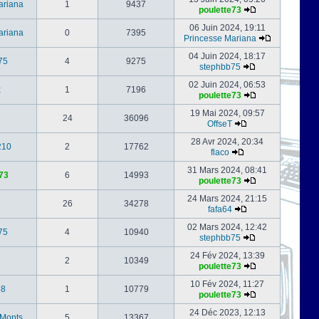
ariana
1
9437
poulette73
06 Juin 2024, 19:11
ariana
0
7395
Princesse Mariana
04 Juin 2024, 18:17
75
4
9275
stephbb75
02 Juin 2024, 06:53
x
1
7196
poulette73
19 Mai 2024, 09:57
24
36096
OffseT
28 Avr 2024, 20:34
210
2
17762
flaco
31 Mars 2024, 08:41
73
6
14993
poulette73
24 Mars 2024, 21:15
26
34278
fafa64
02 Mars 2024, 12:42
75
4
10940
stephbb75
24 Fév 2024, 13:39
2
10349
poulette73
10 Fév 2024, 11:27
88
1
10779
poulette73
24 Déc 2023, 12:13
-Monts
5
13367