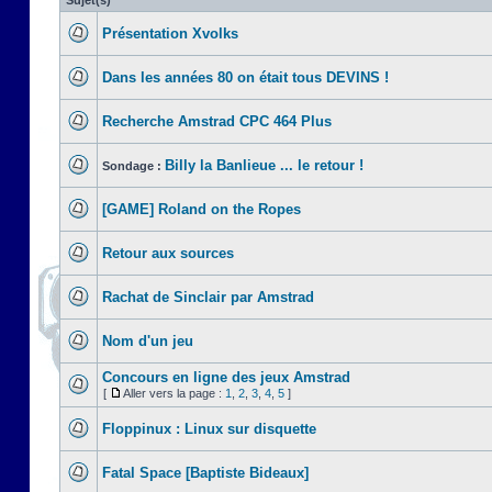
Sujet(s)
Présentation Xvolks
Dans les années 80 on était tous DEVINS !
Recherche Amstrad CPC 464 Plus
Billy la Banlieue ... le retour !
Sondage :
[GAME] Roland on the Ropes
Retour aux sources
Rachat de Sinclair par Amstrad
Nom d'un jeu
Concours en ligne des jeux Amstrad
[
Aller vers la page :
1
,
2
,
3
,
4
,
5
]
Floppinux : Linux sur disquette
Fatal Space [Baptiste Bideaux]