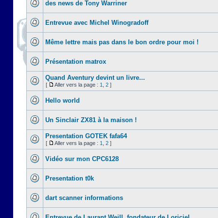
des news de Tony Warriner
Entrevue avec Michel Winogradoff
Même lettre mais pas dans le bon ordre pour moi !
Présentation matrox
Quand Aventury devint un livre...
[
Aller vers la page :
1
,
2
]
Hello world
Un Sinclair ZX81 à la maison !
Presentation GOTEK fafa64
[
Aller vers la page :
1
,
2
]
Vidéo sur mon CPC6128
Presentation t0k
dart scanner informations
Entrevue de Laurant Weill, fondateur de Loriciel