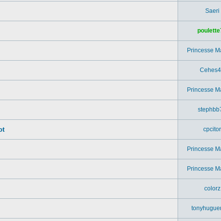
Saeri
poulette
Princesse M
Cehes4
Princesse M
stephbb
ot
cpcitor
Princesse M
.
Princesse M
colorz
tonyhugue