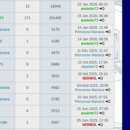
22 Jan 2026, 06:32
13
18049
poulette73
15 Jan 2026, 06:48
73
171
261485
poulette73
14 Jan 2026, 12:48
ariana
0
4179
Princesse Mariana
14 Jan 2026, 08:58
0
1
4186
poulette73
11 Déc 2025, 21:41
ariana
0
4479
Princesse Mariana
22 Oct 2025, 17:54
75
9
6989
stephbb75
20 Oct 2025, 18:10
2
3932
hERMOL
03 Août 2025, 20:56
ariana
0
4462
Princesse Mariana
25 Juil 2025, 07:55
ariana
0
5785
Princesse Mariana
15 Juin 2025, 07:00
4
5513
poulette73
05 Juin 2025, 17:30
notte
1
4367
hERMOL