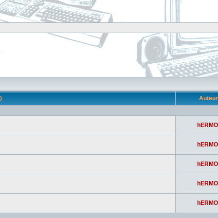
s)
Auteu
hERMO
hERMO
hERMO
hERMO
hERMO