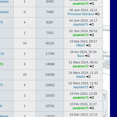
ariana
1
9443
poulette73
06 Juin 2024, 19:11
ariana
0
7400
Princesse Mariana
04 Juin 2024, 18:17
75
4
9287
stephbb75
02 Juin 2024, 06:53
x
1
7202
poulette73
19 Mai 2024, 09:57
24
36115
OffseT
28 Avr 2024, 20:34
210
2
17765
flaco
31 Mars 2024, 08:41
73
6
14998
poulette73
24 Mars 2024, 21:15
26
34294
fafa64
02 Mars 2024, 12:42
75
4
10942
stephbb75
24 Fév 2024, 13:39
2
10353
poulette73
10 Fév 2024, 11:27
88
1
10791
poulette73
24 Déc 2023, 12:13
-Monts
5
13373