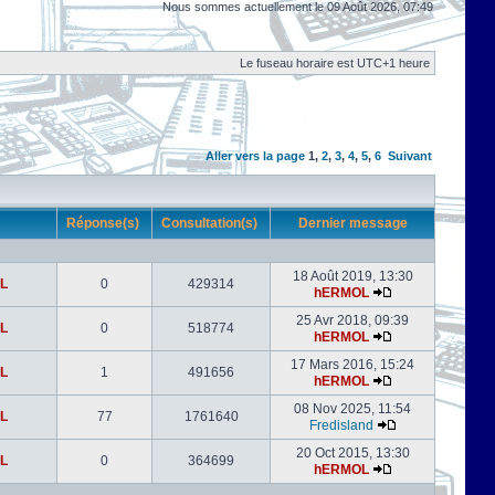
Nous sommes actuellement le 09 Août 2026, 07:49
Le fuseau horaire est UTC+1 heure
Aller vers la page
1
,
2
,
3
,
4
,
5
,
6
Suivant
r
Réponse(s)
Consultation(s)
Dernier message
18 Août 2019, 13:30
L
0
429314
hERMOL
25 Avr 2018, 09:39
L
0
518774
hERMOL
17 Mars 2016, 15:24
L
1
491656
hERMOL
08 Nov 2025, 11:54
L
77
1761640
Fredisland
20 Oct 2015, 13:30
L
0
364699
hERMOL