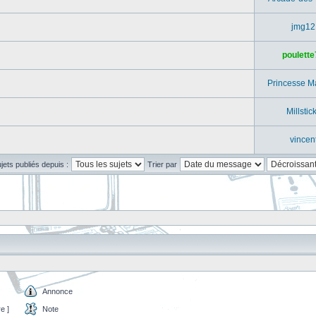
jmg12
poulette
Princesse M
Millstic
vincen
ujets publiés depuis :
Trier par
Annonce
e ]
Note