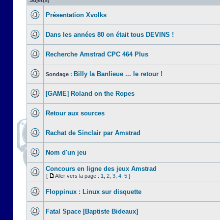
Sujet(s)
Présentation Xvolks
Dans les années 80 on était tous DEVINS !
Recherche Amstrad CPC 464 Plus
Billy la Banlieue ... le retour !
Sondage :
[GAME] Roland on the Ropes
Retour aux sources
Rachat de Sinclair par Amstrad
Nom d'un jeu
Concours en ligne des jeux Amstrad
[
Aller vers la page :
1
,
2
,
3
,
4
,
5
]
Floppinux : Linux sur disquette
Fatal Space [Baptiste Bideaux]