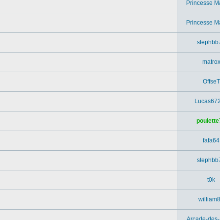
Princesse M
Princesse M
stephbb
matro
OffseT
Lucas67
poulette
fafa64
stephbb
t0k
william
Arcade-des