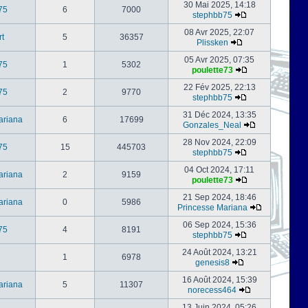
30 Mai 2025, 14:18
75
6
7000
stephbb75
08 Avr 2025, 22:07
rt
5
36357
Plissken
05 Avr 2025, 07:35
75
1
5302
poulette73
22 Fév 2025, 22:13
75
2
9770
stephbb75
31 Déc 2024, 13:35
ariana
6
17699
Gonzales_Neal
28 Nov 2024, 22:09
75
15
445703
stephbb75
04 Oct 2024, 17:11
ariana
2
9159
poulette73
21 Sep 2024, 18:46
ariana
0
5986
Princesse Mariana
06 Sep 2024, 15:36
75
4
8191
stephbb75
24 Août 2024, 13:21
1
6978
genesis8
16 Août 2024, 15:39
ariana
5
11307
norecess464
13 Juin 2024, 05:26