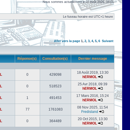
Nous sommes actuellement le 07 Août 2026, 16:01
Le fuseau horaire est UTC+1 heure
Aller vers la page
1
,
2
,
3
,
4
,
5
,
6
Suivant
r
Réponse(s)
Consultation(s)
Dernier message
18 Août 2019, 13:30
L
0
429098
hERMOL
25 Avr 2018, 09:39
L
0
518523
hERMOL
17 Mars 2016, 15:24
L
1
491453
hERMOL
08 Nov 2025, 11:54
L
77
1761083
Fredisland
20 Oct 2015, 13:30
L
0
364489
hERMOL