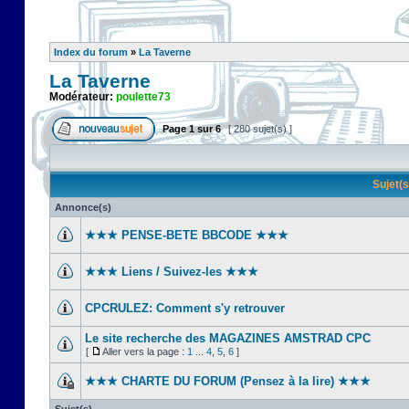
Index du forum
»
La Taverne
La Taverne
Modérateur:
poulette73
Page
1
sur
6
[ 280 sujet(s) ]
Sujet(
Annonce(s)
★★★ PENSE-BETE BBCODE ★★★
★★★ Liens / Suivez-les ★★★
CPCRULEZ: Comment s'y retrouver‎
Le site recherche des MAGAZINES AMSTRAD CPC
[
Aller vers la page :
1
...
4
,
5
,
6
]
★★★ CHARTE DU FORUM (Pensez à la lire) ★★★