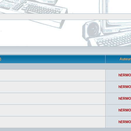
s)
Auteu
hERMO
hERMO
hERMO
hERMO
hERMO