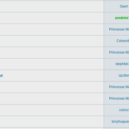
Saeri
poulette
Princesse M
Cehes4
Princesse M
stephbb
ot
cpcitor
Princesse M
.
Princesse M
colorz
tonyhugue