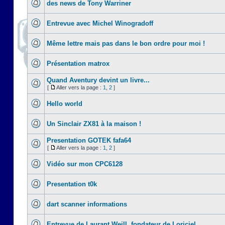
des news de Tony Warriner
Entrevue avec Michel Winogradoff
Même lettre mais pas dans le bon ordre pour moi !
Présentation matrox
Quand Aventury devint un livre...
[
Aller vers la page :
1
,
2
]
Hello world
Un Sinclair ZX81 à la maison !
Presentation GOTEK fafa64
[
Aller vers la page :
1
,
2
]
Vidéo sur mon CPC6128
Presentation t0k
dart scanner informations
Entrevue de Laurant Weill, fondateur de Loriciel