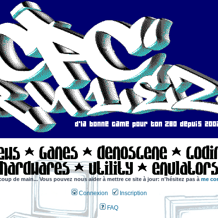
coup de main... Vous pouvez nous aider à mettre ce site à jour: n'hésitez pas à
me con
Connexion
Inscription
FAQ