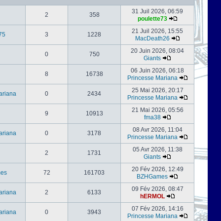
31 Juil 2026, 06:59
2
358
poulette73
21 Juil 2026, 15:55
75
3
1228
MacDeath26
20 Juin 2026, 08:04
0
750
Giants
06 Juin 2026, 06:18
8
16738
Princesse Mariana
25 Mai 2026, 20:17
ariana
0
2434
Princesse Mariana
21 Mai 2026, 05:56
9
10913
fma38
08 Avr 2026, 11:04
ariana
0
3178
Princesse Mariana
05 Avr 2026, 11:38
2
1731
Giants
20 Fév 2026, 12:49
es
72
161703
BZHGames
09 Fév 2026, 08:47
ariana
2
6133
hERMOL
07 Fév 2026, 14:16
ariana
0
3943
Princesse Mariana