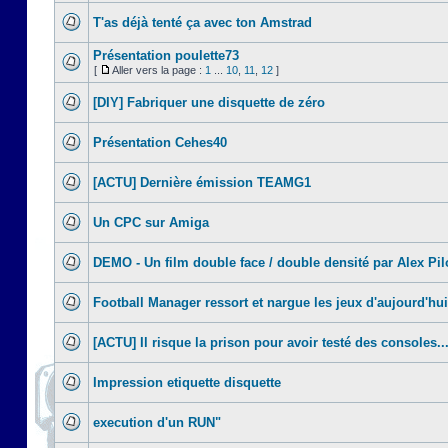
T'as déjà tenté ça avec ton Amstrad
Présentation poulette73
[
Aller vers la page :
1
...
10
,
11
,
12
]
[DIY] Fabriquer une disquette de zéro
Présentation Cehes40
[ACTU] Dernière émission TEAMG1
Un CPC sur Amiga
DEMO - Un film double face / double densité par Alex Pil
Football Manager ressort et nargue les jeux d'aujourd'hui
[ACTU] Il risque la prison pour avoir testé des consoles..
Impression etiquette disquette
execution d'un RUN"