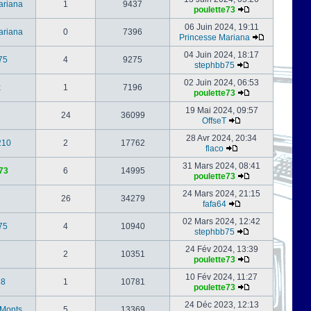
ariana
1
9437
poulette73
06 Juin 2024, 19:11
ariana
0
7396
Princesse Mariana
04 Juin 2024, 18:17
75
4
9275
stephbb75
02 Juin 2024, 06:53
x
1
7196
poulette73
19 Mai 2024, 09:57
24
36099
OffseT
28 Avr 2024, 20:34
210
2
17762
flaco
31 Mars 2024, 08:41
73
6
14995
poulette73
24 Mars 2024, 21:15
26
34279
fafa64
02 Mars 2024, 12:42
75
4
10940
stephbb75
24 Fév 2024, 13:39
2
10351
poulette73
10 Fév 2024, 11:27
88
1
10781
poulette73
24 Déc 2023, 12:13
-Monts
5
13369