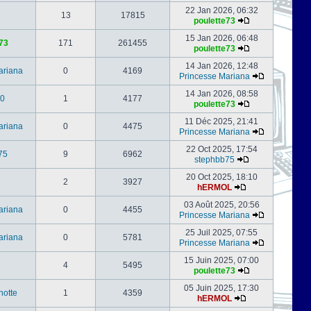
22 Jan 2026, 06:32
13
17815
poulette73
15 Jan 2026, 06:48
73
171
261455
poulette73
14 Jan 2026, 12:48
ariana
0
4169
Princesse Mariana
14 Jan 2026, 08:58
0
1
4177
poulette73
11 Déc 2025, 21:41
ariana
0
4475
Princesse Mariana
22 Oct 2025, 17:54
75
9
6962
stephbb75
20 Oct 2025, 18:10
2
3927
hERMOL
03 Août 2025, 20:56
ariana
0
4455
Princesse Mariana
25 Juil 2025, 07:55
ariana
0
5781
Princesse Mariana
15 Juin 2025, 07:00
4
5495
poulette73
05 Juin 2025, 17:30
notte
1
4359
hERMOL