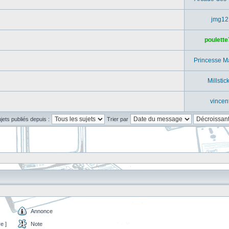
jmg12
poulette
Princesse M
Millstic
vincen
ujets publiés depuis :
Trier par
Annonce
e ]
Note