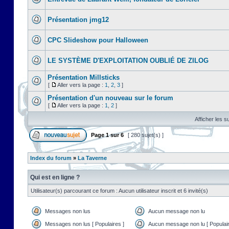
Présentation jmg12
CPC Slideshow pour Halloween
LE SYSTÈME D'EXPLOITATION OUBLIÉ DE ZILOG
Présentation Millsticks
[
Aller vers la page :
1
,
2
,
3
]
Présentation d'un nouveau sur le forum
[
Aller vers la page :
1
,
2
]
Afficher les s
Page
1
sur
6
[ 280 sujet(s) ]
Index du forum
»
La Taverne
Qui est en ligne ?
Utilisateur(s) parcourant ce forum : Aucun utilisateur inscrit et 6 invité(s)
Messages non lus
Aucun message non lu
Messages non lus [ Populaires ]
Aucun message non lu [ Populair