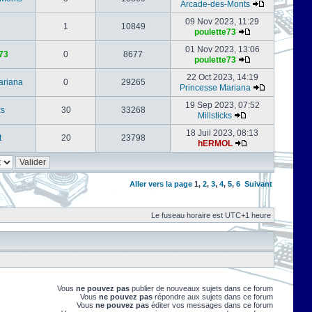
Arcade-des-Monts
09 Nov 2023, 11:29
1
10849
poulette73
01 Nov 2023, 13:06
73
0
8677
poulette73
22 Oct 2023, 14:19
ariana
0
29265
Princesse Mariana
19 Sep 2023, 07:52
ks
30
33268
Millsticks
18 Juil 2023, 08:13
t
20
23798
hERMOL
Aller vers la page
1
,
2
,
3
,
4
,
5
,
6
Suivant
Le fuseau horaire est UTC+1 heure
Vous
ne pouvez pas
publier de nouveaux sujets dans ce forum
Vous
ne pouvez pas
répondre aux sujets dans ce forum
Vous
ne pouvez pas
éditer vos messages dans ce forum