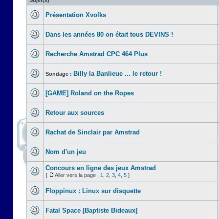
Sujet(s)
Présentation Xvolks
Dans les années 80 on était tous DEVINS !
Recherche Amstrad CPC 464 Plus
Billy la Banlieue ... le retour !
Sondage :
[GAME] Roland on the Ropes
Retour aux sources
Rachat de Sinclair par Amstrad
Nom d'un jeu
Concours en ligne des jeux Amstrad
[
Aller vers la page :
1
,
2
,
3
,
4
,
5
]
Floppinux : Linux sur disquette
Fatal Space [Baptiste Bideaux]