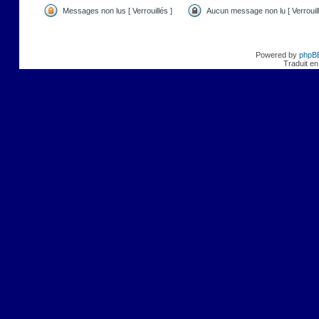
Messages non lus [ Verrouillés ]
Aucun message non lu [ Verrouill
Powered by
phpB
Traduit en