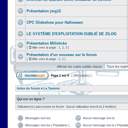
Présentation jmg12
CPC Slideshow pour Halloween
LE SYSTÈME D'EXPLOITATION OUBLIÉ DE ZILOG
Présentation Millsticks
[
Aller vers la page :
1
,
2
,
3
]
Présentation d'un nouveau sur le forum
[
Aller vers la page :
1
,
2
]
Afficher les sujets publiés depuis :
Page
1
sur
6
[ 280 sujet(s) ]
Index du forum
»
La Taverne
Qui est en ligne ?
Utilisateur(s) parcourant ce forum : Aucun utilisateur inscrit et 2 invité(s)
Messages non lus
Aucun message non lu
Messages non lus [ Populaires ]
Aucun message non lu [ Populair