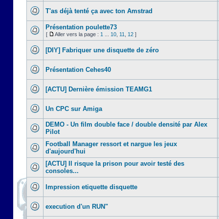
T'as déjà tenté ça avec ton Amstrad
Présentation poulette73
[
Aller vers la page :
1
...
10
,
11
,
12
]
[DIY] Fabriquer une disquette de zéro
Présentation Cehes40
[ACTU] Dernière émission TEAMG1
Un CPC sur Amiga
DEMO - Un film double face / double densité par Alex
Pilot
Football Manager ressort et nargue les jeux
d'aujourd'hui
[ACTU] Il risque la prison pour avoir testé des
consoles...
Impression etiquette disquette
execution d'un RUN"