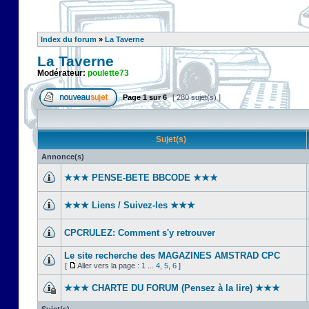
Index du forum
»
La Taverne
La Taverne
Modérateur:
poulette73
Page
1
sur
6
[ 280 sujet(s) ]
Sujet(s)
Annonce(s)
★★★ PENSE-BETE BBCODE ★★★
★★★ Liens / Suivez-les ★★★
CPCRULEZ: Comment s'y retrouver‎
Le site recherche des MAGAZINES AMSTRAD CPC
[
Aller vers la page :
1
...
4
,
5
,
6
]
★★★ CHARTE DU FORUM (Pensez à la lire) ★★★