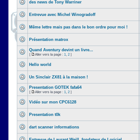
des news de Tony Warriner
Entrevue avec Michel Winogradoff
Même lettre mais pas dans le bon ordre pour moi !
Présentation matrox
Quand Aventury devint un livre...
[
Aller vers la page :
1
,
2
]
Hello world
Un Sinclair ZX81 à la maison !
Presentation GOTEK fafa64
[
Aller vers la page :
1
,
2
]
Vidéo sur mon CPC6128
Presentation t0k
dart scanner informations
Entrevue de Laurant Weill, fondateur de Loriciel