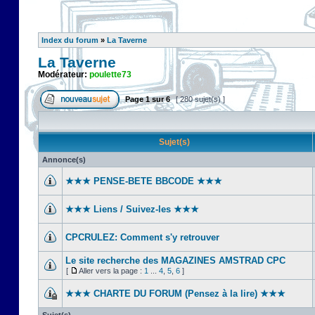
Index du forum
»
La Taverne
La Taverne
Modérateur:
poulette73
Page
1
sur
6
[ 280 sujet(s) ]
Sujet(s)
Annonce(s)
★★★ PENSE-BETE BBCODE ★★★
★★★ Liens / Suivez-les ★★★
CPCRULEZ: Comment s'y retrouver‎
Le site recherche des MAGAZINES AMSTRAD CPC
[
Aller vers la page :
1
...
4
,
5
,
6
]
★★★ CHARTE DU FORUM (Pensez à la lire) ★★★