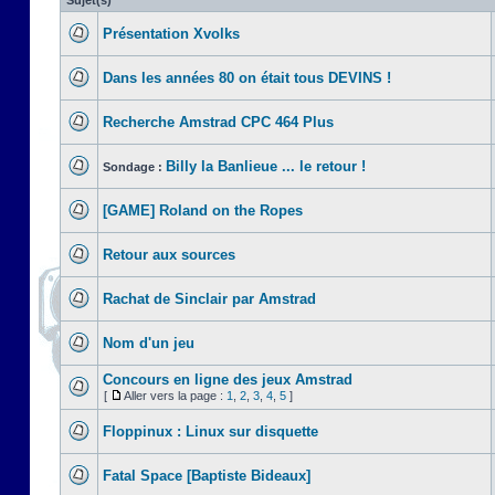
Sujet(s)
Présentation Xvolks
Dans les années 80 on était tous DEVINS !
Recherche Amstrad CPC 464 Plus
Billy la Banlieue ... le retour !
Sondage :
[GAME] Roland on the Ropes
Retour aux sources
Rachat de Sinclair par Amstrad
Nom d'un jeu
Concours en ligne des jeux Amstrad
[
Aller vers la page :
1
,
2
,
3
,
4
,
5
]
Floppinux : Linux sur disquette
Fatal Space [Baptiste Bideaux]