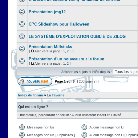
Présentation jmg12
CPC Slideshow pour Halloween
LE SYSTÈME D'EXPLOITATION OUBLIÉ DE ZILOG
Présentation Millsticks
[
Aller vers la page :
1
,
2
,
3
]
Présentation d'un nouveau sur le forum
[
Aller vers la page :
1
,
2
]
Afficher les sujets publiés depuis :
Page
1
sur
6
[ 280 sujet(s) ]
Index du forum
»
La Taverne
Qui est en ligne ?
Utilisateur(s) parcourant ce forum : Aucun utilisateur inscrit et 1 invité
Messages non lus
Aucun message non lu
Messages non lus [ Populaires ]
Aucun message non lu [ Populair