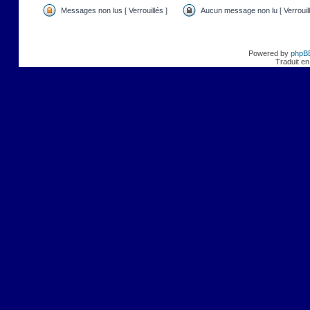
Messages non lus [ Verrouillés ]
Aucun message non lu [ Verrouill
Powered by
phpB
Traduit en