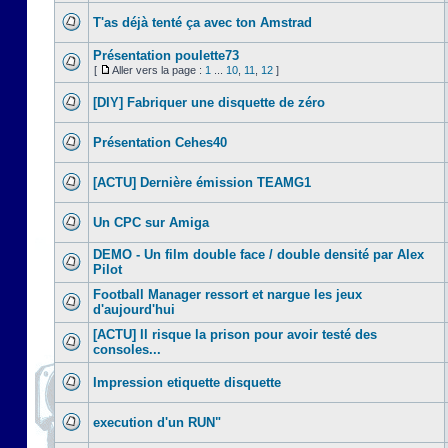
T'as déjà tenté ça avec ton Amstrad
Présentation poulette73
[
Aller vers la page :
1
...
10
,
11
,
12
]
[DIY] Fabriquer une disquette de zéro
Présentation Cehes40
[ACTU] Dernière émission TEAMG1
Un CPC sur Amiga
DEMO - Un film double face / double densité par Alex
Pilot
Football Manager ressort et nargue les jeux
d'aujourd'hui
[ACTU] Il risque la prison pour avoir testé des
consoles...
Impression etiquette disquette
execution d'un RUN"