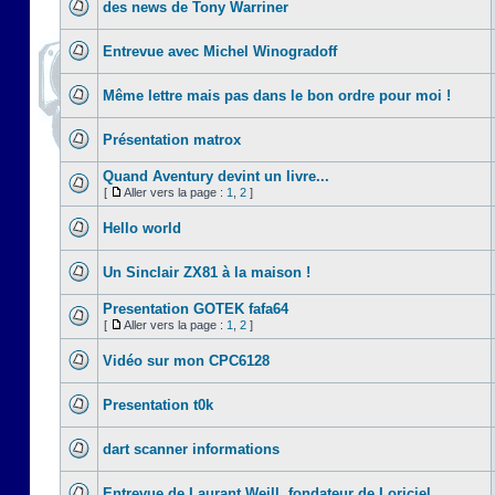
des news de Tony Warriner
Entrevue avec Michel Winogradoff
Même lettre mais pas dans le bon ordre pour moi !
Présentation matrox
Quand Aventury devint un livre...
[
Aller vers la page :
1
,
2
]
Hello world
Un Sinclair ZX81 à la maison !
Presentation GOTEK fafa64
[
Aller vers la page :
1
,
2
]
Vidéo sur mon CPC6128
Presentation t0k
dart scanner informations
Entrevue de Laurant Weill, fondateur de Loriciel