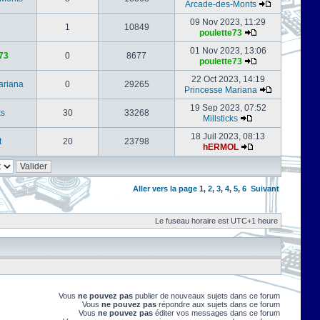
Arcade-des-Monts
09 Nov 2023, 11:29
1
10849
poulette73
01 Nov 2023, 13:06
73
0
8677
poulette73
22 Oct 2023, 14:19
ariana
0
29265
Princesse Mariana
19 Sep 2023, 07:52
ks
30
33268
Millsticks
18 Juil 2023, 08:13
t
20
23798
hERMOL
Aller vers la page
1
,
2
,
3
,
4
,
5
,
6
Suivant
Le fuseau horaire est UTC+1 heure
Vous
ne pouvez pas
publier de nouveaux sujets dans ce forum
Vous
ne pouvez pas
répondre aux sujets dans ce forum
Vous
ne pouvez pas
éditer vos messages dans ce forum