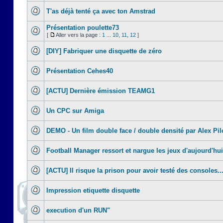
T'as déjà tenté ça avec ton Amstrad
Présentation poulette73
[
Aller vers la page :
1
...
10
,
11
,
12
]
[DIY] Fabriquer une disquette de zéro
Présentation Cehes40
[ACTU] Dernière émission TEAMG1
Un CPC sur Amiga
DEMO - Un film double face / double densité par Alex Pil
Football Manager ressort et nargue les jeux d'aujourd'hui
[ACTU] Il risque la prison pour avoir testé des consoles..
Impression etiquette disquette
execution d'un RUN"