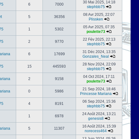
30 Mai 2025, 14:18
75
6
7000
stephbb75
08 Avr 2025, 22:07
rt
5
36356
Plissken
05 Avr 2025, 07:35
75
1
5302
poulette73
22 Fév 2025, 22:13
75
2
9770
stephbb75
31 Déc 2024, 13:35
ariana
6
17699
Gonzales_Neal
28 Nov 2024, 22:09
75
15
445593
stephbb75
04 Oct 2024, 17:11
ariana
2
9158
poulette73
21 Sep 2024, 18:46
ariana
0
5986
Princesse Mariana
06 Sep 2024, 15:36
75
4
8191
stephbb75
24 Août 2024, 13:21
1
6978
genesis8
16 Août 2024, 15:39
ariana
5
11307
norecess464
13 Juin 2024, 05:26