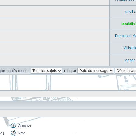
jmg12
poulette
Princesse M
Millstic
vincen
ujets publiés depuis :
Trier par
Annonce
e ]
Note