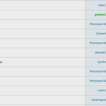
Saeri
poulette
Princesse M
Cehes4
Princesse M
stephbb
ot
cpcitor
Princesse M
.
Princesse M
colorz
tonyhugue