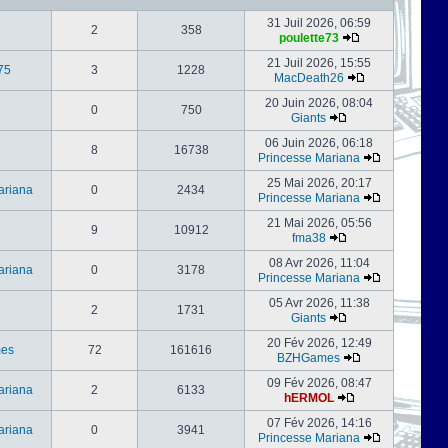
31 Juil 2026, 06:59
2
358
poulette73
21 Juil 2026, 15:55
75
3
1228
MacDeath26
20 Juin 2026, 08:04
0
750
Giants
06 Juin 2026, 06:18
8
16738
Princesse Mariana
25 Mai 2026, 20:17
ariana
0
2434
Princesse Mariana
21 Mai 2026, 05:56
9
10912
fma38
08 Avr 2026, 11:04
ariana
0
3178
Princesse Mariana
05 Avr 2026, 11:38
2
1731
Giants
20 Fév 2026, 12:49
es
72
161616
BZHGames
09 Fév 2026, 08:47
ariana
2
6133
hERMOL
07 Fév 2026, 14:16
ariana
0
3941
Princesse Mariana