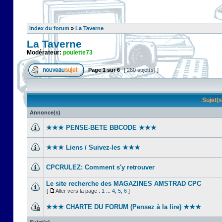
Index du forum
»
La Taverne
La Taverne
Modérateur:
poulette73
Page
1
sur
6
[ 280 sujet(s) ]
Sujet(
Annonce(s)
★★★ PENSE-BETE BBCODE ★★★
★★★ Liens / Suivez-les ★★★
CPCRULEZ: Comment s'y retrouver‎
Le site recherche des MAGAZINES AMSTRAD CPC
[
Aller vers la page :
1
...
4
,
5
,
6
]
★★★ CHARTE DU FORUM (Pensez à la lire) ★★★