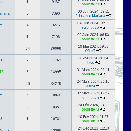
ariana
1
9437
poulette73
06 Juin 2024, 19:11
ariana
0
7396
Princesse Mariana
04 Juin 2024, 18:17
75
4
9275
stephbb75
02 Juin 2024, 06:53
x
1
7196
poulette73
19 Mai 2024, 09:57
24
36099
OffseT
28 Avr 2024, 20:34
210
2
17762
flaco
31 Mars 2024, 08:41
73
6
14995
poulette73
24 Mars 2024, 21:15
26
34279
fafa64
02 Mars 2024, 12:42
75
4
10940
stephbb75
24 Fév 2024, 13:39
2
10351
poulette73
10 Fév 2024, 11:27
88
1
10781
poulette73
24 Déc 2023, 12:13
-Monts
5
13368