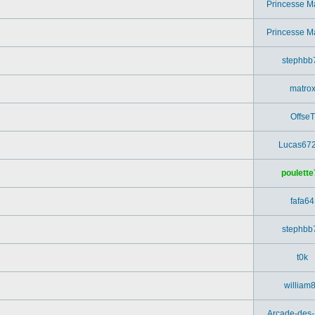
Princesse M
Princesse M
stephbb
matro
OffseT
Lucas67
poulette
fafa64
stephbb
t0k
william
Arcade-des