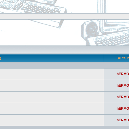
s)
Auteu
hERMO
hERMO
hERMO
hERMO
hERMO