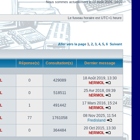
Nous sommes actuellement le 07 Août 2026, 14:07
Le fuseau horaire est UTC+1 heure
Aller vers la page
1
,
2
,
3
,
4
,
5
,
6
Suivant
r
Réponse(s)
Consultation(s)
Dernier message
18 Août 2019, 13:30
L
0
429089
hERMOL
25 Avr 2018, 09:39
L
0
518511
hERMOL
17 Mars 2016, 15:24
L
1
491442
hERMOL
08 Nov 2025, 11:54
L
77
1761058
Fredisland
20 Oct 2015, 13:30
L
0
364484
hERMOL