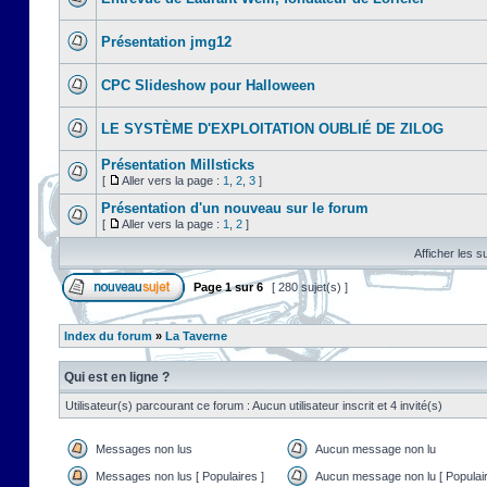
Présentation jmg12
CPC Slideshow pour Halloween
LE SYSTÈME D'EXPLOITATION OUBLIÉ DE ZILOG
Présentation Millsticks
[
Aller vers la page :
1
,
2
,
3
]
Présentation d'un nouveau sur le forum
[
Aller vers la page :
1
,
2
]
Afficher les s
Page
1
sur
6
[ 280 sujet(s) ]
Index du forum
»
La Taverne
Qui est en ligne ?
Utilisateur(s) parcourant ce forum : Aucun utilisateur inscrit et 4 invité(s)
Messages non lus
Aucun message non lu
Messages non lus [ Populaires ]
Aucun message non lu [ Populair