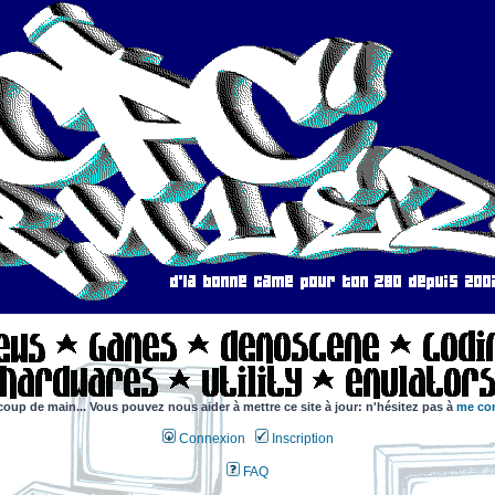
coup de main... Vous pouvez nous aider à mettre ce site à jour: n'hésitez pas à
me con
Connexion
Inscription
FAQ