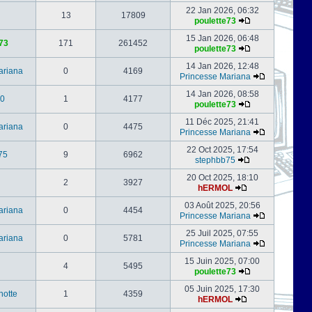
22 Jan 2026, 06:32
13
17809
poulette73
15 Jan 2026, 06:48
73
171
261452
poulette73
14 Jan 2026, 12:48
ariana
0
4169
Princesse Mariana
14 Jan 2026, 08:58
0
1
4177
poulette73
11 Déc 2025, 21:41
ariana
0
4475
Princesse Mariana
22 Oct 2025, 17:54
75
9
6962
stephbb75
20 Oct 2025, 18:10
2
3927
hERMOL
03 Août 2025, 20:56
ariana
0
4454
Princesse Mariana
25 Juil 2025, 07:55
ariana
0
5781
Princesse Mariana
15 Juin 2025, 07:00
4
5495
poulette73
05 Juin 2025, 17:30
notte
1
4359
hERMOL