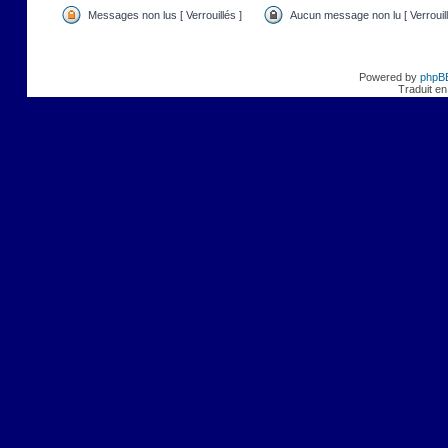
Messages non lus [ Verrouillés ]
Aucun message non lu [ Verrouill
Powered by
phpB
Traduit en