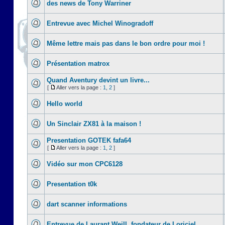
des news de Tony Warriner
Entrevue avec Michel Winogradoff
Même lettre mais pas dans le bon ordre pour moi !
Présentation matrox
Quand Aventury devint un livre...
[
Aller vers la page :
1
,
2
]
Hello world
Un Sinclair ZX81 à la maison !
Presentation GOTEK fafa64
[
Aller vers la page :
1
,
2
]
Vidéo sur mon CPC6128
Presentation t0k
dart scanner informations
Entrevue de Laurant Weill, fondateur de Loriciel