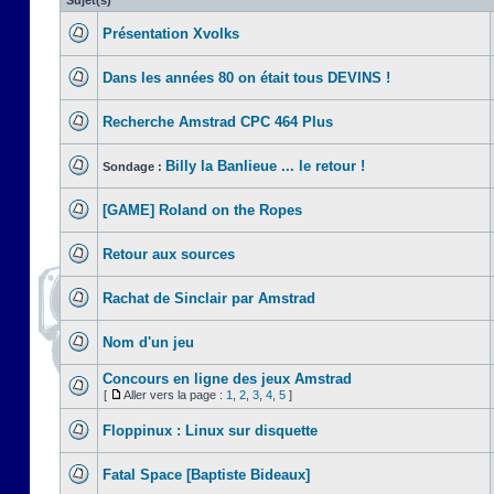
Sujet(s)
Présentation Xvolks
Dans les années 80 on était tous DEVINS !
Recherche Amstrad CPC 464 Plus
Billy la Banlieue ... le retour !
Sondage :
[GAME] Roland on the Ropes
Retour aux sources
Rachat de Sinclair par Amstrad
Nom d'un jeu
Concours en ligne des jeux Amstrad
[
Aller vers la page :
1
,
2
,
3
,
4
,
5
]
Floppinux : Linux sur disquette
Fatal Space [Baptiste Bideaux]