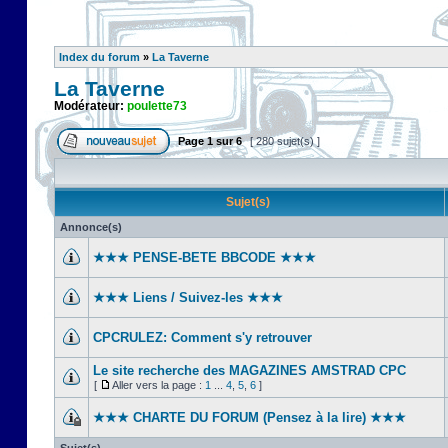
Index du forum
»
La Taverne
La Taverne
Modérateur:
poulette73
Page
1
sur
6
[ 280 sujet(s) ]
Sujet(s)
Annonce(s)
★★★ PENSE-BETE BBCODE ★★★
★★★ Liens / Suivez-les ★★★
CPCRULEZ: Comment s'y retrouver‎
Le site recherche des MAGAZINES AMSTRAD CPC
[
Aller vers la page :
1
...
4
,
5
,
6
]
★★★ CHARTE DU FORUM (Pensez à la lire) ★★★