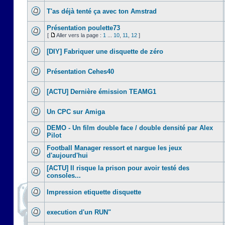
T'as déjà tenté ça avec ton Amstrad
Présentation poulette73
[
Aller vers la page :
1
...
10
,
11
,
12
]
[DIY] Fabriquer une disquette de zéro
Présentation Cehes40
[ACTU] Dernière émission TEAMG1
Un CPC sur Amiga
DEMO - Un film double face / double densité par Alex
Pilot
Football Manager ressort et nargue les jeux
d'aujourd'hui
[ACTU] Il risque la prison pour avoir testé des
consoles...
Impression etiquette disquette
execution d'un RUN"