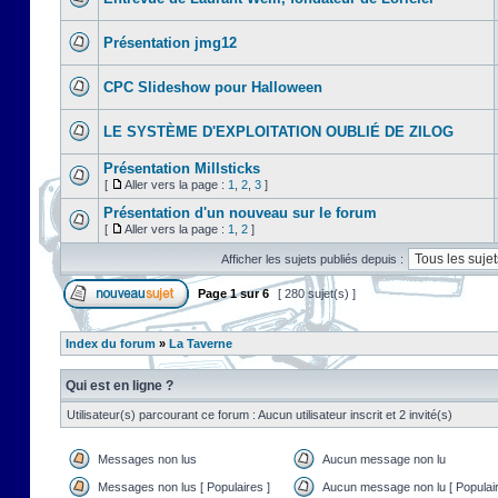
Présentation jmg12
CPC Slideshow pour Halloween
LE SYSTÈME D'EXPLOITATION OUBLIÉ DE ZILOG
Présentation Millsticks
[
Aller vers la page :
1
,
2
,
3
]
Présentation d'un nouveau sur le forum
[
Aller vers la page :
1
,
2
]
Afficher les sujets publiés depuis :
Page
1
sur
6
[ 280 sujet(s) ]
Index du forum
»
La Taverne
Qui est en ligne ?
Utilisateur(s) parcourant ce forum : Aucun utilisateur inscrit et 2 invité(s)
Messages non lus
Aucun message non lu
Messages non lus [ Populaires ]
Aucun message non lu [ Populair