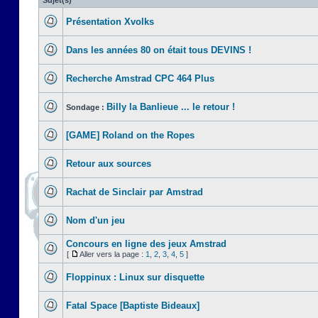
Sujet(s)
Présentation Xvolks
Dans les années 80 on était tous DEVINS !
Recherche Amstrad CPC 464 Plus
Billy la Banlieue ... le retour !
Sondage :
[GAME] Roland on the Ropes
Retour aux sources
Rachat de Sinclair par Amstrad
Nom d'un jeu
Concours en ligne des jeux Amstrad
[
Aller vers la page :
1
,
2
,
3
,
4
,
5
]
Floppinux : Linux sur disquette
Fatal Space [Baptiste Bideaux]