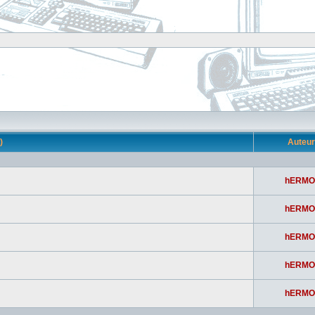
s)
Auteu
hERMO
hERMO
hERMO
hERMO
hERMO