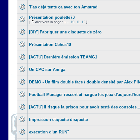
T'as déjà tenté ça avec ton Amstrad
Présentation poulette73
[
Aller vers la page :
1
...
10
,
11
,
12
]
[DIY] Fabriquer une disquette de zéro
Présentation Cehes40
[ACTU] Dernière émission TEAMG1
Un CPC sur Amiga
DEMO - Un film double face / double densité par Alex Pil
Football Manager ressort et nargue les jeux d'aujourd'hui
[ACTU] Il risque la prison pour avoir testé des consoles..
Impression etiquette disquette
execution d'un RUN"