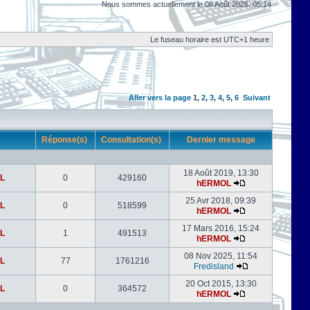
Nous sommes actuellement le 08 Août 2026, 05:14
Le fuseau horaire est UTC+1 heure
Aller vers la page
1
,
2
,
3
,
4
,
5
,
6
Suivant
r
Réponse(s)
Consultation(s)
Dernier message
18 Août 2019, 13:30
L
0
429160
hERMOL
25 Avr 2018, 09:39
L
0
518599
hERMOL
17 Mars 2016, 15:24
L
1
491513
hERMOL
08 Nov 2025, 11:54
L
77
1761216
Fredisland
20 Oct 2015, 13:30
L
0
364572
hERMOL