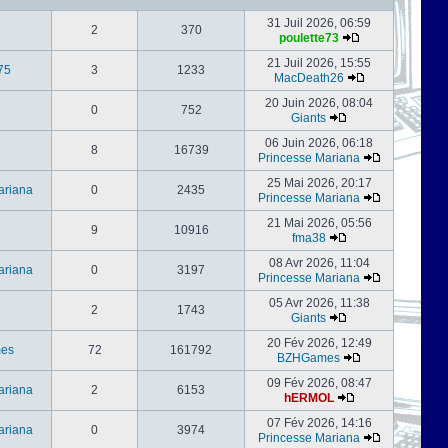
31 Juil 2026, 06:59
2
370
poulette73
21 Juil 2026, 15:55
75
3
1233
MacDeath26
20 Juin 2026, 08:04
0
752
Giants
06 Juin 2026, 06:18
8
16739
Princesse Mariana
25 Mai 2026, 20:17
ariana
0
2435
Princesse Mariana
21 Mai 2026, 05:56
9
10916
fma38
08 Avr 2026, 11:04
ariana
0
3197
Princesse Mariana
05 Avr 2026, 11:38
2
1743
Giants
20 Fév 2026, 12:49
es
72
161792
BZHGames
09 Fév 2026, 08:47
ariana
2
6153
hERMOL
07 Fév 2026, 14:16
ariana
0
3974
Princesse Mariana