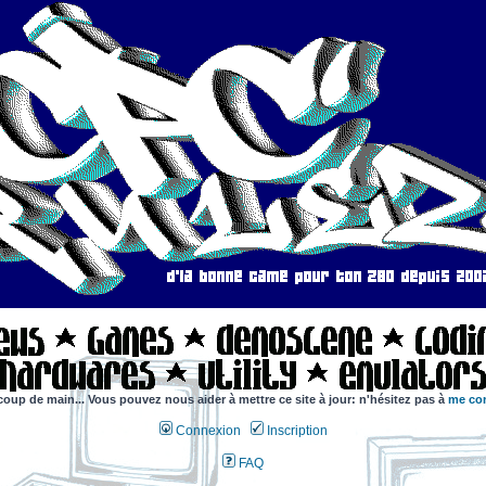
coup de main... Vous pouvez nous aider à mettre ce site à jour: n'hésitez pas à
me con
Connexion
Inscription
FAQ