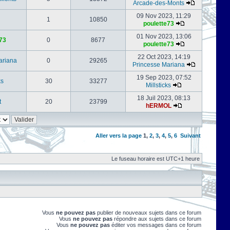
Arcade-des-Monts
09 Nov 2023, 11:29
1
10850
poulette73
01 Nov 2023, 13:06
73
0
8677
poulette73
22 Oct 2023, 14:19
ariana
0
29265
Princesse Mariana
19 Sep 2023, 07:52
ks
30
33277
Millsticks
18 Juil 2023, 08:13
t
20
23799
hERMOL
Aller vers la page
1
,
2
,
3
,
4
,
5
,
6
Suivant
Le fuseau horaire est UTC+1 heure
Vous
ne pouvez pas
publier de nouveaux sujets dans ce forum
Vous
ne pouvez pas
répondre aux sujets dans ce forum
Vous
ne pouvez pas
éditer vos messages dans ce forum