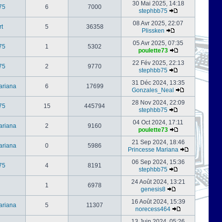
30 Mai 2025, 14:18
75
6
7000
stephbb75
08 Avr 2025, 22:07
rt
5
36358
Plissken
05 Avr 2025, 07:35
75
1
5302
poulette73
22 Fév 2025, 22:13
75
2
9770
stephbb75
31 Déc 2024, 13:35
ariana
6
17699
Gonzales_Neal
28 Nov 2024, 22:09
75
15
445794
stephbb75
04 Oct 2024, 17:11
ariana
2
9160
poulette73
21 Sep 2024, 18:46
ariana
0
5986
Princesse Mariana
06 Sep 2024, 15:36
75
4
8191
stephbb75
24 Août 2024, 13:21
1
6978
genesis8
16 Août 2024, 15:39
ariana
5
11307
norecess464
13 Juin 2024, 05:26