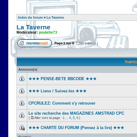
Index du forum
»
La Taverne
La Taverne
Modérateur:
poulette73
Page
1
sur
6
[ 280 sujet(s) ]
Sujet(
Annonce(s)
★★★ PENSE-BETE BBCODE ★★★
★★★ Liens / Suivez-les ★★★
CPCRULEZ: Comment s'y retrouver‎
Le site recherche des MAGAZINES AMSTRAD CPC
[
Aller vers la page :
1
...
4
,
5
,
6
]
★★★ CHARTE DU FORUM (Pensez à la lire) ★★★