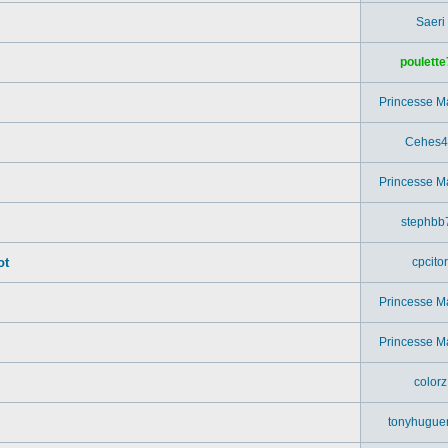
Saeri
poulette
Princesse M
Cehes4
Princesse M
stephbb
ot
cpcitor
Princesse M
.
Princesse M
colorz
tonyhugue