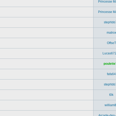
Princesse M
Princesse M
stephbb
matro
OffseT
Lucas67
poulette
fafa64
stephbb
t0k
william
Arcade-des