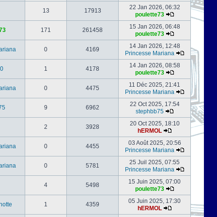
22 Jan 2026, 06:32
13
17913
poulette73
15 Jan 2026, 06:48
73
171
261458
poulette73
14 Jan 2026, 12:48
ariana
0
4169
Princesse Mariana
14 Jan 2026, 08:58
0
1
4178
poulette73
11 Déc 2025, 21:41
ariana
0
4475
Princesse Mariana
22 Oct 2025, 17:54
75
9
6962
stephbb75
20 Oct 2025, 18:10
2
3928
hERMOL
03 Août 2025, 20:56
ariana
0
4455
Princesse Mariana
25 Juil 2025, 07:55
ariana
0
5781
Princesse Mariana
15 Juin 2025, 07:00
4
5498
poulette73
05 Juin 2025, 17:30
notte
1
4359
hERMOL