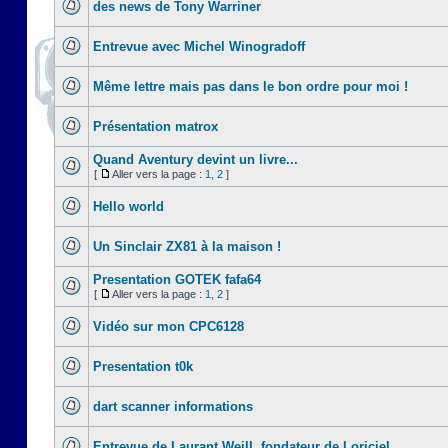
des news de Tony Warriner
Entrevue avec Michel Winogradoff
Même lettre mais pas dans le bon ordre pour moi !
Présentation matrox
Quand Aventury devint un livre...
[
Aller vers la page :
1
,
2
]
Hello world
Un Sinclair ZX81 à la maison !
Presentation GOTEK fafa64
[
Aller vers la page :
1
,
2
]
Vidéo sur mon CPC6128
Presentation t0k
dart scanner informations
Entrevue de Laurant Weill, fondateur de Loriciel