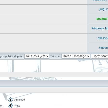
jmg12
poulette
Princesse M
Millstic
vincen
ujets publiés depuis :
Trier par
Annonce
e ]
Note