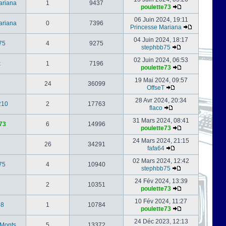
ariana
1
9437
poulette73
06 Juin 2024, 19:11
ariana
0
7396
Princesse Mariana
04 Juin 2024, 18:17
75
4
9275
stephbb75
02 Juin 2024, 06:53
x
1
7196
poulette73
19 Mai 2024, 09:57
24
36099
OffseT
28 Avr 2024, 20:34
210
2
17763
flaco
31 Mars 2024, 08:41
73
6
14996
poulette73
24 Mars 2024, 21:15
26
34291
fafa64
02 Mars 2024, 12:42
75
4
10940
stephbb75
24 Fév 2024, 13:39
2
10351
poulette73
10 Fév 2024, 11:27
88
1
10784
poulette73
24 Déc 2023, 12:13
-Monts
5
13372