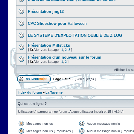
Présentation jmg12
CPC Slideshow pour Halloween
LE SYSTÈME D'EXPLOITATION OUBLIÉ DE ZILOG
Présentation Millsticks
[
Aller vers la page :
1
,
2
,
3
]
Présentation d'un nouveau sur le forum
[
Aller vers la page :
1
,
2
]
Afficher les s
Page
1
sur
6
[ 280 sujet(s) ]
Index du forum
»
La Taverne
Qui est en ligne ?
Utilisateur(s) parcourant ce forum : Aucun utilisateur inscrit et 15 invité(s)
Messages non lus
Aucun message non lu
Messages non lus [ Populaires ]
Aucun message non lu [ Populair